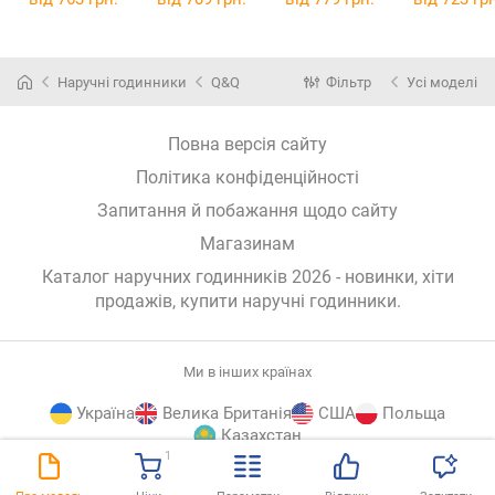
Наручні годинники
Q&Q
Фільтр
Усі моделі
Повна версія сайту
Політика конфіденційності
Запитання й побажання щодо сайту
Магазинам
Каталог наручних годинників 2026 - новинки, хіти
продажів,
купити наручні годинники
.
Ми в інших країнах
Україна
Велика Британія
США
Польща
Казахстан
1
E-