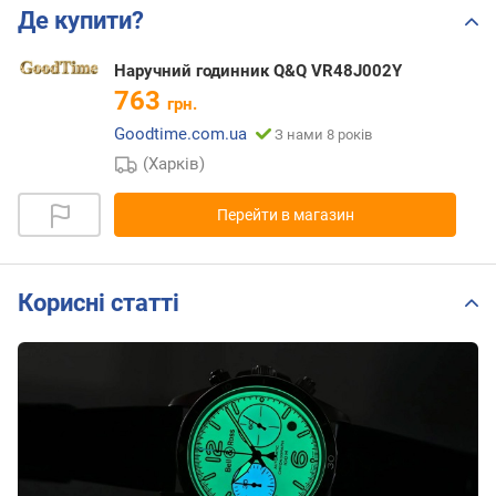
Де купити?
Наручний годинник Q&Q VR48J002Y
763
грн.
Goodtime.com.ua
З нами 8 років
(Харків)
Перейти в магазин
Корисні статті