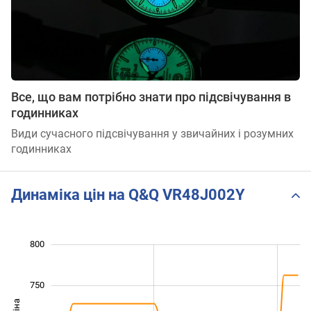
Все, що вам потрібно знати про підсвічування в
годинниках
Види сучасного підсвічування у звичайних і розумних
годинниках
Динаміка цін на Q&Q VR48J002Y
620
640
660
850
550
500
800
750