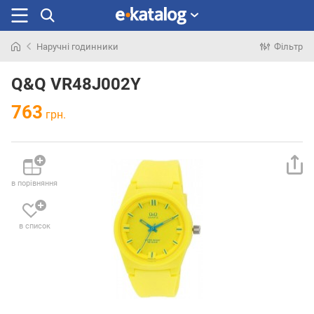
Наручні годинники
Фільтр
Шукали
раніше
Q&Q VR48J002Y
763
грн.
в порівняння
в список