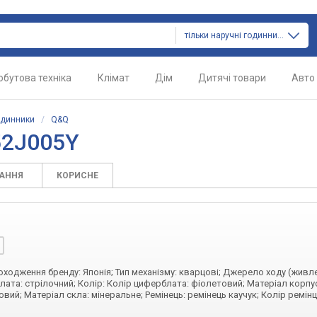
тільки наручні годинники
обутова техніка
Клімат
Дім
Дитячі товари
Авто
одинники
/
Q&Q
52J005Y
ТАННЯ
КОРИСНЕ
походження бренду: Японія; Тип механізму: кварцові; Джерело ходу (живл
лата: стрілочний; Колір: Колір циферблата: фіолетовий; Матеріал корпус
вий; Матеріал скла: мінеральне; Ремінець: ремінець каучук; Колір ремінц