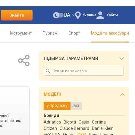
UA
Знайти
Україна
Увійти
Інструмент
Туризм
Спорт
Мода та аксесуари
ПІДБІР ЗА ПАРАМЕТРАМИ
МОДЕЛІ
у продажу
всі
Бренди
ення):
а: пластик;
Adriatica
Bigotti
Casio
Certina
я:
Citizen
Claude Bernard
Daniel Klein
FESTINA
Orient
Q&Q
Royal London