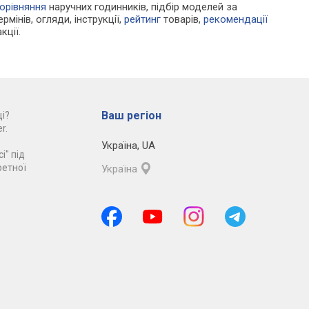
орівняння
наручних годинників, підбір моделей за
рмінів, огляди, інструкції,
рейтинг
товарів,
рекомендації
кції.
Ваш регіон
і?
r.
Україна
,
UA
і" під
ретної
Україна