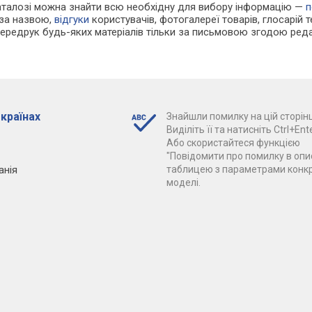
каталозі можна знайти всю необхідну для вибору інформацію —
п
 за назвою,
відгуки
користувачів, фотогалереї товарів, глосарій те
Передрук будь-яких матеріалів тільки за письмовою згодою реда
 країнах
Знайшли помилку на цій сторінц
Виділіть її та натисніть Ctrl+Ente
Або скористайтеся функцією
"Повідомити про помилку в опис
анія
таблицею з параметрами конк
моделі.