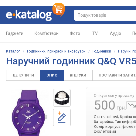
Гаджети
Комп'ютери
Фото
TV
Аудіо
П
Каталог
/
Годинники, прикраси й аксесуари
/
Годинники
/
Наручні г
Наручний годинник Q&Q VR
ДЕ КУПИТИ
ОПИС
ВІДГУКИ
ПОСТАВИТИ ЗАПИ
Очікується у продажу
500
грн.
Стать: жіночі; Країна 
батарейка; Тип циферб
Колір корпуса: фіолето
фіолетовий