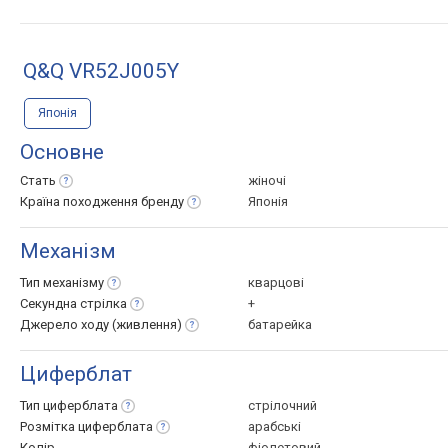
Q&Q VR52J005Y
Японія
Основне
Стать
жіночі
Країна походження
бренду
Японія
Механізм
Тип
механізму
кварцові
Секундна
стрілка
+
Джерело ходу
(живлення)
батарейка
Циферблат
Тип
циферблата
стрілочний
Розмітка
циферблата
арабські
Колір
фіолетовий