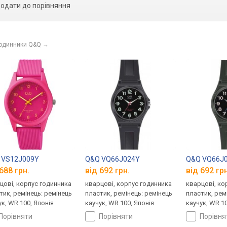
одати до порівняння
годинники Q&Q
→
 VS12J009Y
Q&Q VQ66J024Y
Q&Q VQ66J
688 грн.
від 692 грн.
від 692 грн
цові, корпус годинника
кварцові, корпус годинника
кварцові, ко
тик, ремінець: ремінець
пластик, ремінець: ремінець
пластик, рем
ук, WR 100, Японія
каучук, WR 100, Японія
каучук, WR 10
порівняти
порівняти
порівн