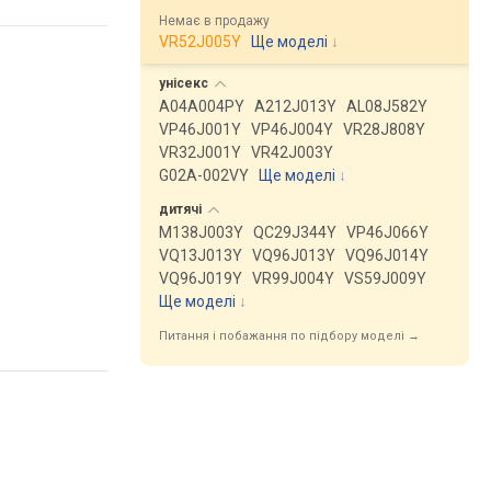
Немає в продажу
VR52J005Y
Ще моделі
↓
унісекс
A04A004PY
A212J013Y
AL08J582Y
VP46J001Y
VP46J004Y
VR28J808Y
VR32J001Y
VR42J003Y
G02A-002VY
Ще моделі
↓
дитячі
M138J003Y
QC29J344Y
VP46J066Y
VQ13J013Y
VQ96J013Y
VQ96J014Y
VQ96J019Y
VR99J004Y
VS59J009Y
Ще моделі
↓
Питання і побажання по підбору моделі →