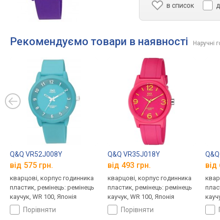
в список
д
Рекомендуємо товари в наявності
Наручні 
Q&Q VR52J008Y
Q&Q VR35J018Y
Q&Q
від 575 грн.
від 493 грн.
від 
кварцові, корпус годинника
кварцові, корпус годинника
квар
пластик, ремінець: ремінець
пластик, ремінець: ремінець
плас
каучук, WR 100, Японія
каучук, WR 100, Японія
кауч
порівняти
порівняти