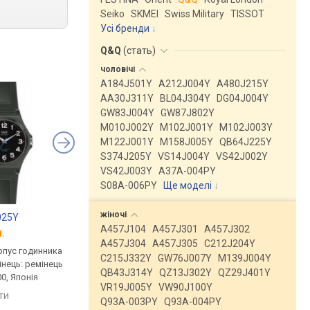
Seiko
SKMEI
Swiss Military
TISSOT
Усі бренди
Q&Q
(
стать
)
чоловічі
A184J501Y
A212J004Y
A480J215Y
AA30J311Y
BL04J304Y
DG04J004Y
GW83J004Y
GW87J802Y
M010J002Y
M102J001Y
M102J003Y
M122J001Y
M158J005Y
QB64J225Y
S374J205Y
VS14J004Y
VS42J002Y
VS42J003Y
A37A-004PY
S08A-006PY
Ще моделі
↓
жіночі
025Y
Q&Q VR19J003Y
Q&Q VR19J001Y
A457J104
A457J301
A457J302
.
від 728 грн.
від 728 грн.
A457J304
A457J305
C212J204Y
рпус годинника
кварцові, корпус годинника
кварцові, корпус го
C215J332Y
GW76J007Y
M139J004Y
інець: ремінець
пластик, ремінець: ремінець
пластик, ремінець: р
QB43J314Y
QZ13J302Y
QZ29J401Y
0, Японія
каучук, WR 100, Японія
каучук, WR 100, Японі
VR19J005Y
VW90J100Y
яти
порівняти
порівняти
Q93A-003PY
Q93A-004PY