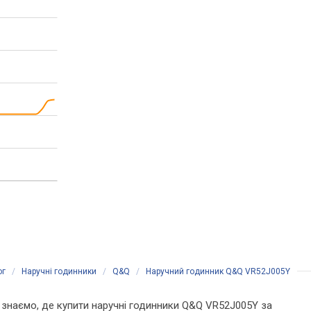
ог
/
Наручні годинники
/
Q&Q
/
Наручний годинник Q&Q VR52J005Y
Ми знаємо, де купити наручні годинники Q&Q VR52J005Y за