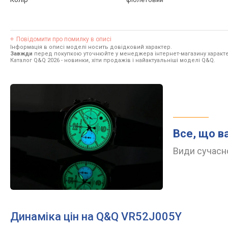
Повідомити про помилку в описі
Інформація в описі моделі носить довідковий характер.
Завжди
перед покупкою уточнюйте у менеджера інтернет-магазину характе
Каталог Q&Q 2026
- новинки, хіти продажів і найактуальніші моделі Q&Q.
Все, що в
Види сучасно
Динаміка цін на Q&Q VR52J005Y