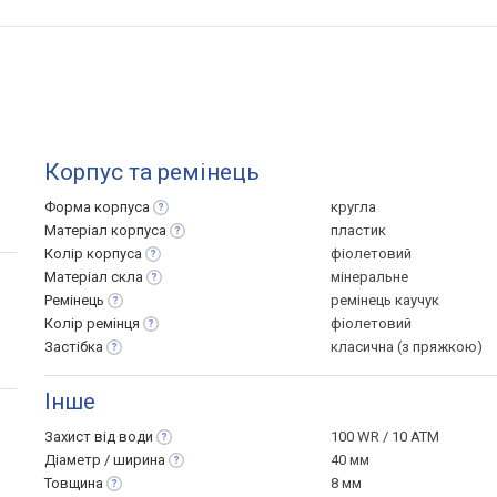
Корпус та ремінець
Форма
корпуса
кругла
Матеріал
корпуса
пластик
Колір
корпуса
фіолетовий
Матеріал
скла
мінеральне
Ремінець
ремінець каучук
Колір
ремінця
фіолетовий
Застібка
класична (з пряжкою)
Інше
Захист від
води
100 WR / 10 ATM
Діаметр /
ширина
40 мм
Товщина
8 мм