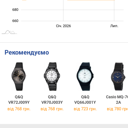
680
660
Січ. 2027
Лип.
Січ. 2026
Лип.
L
Рекомендуємо
Q&Q
Q&Q
Q&Q
Casio MQ-7
VR72J009Y
VR70J003Y
VQ66J001Y
2A
від 768 грн.
від 768 грн.
від 723 грн.
від 780 грн