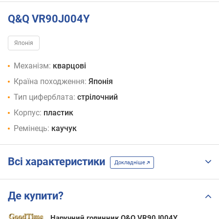
Q&Q VR90J004Y
Японія
Механізм:
кварцові
Країна походження:
Японія
Тип циферблата:
стрілочний
Корпус:
пластик
Ремінець:
каучук
Всі характеристики
Докладніше
Де купити?
Наручний годинник Q&Q VR90J004Y