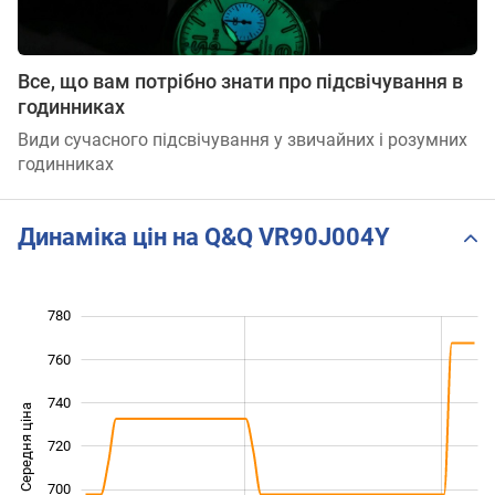
Все, що вам потрібно знати про підсвічування в
годинниках
Види сучасного підсвічування у звичайних і розумних
годинниках
Динаміка цін на Q&Q VR90J004Y
780
620
640
800
760
740
Середня ціна
720
660
700