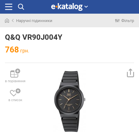
Наручні годинники
Фільтр
Шукали
раніше
Q&Q VR90J004Y
768
грн.
в порівняння
в список