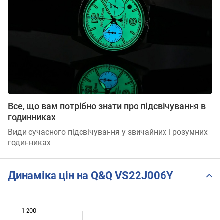
Все, що вам потрібно знати про підсвічування в
годинниках
Види сучасного підсвічування у звичайних і розумних
годинниках
Динаміка цін на Q&Q VS22J006Y
1 200
 400
-200
0