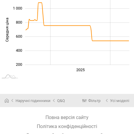
1 000
Середня ціна
800
1 000
600
400
200
2024
2026
2027
2025
L
Наручні годинники
Q&Q
Фільтр
Усі моделі
Повна версія сайту
Політика конфіденційності