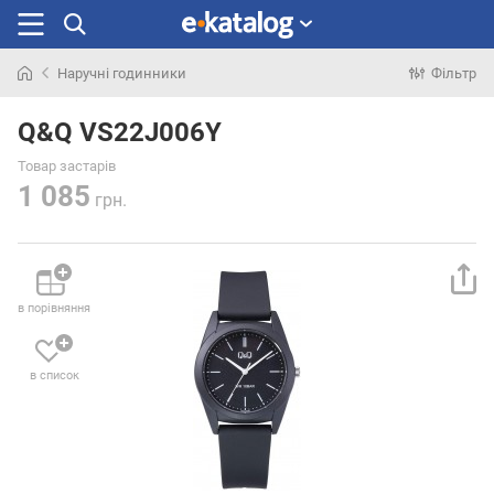
Наручні годинники
Фільтр
Шукали
раніше
Q&Q VS22J006Y
Товар застарів
1 085
грн.
в порівняння
в список