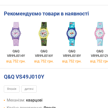
Рекомендуємо товари в наявності
Q&Q
Q&Q
Q&Q
Q&Q
VR99J014Y
VR99J016Y
VR99J018Y
VR99J012
від 752 грн.
від 752 грн.
від 752 грн.
від 752 грн
Q&Q VS49J010Y
Японія
дитячі
Механізм:
кварцові
Країна походження:
Японія