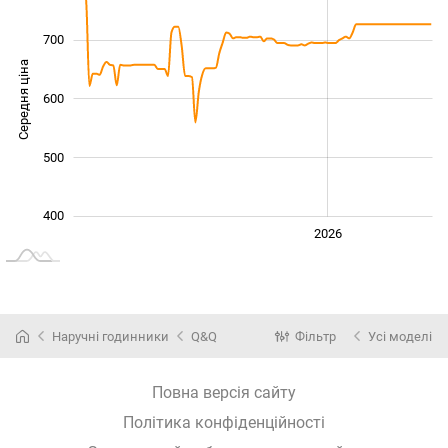
700
Середня ціна
600
450
500
400
2024
2025
2028
2026
L
Наручні годинники
Q&Q
Фільтр
Усі моделі
Повна версія сайту
Політика конфіденційності