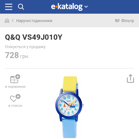
Наручні годинники
Фільтр
Шукали
раніше
Q&Q VS49J010Y
Очікується у продажу
728
грн.
в порівняння
в список