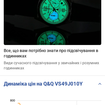
Все, що вам потрібно знати про підсвічування в
годинниках
Види сучасного підсвічування у звичайних і розумних
годинниках
Динаміка цін на Q&Q VS49J010Y
350
450
550
900
300
200
800