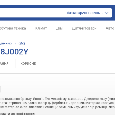
тільки наручні годинники
обутова техніка
Клімат
Дім
Дитячі товари
Авто
одинники
/
Q&Q
68J002Y
ТАННЯ
КОРИСНЕ
а походження бренду: Японія; Тип механізму: кварцові; Джерело ходу (жив
лата: стрілочний; Колір: Колір циферблата: червоний; Матеріал корпуса:
й; Матеріал скла: пластик; Ремінець: ремінець каучук; Колір ремінця: че
одати до порівняння