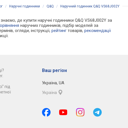
ог
/
Наручні годинники
/
Q&Q
/
Наручний годинник Q&Q VS68J002Y
Ми знаємо, де купити наручні годинники Q&Q VS68J002Y за
орівняння
наручних годинників, підбір моделей за
рмінів, огляди, інструкції,
рейтинг
товарів,
рекомендації
кції.
Ваш регіон
і?
r.
Україна
,
UA
і" під
ретної
Україна