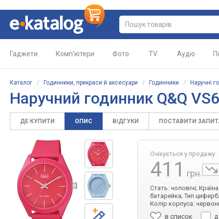
Гаджети
Комп'ютери
Фото
TV
Аудіо
П
Каталог
/
Годинники, прикраси й аксесуари
/
Годинники
/
Наручні г
Наручний годинник Q&Q VS
ДЕ КУПИТИ
ОПИС
ВІДГУКИ
ПОСТАВИТИ ЗАПИ
Очікується у продажу
411
грн.
Стать: чоловічі; Країн
батарейка; Тип циферб
Колір корпуса: червони
в список
д