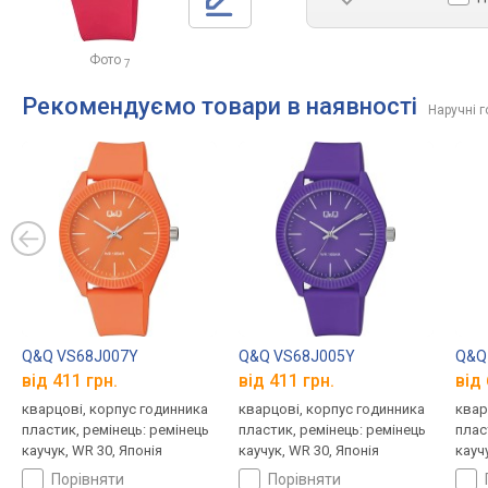
Фото
7
Рекомендуємо товари в наявності
Наручні 
Q&Q VS68J007Y
Q&Q VS68J005Y
Q&Q
від 411 грн.
від 411 грн.
від 
кварцові, корпус годинника
кварцові, корпус годинника
квар
пластик, ремінець: ремінець
пластик, ремінець: ремінець
плас
каучук, WR 30, Японія
каучук, WR 30, Японія
кауч
порівняти
порівняти