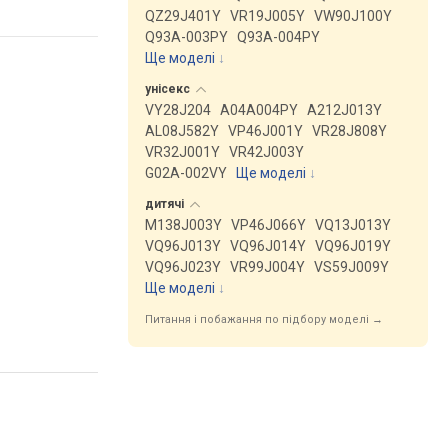
QZ29J401Y
VR19J005Y
VW90J100Y
Q93A-003PY
Q93A-004PY
Ще моделі
↓
унісекс
VY28J204
A04A004PY
A212J013Y
AL08J582Y
VP46J001Y
VR28J808Y
VR32J001Y
VR42J003Y
G02A-002VY
Ще моделі
↓
дитячі
M138J003Y
VP46J066Y
VQ13J013Y
VQ96J013Y
VQ96J014Y
VQ96J019Y
VQ96J023Y
VR99J004Y
VS59J009Y
Ще моделі
↓
Питання і побажання по підбору моделі →