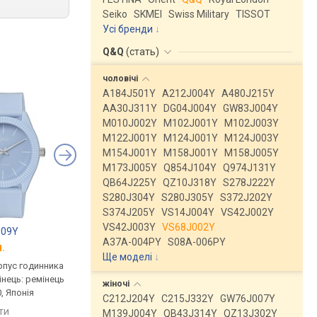
Seiko
SKMEI
Swiss Military
TISSOT
Усі бренди
Q&Q
(
стать
)
чоловічі
A184J501Y
A212J004Y
A480J215Y
AA30J311Y
DG04J004Y
GW83J004Y
M010J002Y
M102J001Y
M102J003Y
M122J001Y
M124J001Y
M124J003Y
M154J001Y
M158J001Y
M158J005Y
M173J005Y
Q854J104Y
Q974J131Y
QB64J225Y
QZ10J318Y
S278J222Y
S280J304Y
S280J305Y
S372J202Y
S374J205Y
VS14J004Y
VS42J002Y
VS42J003Y
VS68J002Y
009Y
Q&Q VQ66J002Y
Q&Q VQ66J001Y
A37A-004PY
S08A-006PY
.
від 723 грн.
від 723 грн.
Ще моделі
↓
рпус годинника
кварцові, корпус годинника
кварцові, корпус го
інець: ремінець
пластик, ремінець: ремінець
пластик, ремінець: р
жіночі
, Японія
каучук, WR 100, Японія
каучук, WR 100, Японі
C212J204Y
C215J332Y
GW76J007Y
яти
порівняти
порівняти
M139J004Y
QB43J314Y
QZ13J302Y