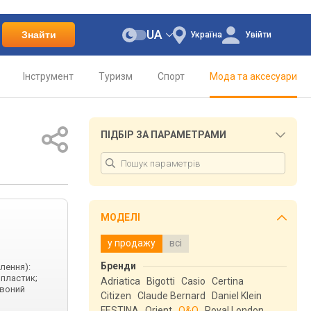
UA
Знайти
Україна
Увійти
Інструмент
Туризм
Спорт
Мода та аксесуари
ПІДБІР ЗА ПАРАМЕТРАМИ
МОДЕЛІ
у продажу
всі
Бренди
лення):
 пластик;
Adriatica
Bigotti
Casio
Certina
рвоний
Citizen
Claude Bernard
Daniel Klein
FESTINA
Orient
Q&Q
Royal London