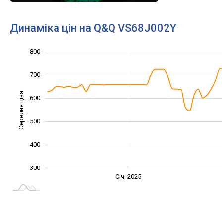
Динаміка цін на Q&Q VS68J002Y
250
350
450
900
200
100
800
700
Середня ціна
600
350
500
400
300
Січ. 2027
Жовт.
Жовт.
Лип.
Квіт.
Квіт.
Січ. 2025
L