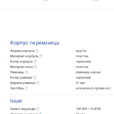
Корпус та ремінець
Форма
корпуса
кругла
Матеріал
корпуса
пластик
Колір
корпуса
червоний
Матеріал
скла
пластик
Ремінець
ремінець каучук
Колір
ремінця
червоний
Ширина
ремінця
21 мм
Застібка
класична (з пряжкою)
Інше
Захист від
води
100 WR / 10 ATM