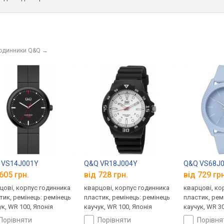
годинники Q&Q
→
 VS14J001Y
Q&Q VR18J004Y
Q&Q VS68J
605 грн.
від 728 грн.
від 729 грн
цові, корпус годинника
кварцові, корпус годинника
кварцові, ко
тик, ремінець: ремінець
пластик, ремінець: ремінець
пластик, рем
ук, WR 100, Японія
каучук, WR 100, Японія
каучук, WR 30
порівняти
порівняти
порівн