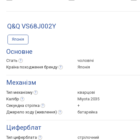
Q&Q VS68J002Y
Японія
Основне
Стать
чоловічі
Країна походження
бренду
Японія
Механізм
Тип
механізму
кварцові
Калібр
Miyota 2035
Секундна
стрілка
+
Джерело ходу
(живлення)
батарейка
Циферблат
Тип
циферблата
стрілочний