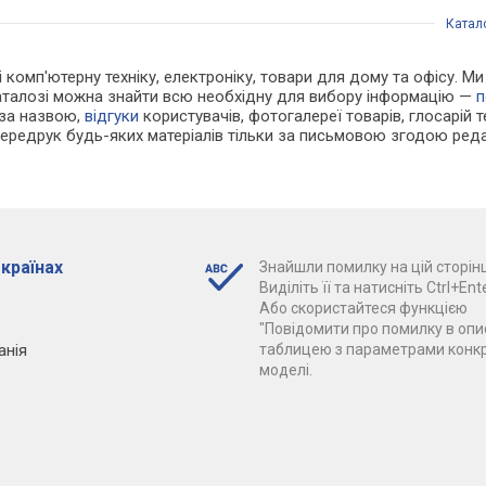
Катал
 і комп'ютерну техніку, електроніку, товари для дому та офісу. 
каталозі можна знайти всю необхідну для вибору інформацію —
п
 за назвою,
відгуки
користувачів, фотогалереї товарів, глосарій те
Передрук будь-яких матеріалів тільки за письмовою згодою реда
 країнах
Знайшли помилку на цій сторінц
Виділіть її та натисніть Ctrl+Ente
Або скористайтеся функцією
"Повідомити про помилку в опис
анія
таблицею з параметрами конк
моделі.