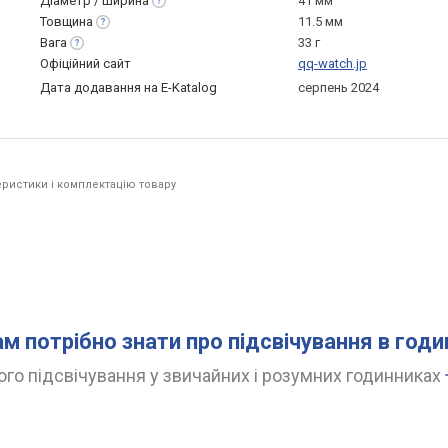
Діаметр /
ширина
41 мм
Товщина
11.5 мм
Вага
33 г
Офіційний сайт
qq-watch.jp
Дата додавання на E-Katalog
серпень 2024
ристики і комплектацію товару
ам потрібно знати про підсвічування в год
го підсвічування у звичайних і розумних годинниках