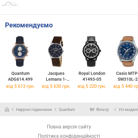
Рекомендуємо
Quantum
Jacques
Royal London
Casio MTP
ADG614.499
Lemans 1-
41493-05
SW310L-2
1951C
від 5 613 грн.
від 5 630 грн.
від 5 220 грн.
від 5 440 гр
Наручні годинники
Quantum
Фільтр
Усі модел
Повна версія сайту
Політика конфіденційності