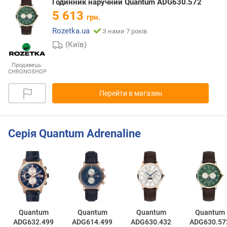
Годинник наручний Quantum ADG630.572
5 613
грн.
Rozetka.ua
З нами 7 років
(Київ)
Продавець:
CHRONOSHOP
Перейти в магазин
Серія Quantum Adrenaline
Quantum
Quantum
Quantum
Quantum
ADG632.499
ADG614.499
ADG630.432
ADG630.57