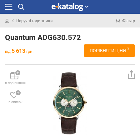
Наручні годинники
Фільтр
Шукали
раніше
Quantum ADG630.572
3
5 613
ПОРІВНЯТИ ЦІНИ
від
грн.
в порівняння
в список