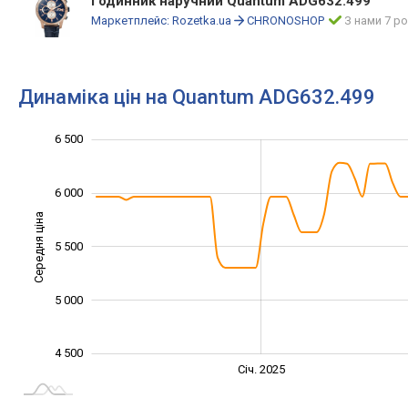
Годинник наручний Quantum ADG632.499
Маркетплейс:
Rozetka.ua
CHRONOSHOP
З нами 7 ро
Динаміка цін на Quantum ADG632.499
4 400
4 600
4 800
5 200
7 000
4 000
3 500
6 500
6 000
Середня ціна
4 800
5 500
5 000
4 500
Січ. 2027
Лип.
Січ. 2025
L