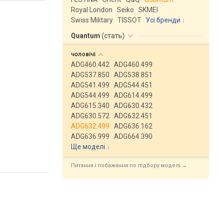
Royal London
Seiko
SKMEI
Swiss Military
TISSOT
Усі бренди
Quantum
(
стать
)
чоловічі
ADG460.442
ADG460.499
ADG537.850
ADG538.851
ADG541.499
ADG544.451
ADG544.499
ADG614.499
ADG615.340
ADG630.432
ADG630.572
ADG632.451
ADG632.499
ADG636.162
ADG636.999
ADG664.390
Ще моделі
↓
Питання і побажання по підбору моделі →