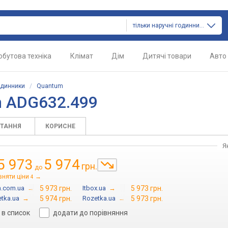
тільки наручні годинники
обутова техніка
Клімат
Дім
Дитячі товари
Авто
одинники
/
Quantum
m ADG632.499
ИТАННЯ
КОРИСНЕ
Я
5 973
5 974
грн.
до
вняти ціни
→
4
n.com.ua
→
5 973 грн.
Itbox.ua
→
5 973 грн.
tka.ua
→
5 974 грн.
Rozetka.ua
→
5 973 грн.
в список
додати до порівняння