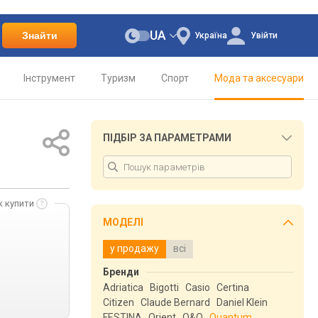
UA
Знайти
Україна
Увійти
Інструмент
Туризм
Спорт
Мода та аксесуари
ПІДБІР ЗА ПАРАМЕТРАМИ
к купити
МОДЕЛІ
у продажу
всі
Бренди
Adriatica
Bigotti
Casio
Certina
Citizen
Claude Bernard
Daniel Klein
FESTINA
Orient
Q&Q
Quantum