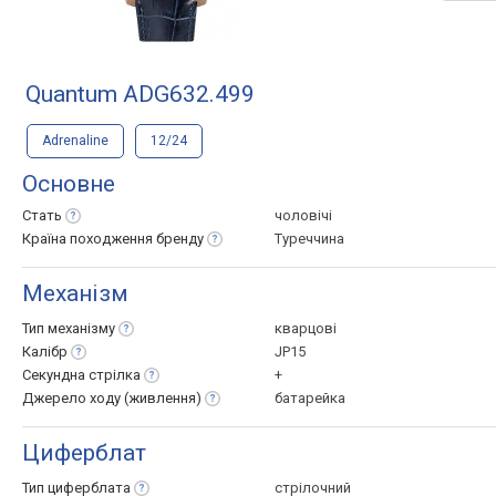
Quantum ADG632.499
Adrenaline
12/24
Основне
Стать
чоловічі
Країна походження
бренду
Туреччина
Механізм
Тип
механізму
кварцові
Калібр
JP15
Секундна
стрілка
+
Джерело ходу
(живлення)
батарейка
Циферблат
Тип
циферблата
стрілочний