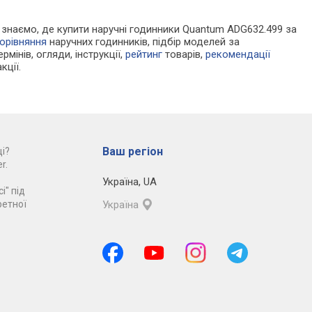
Ми знаємо, де купити наручні годинники Quantum ADG632.499 за
орівняння
наручних годинників, підбір моделей за
рмінів, огляди, інструкції,
рейтинг
товарів,
рекомендації
кції.
Ваш регіон
і?
r.
Україна
,
UA
і" під
ретної
Україна