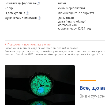
Розмітка
циферблата
мітки
Колір
синій з сріблястим
Підсвічування
люмінесцентне покриття
Функції та
можливості
день тижня
дата (число місяця)
світовий час
формат часу 12/24 год
Повідомити про помилку в описі
Інформація в описі моделі носить довідковий характер.
Завжди
перед покупкою уточнюйте у менеджера інтернет-магазину характе
Каталог Quantum 2026
- новинки, хіти продажів і найактуальніші моделі Qua
Все, що в
Види сучасно