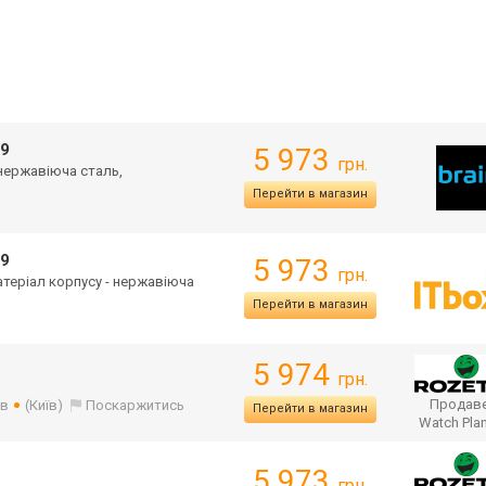
99
5 973
грн.
 нержавіюча сталь,
Перейти в магазин
99
5 973
грн.
Матеріал корпусу - нержавіюча
Перейти в магазин
5 974
грн.
Продаве
ів
(Київ)
Поскаржитись
Перейти в магазин
Watch Pla
5 973
грн.