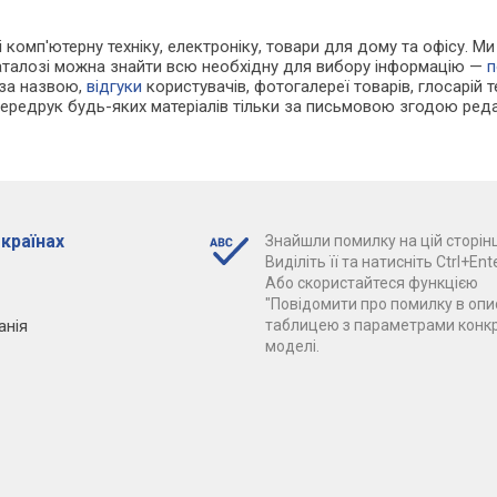
 і комп'ютерну техніку, електроніку, товари для дому та офісу. 
каталозі можна знайти всю необхідну для вибору інформацію —
п
 за назвою,
відгуки
користувачів, фотогалереї товарів, глосарій те
Передрук будь-яких матеріалів тільки за письмовою згодою реда
 країнах
Знайшли помилку на цій сторінц
Виділіть її та натисніть Ctrl+Ente
Або скористайтеся функцією
"Повідомити про помилку в опис
анія
таблицею з параметрами конк
моделі.