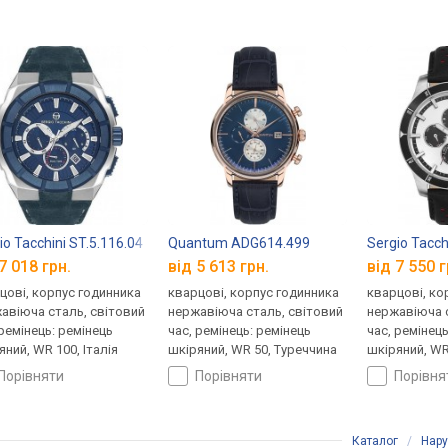
io Tacchini ST.5.116.04
Quantum ADG614.499
Sergio Tacch
7 018 грн.
від 5 613 грн.
від 7 550 г
цові, корпус годинника
кварцові, корпус годинника
кварцові, ко
авіюча сталь, світовий
нержавіюча сталь, світовий
нержавіюча с
 ремінець: ремінець
час, ремінець: ремінець
час, ремінец
яний, WR 100, Італія
шкіряний, WR 50, Туреччина
шкіряний, WR 
порівняти
порівняти
порівн
Каталог
/
Нару