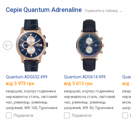
Серія Quantum Adrenaline
Порівняти в таблиці
→
Quantum ADG632.499
Quantum ADG614.499
Qua
від 5 973 грн.
від 5 613 грн.
від 
кварцові, корпус годинника
кварцові, корпус годинника
квар
нержавіюча сталь, світовий
нержавіюча сталь, світовий
нерж
час, ремінець: ремінець
час, ремінець: ремінець
міся
шкіряний, WR 100, Туреччина
шкіряний, WR 50, Туреччина
шкір
порівняти
порівняти