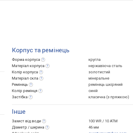
Корпус та ремінець
Форма
корпуса
кругла
Матеріал
корпуса
нержавіюча сталь
Колір
корпуса
золотистий
Матеріал
скла
мінеральне
Ремінець
ремінець шкіряний
Колір
ремінця
синій
Застібка
класична (з пряжкою)
Інше
Захист від
води
100 WR / 10 ATM
Діаметр /
ширина
46 мм