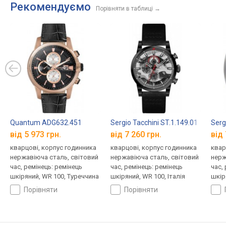
Рекомендуємо
Порівняти в таблиці
→
Quantum ADG632.451
Sergio Tacchini ST.1.149.01
Serg
від 5 973 грн.
від 7 260 грн.
від 
кварцові, корпус годинника
кварцові, корпус годинника
квар
нержавіюча сталь, світовий
нержавіюча сталь, світовий
нерж
час, ремінець: ремінець
час, ремінець: ремінець
час,
шкіряний, WR 100, Туреччина
шкіряний, WR 100, Італія
шкір
порівняти
порівняти