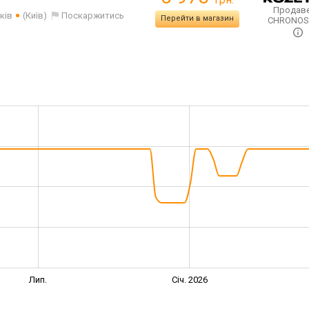
Продаве
ків
(Київ)
Поскаржитись
Перейти в магазин
CHRONO
Лип.
Січ. 2026