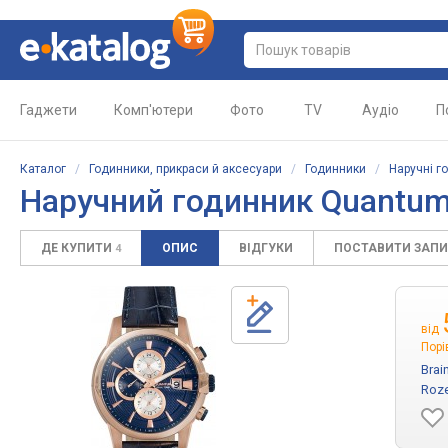
Гаджети
Комп'ютери
Фото
TV
Аудіо
П
Каталог
/
Годинники, прикраси й аксесуари
/
Годинники
/
Наручні г
Наручний годинник Quantu
ДЕ КУПИТИ
ОПИС
ВІДГУКИ
ПОСТАВИТИ ЗАП
4
від
Порі
Brai
Roze