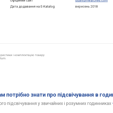
Офіційний сайт
quantumwatches.com
Дата додавання на E-Katalog
вересень 2018
ристики і комплектацію товару
ntum.
ам потрібно знати про підсвічування в год
го підсвічування у звичайних і розумних годинниках