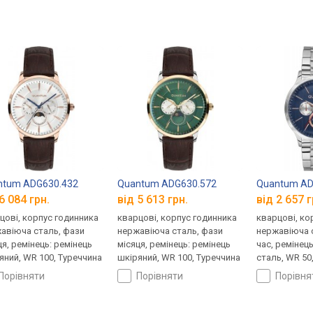
ntum ADG630.432
Quantum ADG630.572
Quantum AD
6 084 грн.
від 5 613 грн.
від 2 657 г
цові, корпус годинника
кварцові, корпус годинника
кварцові, ко
авіюча сталь, фази
нержавіюча сталь, фази
нержавіюча с
ця, ремінець: ремінець
місяця, ремінець: ремінець
час, ремінец
яний, WR 100, Туреччина
шкіряний, WR 100, Туреччина
сталь, WR 50
порівняти
порівняти
порівн