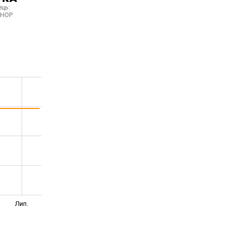
ць:
SHOP
Лип.