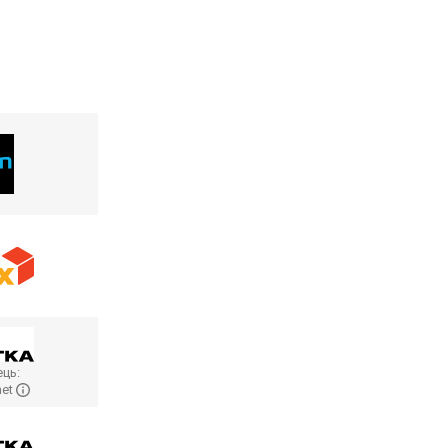
ць:
net