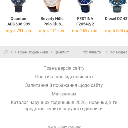
Quantum
Beverly Hills
FESTINA
Diesel DZ 43
ADG636.999
Polo Club
F20542/2
BH9210-05
від 5 791 грн.
від 5 114 грн.
від 4 697 грн.
від 5 500 гр
Наручні годинники
Quantum
Фільтр
Усі модел
Повна версія сайту
Політика конфіденційності
Запитання й побажання щодо сайту
Магазинам
Каталог наручних годинників 2026 - новинки, хіти
продажів,
купити наручні годинники
.
Ми в інших країнах