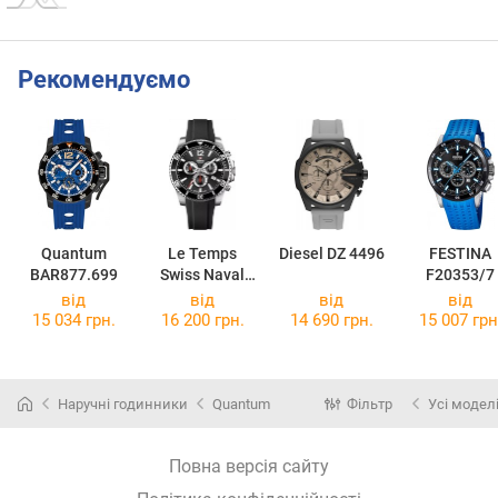
Рекомендуємо
Quantum
Le Temps
Diesel DZ 4496
FESTINA
BAR877.699
Swiss Naval
F20353/7
Patrol
від
від
від
від
LT1044.01BR0
15 034 грн.
16 200 грн.
14 690 грн.
15 007 грн
1
Наручні годинники
Quantum
Фільтр
Усі модел
Повна версія сайту