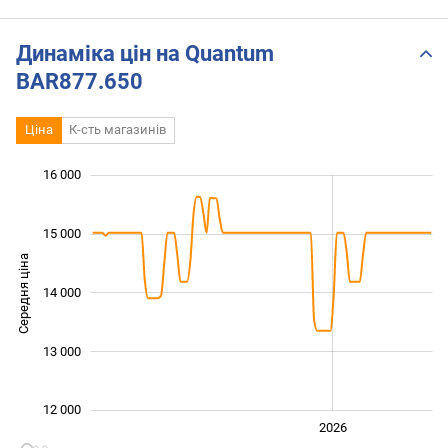
Динаміка цін на Quantum
BAR877.650
Ціна
К-сть магазинів
16 000
 000
 500
 500
 500
 500
 000
 000
15 000
Середня ціна
14 000
12 000
13 000
12 000
2024
2025
2028
2026
L