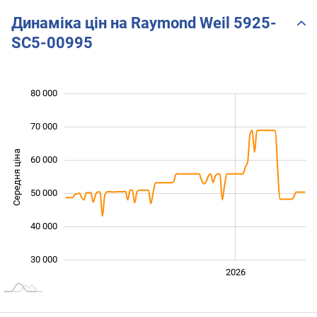
Динаміка цін на Raymond Weil 5925-
SC5-00995
80 000
 000
 000
 000
70 000
Середня ціна
60 000
30 000
50 000
40 000
30 000
2024
2025
2028
2026
L