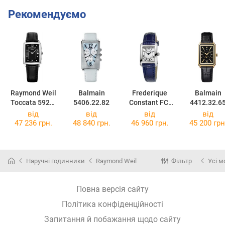
Рекомендуємо
Raymond Weil
Balmain
Frederique
Balmain
Toccata 5925-
5406.22.82
Constant FC-
4412.32.6
STC-00295
200MC16
від
від
від
від
47 236 грн.
48 840 грн.
46 960 грн.
45 200 грн
Наручні годинники
Raymond Weil
Фільтр
Усі м
Повна версія сайту
Політика конфіденційності
Запитання й побажання щодо сайту