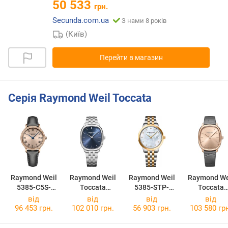
50 533
грн.
Secunda.com.ua
З нами 8 років
(Київ)
Перейти в магазин
Серія Raymond Weil Toccata
Raymond Weil
Raymond Weil
Raymond Weil
Raymond We
5385-C5S-
Toccata
5385-STP-
Toccata
00859
Heritage 2280-
97081
Heritage 22
від
від
від
від
ST-50001
PC5-8000
96 453 грн.
102 010 грн.
56 903 грн.
103 580 гр