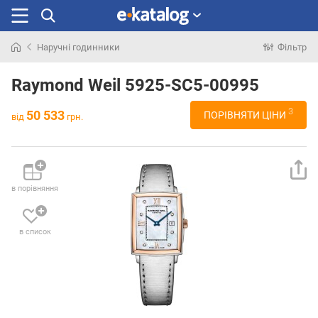
Наручні годинники
Фільтр
Шукали
раніше
Raymond Weil 5925-SC5-00995
3
50 533
ПОРІВНЯТИ ЦІНИ
від
грн.
в порівняння
в список