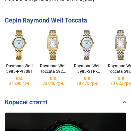
Серія Raymond Weil Toccata
Raymond Weil
Raymond Weil
Raymond Weil
Raymond We
5985-P-97081
Toccata 5925-
5985-STP-
Toccata 592
P-00300
97081
STP-0030
від
від
від
від
81 290 грн.
80 040 грн.
78 470 грн.
70 620 грн
Корисні статті