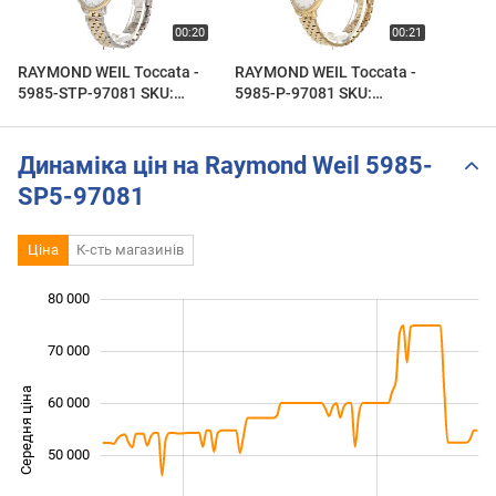
RAYMOND WEIL Toccata -
RAYMOND WEIL Toccata -
5985-STP-97081 SKU:
5985-P-97081 SKU:
9292366
9292363
Динаміка цін на Raymond Weil 5985-
SP5-97081
Ціна
К-сть магазинів
80 000
 000
 000
 000
70 000
Середня ціна
60 000
30 000
50 000