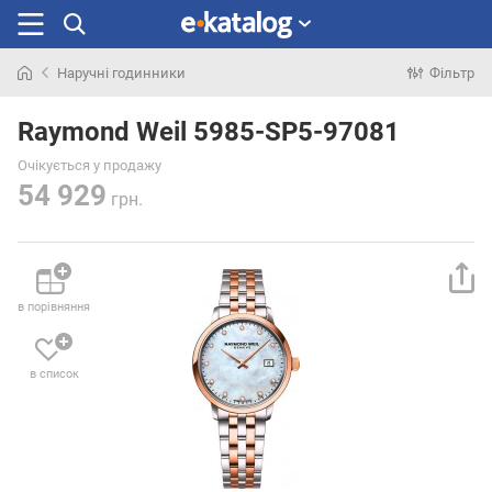
Наручні годинники
Фільтр
Шукали
раніше
Raymond Weil 5985-SP5-97081
Очікується у продажу
54 929
грн.
в порівняння
в список