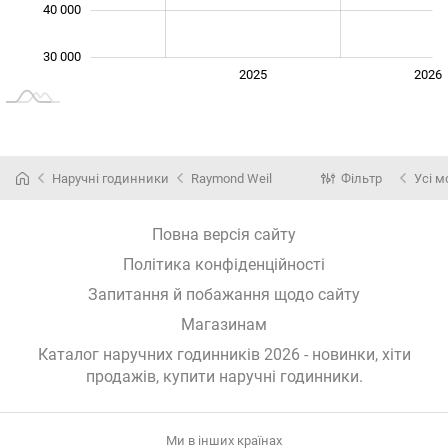
40 000
30 000
2024
2027
2025
2026
L
Наручні годинники
Raymond Weil
Фільтр
Усі м
Повна версія сайту
Політика конфіденційності
Запитання й побажання щодо сайту
Магазинам
Каталог наручних годинників 2026 - новинки, хіти
продажів,
купити наручні годинники
.
Ми в інших країнах