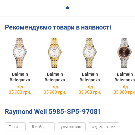
Рекомендуємо товари в наявності
Balmain
Balmain
Balmain
Balmain
Beleganza
Beleganza
Beleganza
Beleganza
8358.33.86
8350.33.86
8352.39.86
8358.33.5
від
від
від
від
35 980 грн.
35 980 грн.
35 980 грн.
35 980 грн
Raymond Weil 5985-SP5-97081
Toccata
Швейцарія
ультратонкі
з діамантами