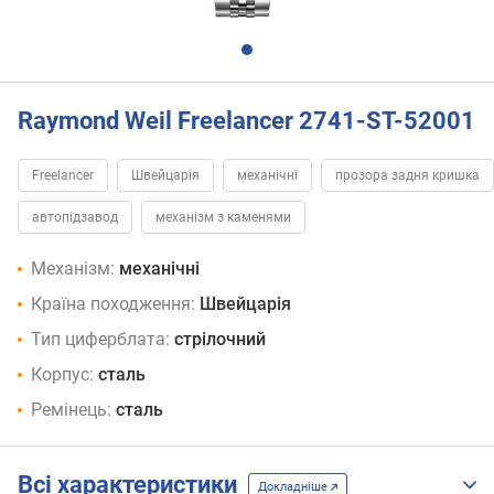
Raymond Weil Freelancer 2741-ST-52001
Freelancer
Швейцарія
механічні
прозора задня кришка
автопідзавод
механізм з каменями
Механізм:
механічні
Країна походження:
Швейцарія
Тип циферблата:
стрілочний
Корпус:
сталь
Ремінець:
сталь
Всі характеристики
Докладніше