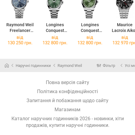
Raymond Weil
Longines
Longines
Maurice
Freelancer
Conquest
Conquest
Lacroix Aik
2741-ST-50001
L3.830.4.02.6
L3.720.4.02.6
Venturer G
від
від
від
від
AI6158-SS00
130 250 грн.
132 800 грн.
132 800 грн.
132 970 гр
330-1
Наручні годинники
Raymond Weil
Фільтр
Усі м
Повна версія сайту
Політика конфіденційності
Запитання й побажання щодо сайту
Магазинам
Каталог наручних годинників 2026 - новинки, хіти
продажів,
купити наручні годинники
.