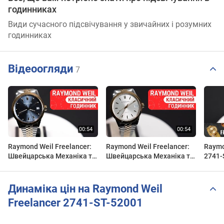
годинниках
Види сучасного підсвічування у звичайних і розумних
годинниках
Відеоогляди
7
Raymond Weil Freelancer:
Raymond Weil Freelancer:
Raymo
Швейцарська Механіка та
Швейцарська Механіка та
2741-
Сучасний Стиль! 2741-
Сучасний Стиль! | 2741-
Огляд
STP-50001 Короткий огляд
STP-64001 | Огляд DEKA
secun
DEKA
Динаміка цін на Raymond Weil
Freelancer 2741-ST-52001