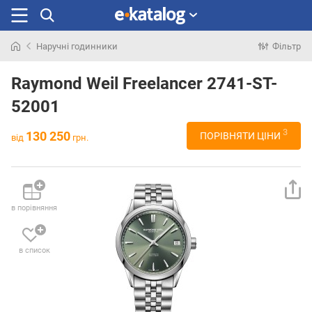
Наручні годинники
Фільтр
Шукали
раніше
Raymond Weil Freelancer 2741-ST-
52001
3
130 250
ПОРІВНЯТИ ЦІНИ
від
грн.
в порівняння
в список