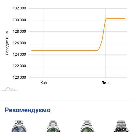
132 000
 000
 000
 000
130 000
128 000
Середня ціна
126 000
120 000
124 000
122 000
120 000
Січ. 2026
Жовт.
Квіт.
Лип.
L
Рекомендуємо