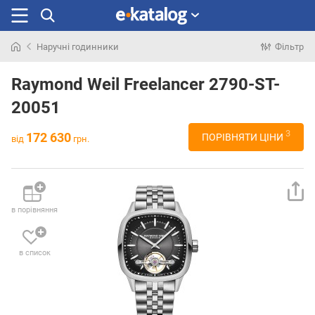
Наручні годинники
Фільтр
Шукали
раніше
Raymond Weil Freelancer 2790-ST-
20051
3
172 630
ПОРІВНЯТИ ЦІНИ
від
грн.
в порівняння
в список