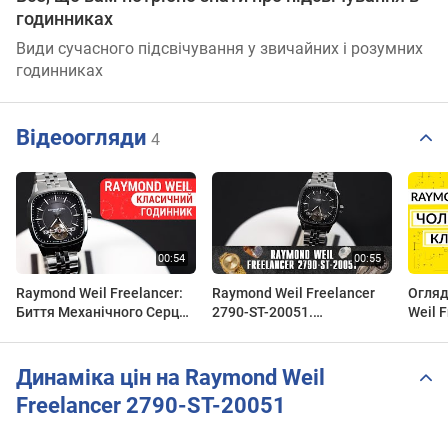
годинниках
Види сучасного підсвічування у звичайних і розумних
годинниках
Відеоогляди
4
Raymond Weil Freelancer:
Raymond Weil Freelancer
Огляд
Биття Механічного Серця!
2790-ST-20051.
Weil F
| Calibre RW1212 | 2790-ST-
Огляд\Review by
20051
20051 | Огляд DEKA
secunda.com.ua
Динаміка цін на Raymond Weil
Freelancer 2790-ST-20051