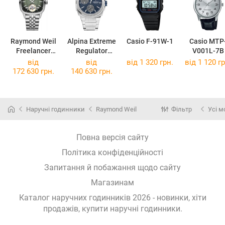
Raymond Weil
Alpina Extreme
Casio F-91W-1
Casio MTP
Freelancer
Regulator
V001L-7B
2790-ST-52051
Automatic AL-
від
від
від 1 320 грн.
від 1 120 гр
650NDG4AE6B
172 630 грн.
140 630 грн.
Наручні годинники
Raymond Weil
Фільтр
Усі м
Повна версія сайту
Політика конфіденційності
Запитання й побажання щодо сайту
Магазинам
Каталог наручних годинників 2026 - новинки, хіти
продажів,
купити наручні годинники
.