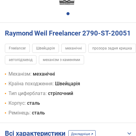
Raymond Weil Freelancer 2790-ST-20051
Freelancer
Швейцарія
механічні
прозора задня кришка
автопідзавод
механізм з каменями
Механізм:
механічні
Країна походження:
Швейцарія
Тип циферблата:
стрілочний
Корпус:
сталь
Ремінець:
сталь
Всі характеристики
Докладніше