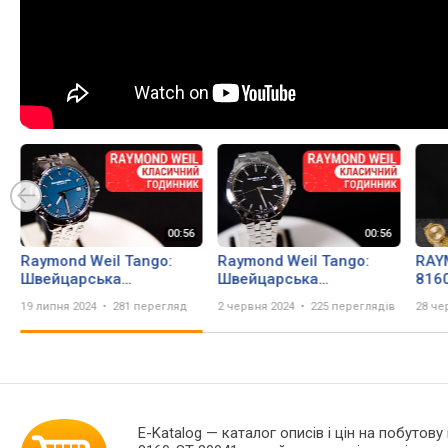
Raymond Weil Tango:
Raymond Weil Tango:
RAY
Швейцарська
Швейцарська
8160
Елегантність та
Елегантність та
Огля
19 липня 2024
281 перегляд
2 червня 2024
225 переглядів
28 че
Спортивна Міць! 8160-
Спортивна Міць! 8160-
sec
ST-50041 | Короткий
ST-20041 | Короткий
огляд DEKA
огляд DEKA
E-Katalog
— каталог описів і цін на побутову