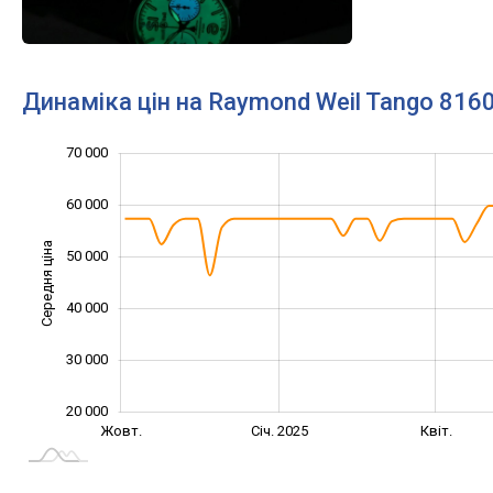
Динаміка цін на Raymond Weil Tango 816
15 000
25 000
35 000
80 000
10 000
0
70 000
60 000
Середня ціна
50 000
25 000
40 000
30 000
20 000
Жовт.
Лип.
Січ. 2025
Квіт.
L