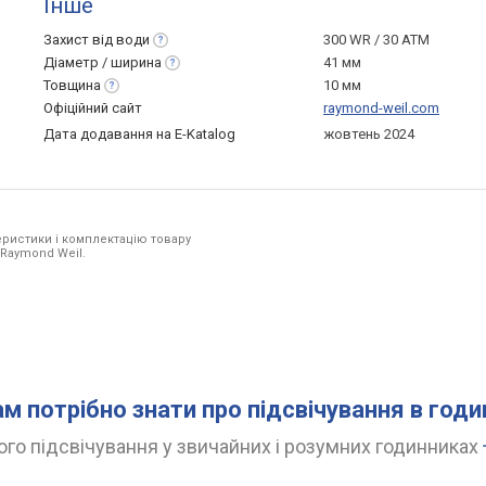
Інше
Захист від
води
300 WR / 30 ATM
Діаметр /
ширина
41 мм
Товщина
10 мм
Офіційний сайт
raymond-weil.com
Дата додавання на E-Katalog
жовтень 2024
ристики і комплектацію товару
 Raymond Weil.
ам потрібно знати про підсвічування в год
го підсвічування у звичайних і розумних годинниках