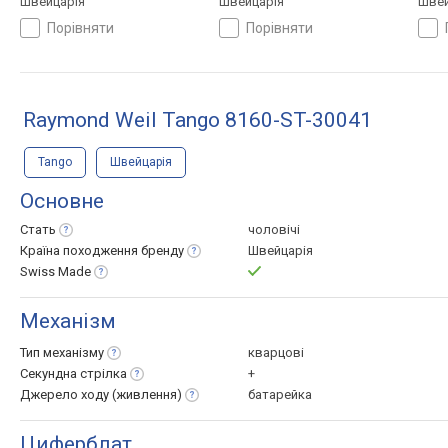
Швейцарія
Швейцарія
Швей
порівняти
порівняти
Raymond Weil Tango 8160-ST-30041
Tango
Швейцарія
Основне
Стать
чоловічі
Країна походження
бренду
Швейцарія
Swiss
Made
Механізм
Тип
механізму
кварцові
Секундна
стрілка
+
Джерело ходу
(живлення)
батарейка
Циферблат