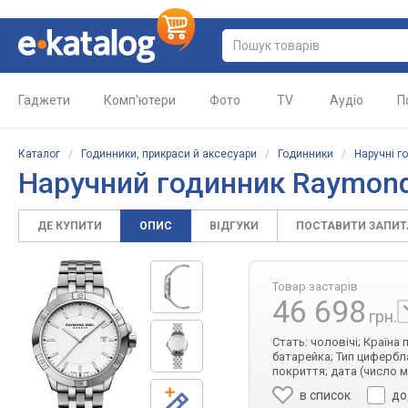
Гаджети
Комп'ютери
Фото
TV
Аудіо
П
Каталог
/
Годинники, прикраси й аксесуари
/
Годинники
/
Наручні г
Наручний годинник
Raymond
ДЕ КУПИТИ
ОПИС
ВІДГУКИ
ПОСТАВИТИ ЗАПИ
Товар застарів
46 698
грн.
Стать: чоловічі; Країна
батарейка; Тип цифербла
покриття; дата (число 
в список
до