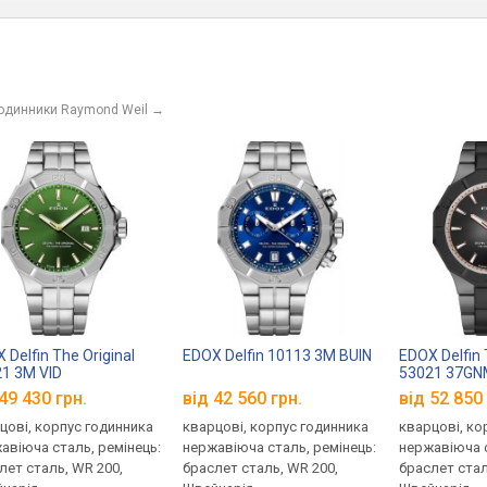
годинники Raymond Weil
→
 Delfin The Original
EDOX Delfin 10113 3M BUIN
EDOX Delfin 
1 3M VID
53021 37GN
49 430 грн.
від 42 560 грн.
від 52 850 
цові, корпус годинника
кварцові, корпус годинника
кварцові, ко
авіюча сталь, ремінець:
нержавіюча сталь, ремінець:
нержавіюча с
лет сталь, WR 200,
браслет сталь, WR 200,
браслет стал