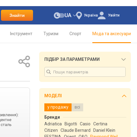
UA
Знайти
Україна
Увійти
Інструмент
Туризм
Спорт
Мода та аксесуари
ПІДБІР ЗА ПАРАМЕТРАМИ
МОДЕЛІ
у продажу
всі
живлення):
Бренди
центне
Adriatica
Bigotti
Casio
Certina
 сталь
Citizen
Claude Bernard
Daniel Klein
FESTINA
Orient
Q&Q
Raymond Weil