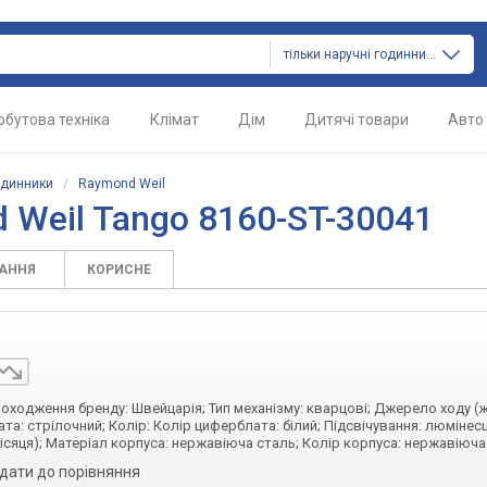
тільки наручні годинники
обутова техніка
Клімат
Дім
Дитячі товари
Авто
одинники
/
Raymond Weil
 Weil Tango 8160-ST-30041
ТАННЯ
КОРИСНЕ
 походження бренду: Швейцарія; Тип механізму: кварцові; Джерело ходу (
та: стрілочний; Колір: Колір циферблата: білий; Підсвічування: люмінес
місяця); Матеріал корпуса: нержавіюча сталь; Колір корпуса: нержавіюча
дати до порівняння