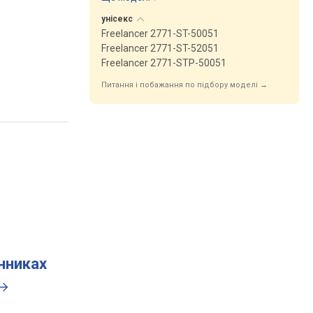
унісекс
Freelancer 2771-ST-50051
Freelancer 2771-ST-52051
Freelancer 2771-STP-50051
Питання і побажання по підбору моделі →
инниках