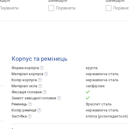
царія
Швейцарія
Швейцарія
порівняти
порівняти
порівн
Корпус та ремінець
Форма
корпуса
кругла
Матеріал
корпуса
нержавіюча сталь
Колір
корпуса
нержавіюча сталь
Матеріал
скла
сапфірове
Фіксація
головки
Захист заводної
головки
Ремінець
браслет сталь
Колір
ремінця
нержавіюча сталь
Застібка
кліпса (розкладається)