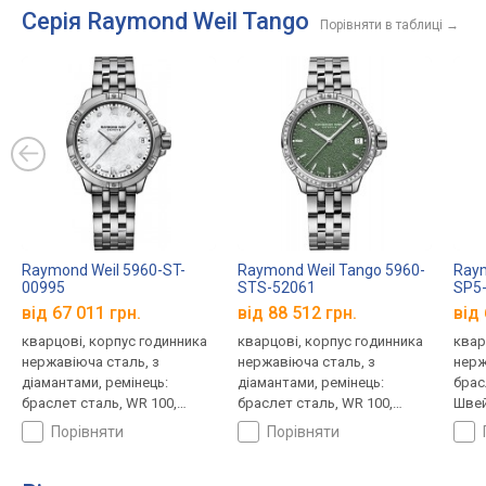
Серія Raymond Weil Tango
Порівняти в таблиці
→
Raymond Weil 5960-ST-
Raymond Weil Tango 5960-
Raym
00995
STS-52061
SP5
від 67 011 грн.
від 88 512 грн.
від 
кварцові, корпус годинника
кварцові, корпус годинника
квар
нержавіюча сталь, з
нержавіюча сталь, з
нерж
діамантами, ремінець:
діамантами, ремінець:
брас
браслет сталь, WR 100,
браслет сталь, WR 100,
Швей
Швейцарія
Швейцарія
порівняти
порівняти