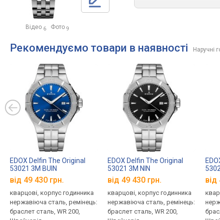
Відео
Фото
6
9
Рекомендуємо товари в наявності
Наручні 
EDOX Delfin The Original
EDOX Delfin The Original
EDOX
53021 3M BUIN
53021 3M NIN
5302
від 49 430 грн.
від 49 430 грн.
від 
кварцові, корпус годинника
кварцові, корпус годинника
квар
нержавіюча сталь, ремінець:
нержавіюча сталь, ремінець:
нерж
браслет сталь, WR 200,
браслет сталь, WR 200,
брас