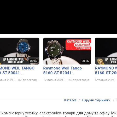
MOND WEIL TANGO
Raymond Weil Tango
RAYMOND W
-ST-50041.
8160-ST-52041:
8160-ST-20
д\Review by
Швейцарська Сила та
Огляд\Revi
рвня 2024
168 переглядів
12 липня 2024
146 переглядів
5 травня 2024
unda.com.ua
Елегантність у
secunda.c
Зеленому! | Короткий
огляд DEKA
Каталог
/
Наручні годинники
/
 і комп'ютерну техніку, електроніку, товари для дому та офісу. 