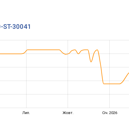
0-ST-30041
Лип.
Жовт.
Січ. 2026