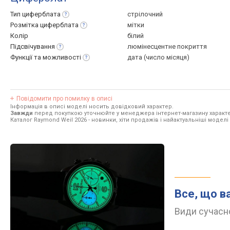
Тип
циферблата
стрілочний
Розмітка
циферблата
мітки
Колір
білий
Підсвічування
люмінесцентне покриття
Функції та
можливості
дата (число місяця)
Повідомити про помилку в описі
Інформація в описі моделі носить довідковий характер.
Завжди
перед покупкою уточнюйте у менеджера інтернет-магазину характе
Каталог Raymond Weil 2026
- новинки, хіти продажів і найактуальніші моделі
Все, що в
Види сучасно