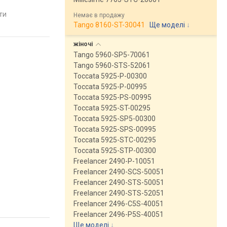
Швейцарія
Швейцарія
яти
порівняти
порівняти
Немає в продажу
Tango 8160-ST-30041
Ще моделі
↓
жіночі
Tango 5960-SP5-70061
Tango 5960-STS-52061
Toccata 5925-P-00300
Toccata 5925-P-00995
Toccata 5925-PS-00995
Toccata 5925-ST-00295
Toccata 5925-SP5-00300
Toccata 5925-SPS-00995
Toccata 5925-STC-00295
Toccata 5925-STP-00300
Freelancer 2490-P-10051
Freelancer 2490-SCS-50051
Freelancer 2490-STS-50051
Freelancer 2490-STS-52051
Freelancer 2496-C5S-40051
Freelancer 2496-P5S-40051
Ще моделі
↓