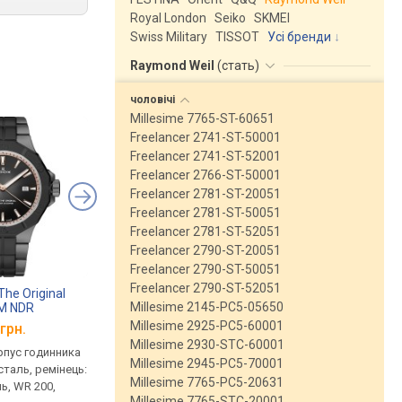
Royal London
Seiko
SKMEI
Swiss Military
TISSOT
Усі бренди
Raymond Weil
(
стать
)
чоловічі
Millesime 7765-ST-60651
Freelancer 2741-ST-50001
Freelancer 2741-ST-52001
Freelancer 2766-ST-50001
Freelancer 2781-ST-20051
Freelancer 2781-ST-50051
Freelancer 2781-ST-52051
Freelancer 2790-ST-20051
Freelancer 2790-ST-50051
Freelancer 2790-ST-52051
The Original
EDOX Delfin The Original
EDOX Delfin 10113 3
Millesime 2145-PC5-05650
M NDR
53021 3GM GIN
Millesime 2925-PC5-60001
грн.
від 52 850 грн.
від 42 560 грн.
Millesime 2930-STC-60001
рпус годинника
кварцові, корпус годинника
кварцові, корпус го
Millesime 2945-PC5-70001
таль, ремінець:
нержавіюча сталь, ремінець:
нержавіюча сталь, р
Millesime 7765-PC5-20631
ь, WR 200,
браслет сталь, WR 200,
браслет сталь, WR 20
Millesime 7765-STC-20001