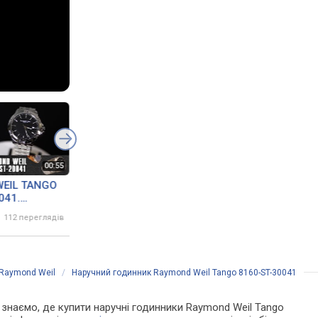
EIL TANGO
RAYMOND WEIL TANGO
041.
8160-ST-52041.
ew by
Огляд\Review by
112 переглядів
28 червня 2024
89 переглядів
om.ua
secunda.com.ua
Raymond Weil
/
Наручний годинник Raymond Weil Tango 8160-ST-30041
Ми знаємо, де купити наручні годинники Raymond Weil Tango