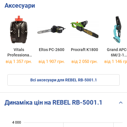
Аксесуари
Vitals
Eltos PC-2600
Procraft K1800
Grand APC
Professional
6M/2-1
Sm 312omb
Professiona
від 1 357 грн.
від 1 907 грн.
від 2 050 грн.
від 1 146 гр
Всі аксесуари для REBEL RB-5001.1
Динаміка цін на REBEL RB-5001.1
4 000
 000
 500
500
0