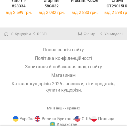
Yato YT-
Graphite
Procraft PZA26
Crown
828334
58G032
CT29015H
від 2 599 грн.
від 2 082 грн.
від 2 880 грн.
від 2 598 гр
Кущорізи
REBEL
Фільтр
Усі моделі
Повна версія сайту
Політика конфіденційності
Запитання й побажання щодо сайту
Магазинам
Каталог кущорізів 2026 - новинки, хіти продажів,
купити кущорізи
.
Ми в інших країнах
Україна
Велика Британія
США
Польща
Казахстан