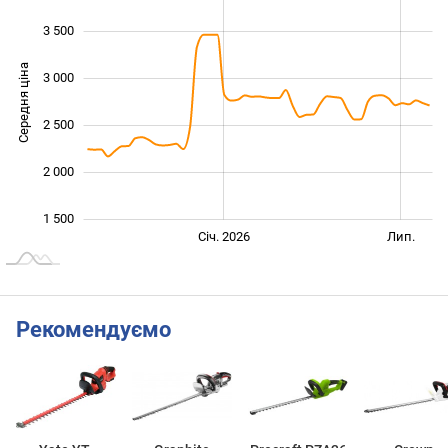
3 500
Середня ціна
3 000
1 000
2 500
2 000
1 500
Січ. 2027
Лип.
Січ. 2026
Лип.
L
Рекомендуємо