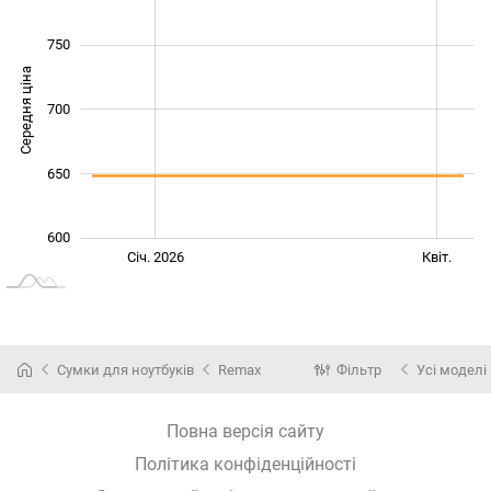
750
Середня ціна
600
700
650
600
Жовт.
Лип.
Січ. 2026
Квіт.
L
Сумки для ноутбуків
Remax
Фільтр
Усі моделі
Повна версія сайту
Політика конфіденційності