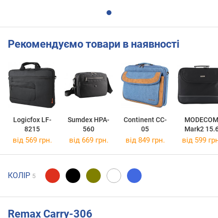
Рекомендуємо товари в наявності
Logicfox LF-
Sumdex HPA-
Continent CC-
MODECO
8215
560
05
Mark2 15.
від 569 грн.
від 669 грн.
від 849 грн.
від 599 грн
КОЛІР
5
Remax Carry-306