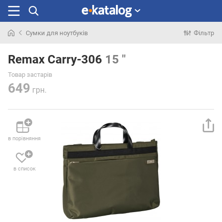
Сумки для ноутбуків
Фільтр
Шукали
раніше
Remax Carry-306
15 "
Товар застарів
649
грн.
в порівняння
в список