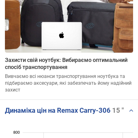
Захисти свій ноутбук: Вибираємо оптимальний
спосіб транспортування
Вивчаємо всі нюанси транспортування ноутбука та
підбираємо аксесуари, які забезпечать йому надійний
захист
Динаміка цін на Remax Carry-306
15 "
560
850
550
500
800