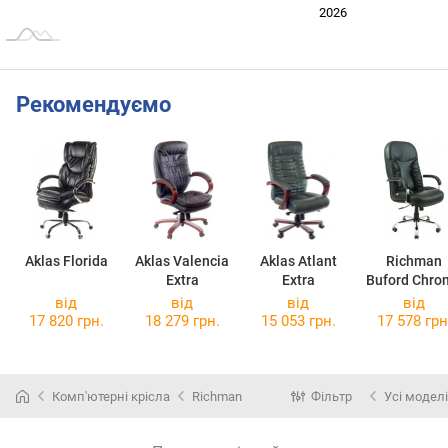
2024
2025
2028
2026
L
Рекомендуємо
Aklas Florida
Aklas Valencia
Aklas Atlant
Richman
Extra
Extra
Buford Chro
MB
від
від
від
від
17 820 грн.
18 279 грн.
15 053 грн.
17 578 грн
Комп'ютерні крісла
Richman
Фільтр
Усі моделі