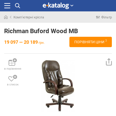
Комп'ютерні крісла
Фільтр
Шукали
раніше
Richman Buford Wood MB
3
19 097 — 20 189
ПОРІВНЯТИ ЦІНИ
грн.
в порівняння
в список