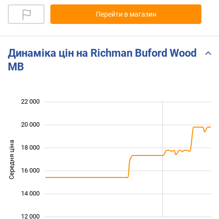
Перейти в магазин
Динаміка цін на Richman Buford Wood
MB
 000
 000
 000
 000
 000
 000
22 000
20 000
Середня ціна
18 000
13 000
16 000
14 000
12 000