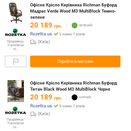
Офісне Крісло Керівника Richman Буфорд
Мадрас Verde Wood М3 MultiBlock Темно-
зелене
20 189
грн.
Rozetka.ua
З нами 7 років
(Київ)
Продавець:
Translation
to…
Перейти в магазин
Офісне Крісло Керівника Richman Буфорд
Титан Black Wood М3 MultiBlock Чорне
20 189
грн.
Rozetka.ua
З нами 7 років
(Київ)
Продавець:
Translation
to…