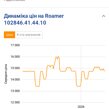
Динаміка цін на Roamer
102846.41.44.10
Ціна
К-сть магазинів
17 000
 000
 000
 000
16 000
Середня ціна
15 000
12 000
14 000
13 000
12 000
2024
2025
2028
2026
L