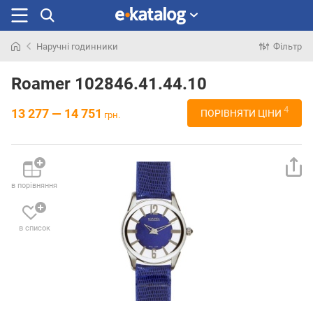
Наручні годинники
Фільтр
Шукали
раніше
Roamer 102846.41.44.10
4
13 277 — 14 751
ПОРІВНЯТИ ЦІНИ
грн.
в порівняння
в список