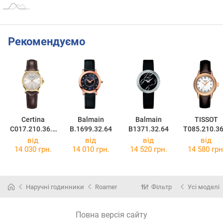
Рекомендуємо
Certina
Balmain
Balmain
TISSOT
C017.210.36.0
B.1699.32.64
B1371.32.64
T085.210.36
37.00
12.00
від
від
від
від
14 030 грн.
14 010 грн.
14 520 грн.
14 580 грн
Наручні годинники
Roamer
Фільтр
Усі моделі
Повна версія сайту