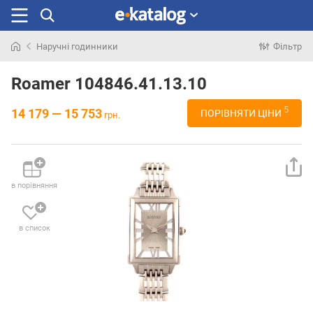
Наручні годинники
Фільтр
Шукали
раніше
Roamer 104846.41.13.10
5
14 179 — 15 753
ПОРІВНЯТИ ЦІНИ
грн.
в порівняння
в список