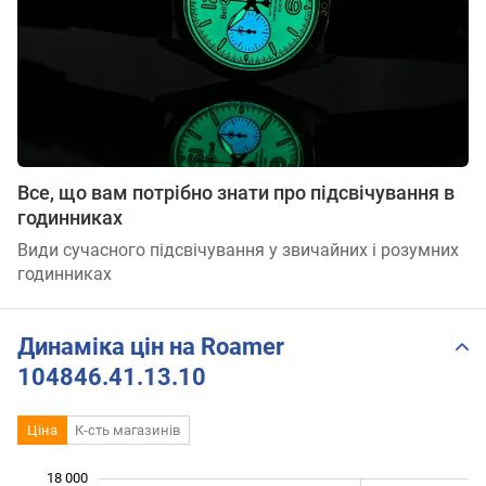
Все, що вам потрібно знати про підсвічування в
годинниках
Види сучасного підсвічування у звичайних і розумних
годинниках
Динаміка цін на Roamer
104846.41.13.10
Ціна
К-сть магазинів
18 000
 000
 000
 000