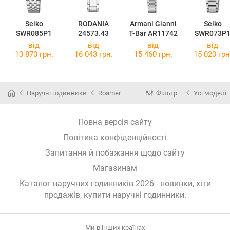
Seiko
RODANIA
Armani Gianni
Seiko
SWR085P1
24573.43
T-Bar AR11742
SWR073P
від
від
від
від
13 870 грн.
16 043 грн.
15 460 грн.
15 020 грн
Наручні годинники
Roamer
Фільтр
Усі моделі
Повна версія сайту
Політика конфіденційності
Запитання й побажання щодо сайту
Магазинам
Каталог наручних годинників 2026 - новинки, хіти
продажів,
купити наручні годинники
.
Ми в інших країнах