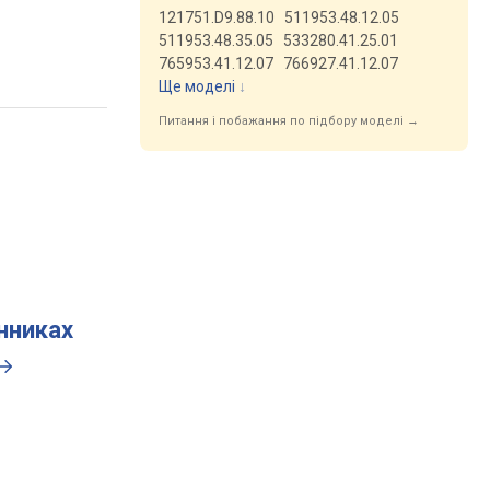
121751.D9.88.10
511953.48.12.05
511953.48.35.05
533280.41.25.01
765953.41.12.07
766927.41.12.07
Ще моделі
↓
Питання і побажання по підбору моделі →
инниках