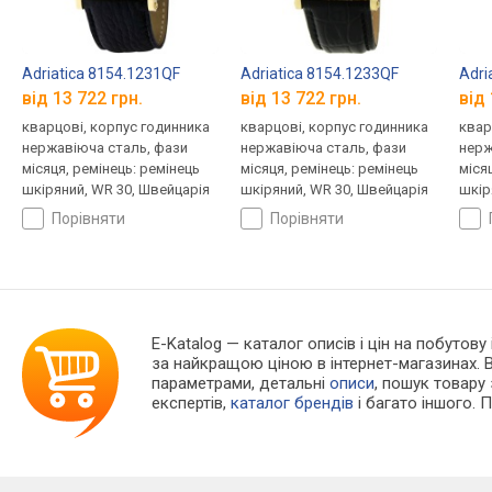
Adriatica 8154.1231QF
Adriatica 8154.1233QF
Adri
від 13 722 грн.
від 13 722 грн.
від 
кварцові, корпус годинника
кварцові, корпус годинника
квар
нержавіюча сталь, фази
нержавіюча сталь, фази
нерж
місяця, ремінець: ремінець
місяця, ремінець: ремінець
міся
шкіряний, WR 30, Швейцарія
шкіряний, WR 30, Швейцарія
шкір
порівняти
порівняти
E-Katalog
— каталог описів і цін на побутову
за найкращою ціною в інтернет-магазинах. 
параметрами, детальні
описи
, пошук товару
експертів,
каталог брендів
і багато іншого. 