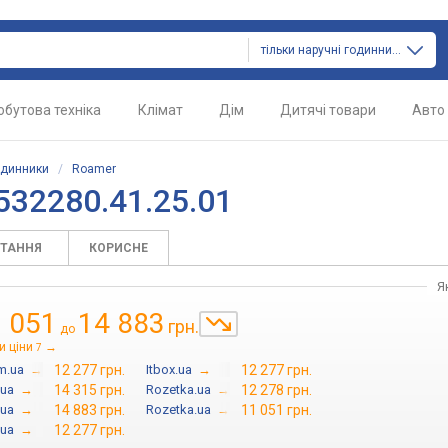
тільки наручні годинники
обутова техніка
Клімат
Дім
Дитячі товари
Авто
одинники
/
Roamer
532280.41.25.01
ИТАННЯ
КОРИСНЕ
Я
 051
14 883
грн.
до
и ціни
→
7
m.ua
→
12 277 грн.
Itbox.ua
→
12 277 грн.
.ua
→
14 315 грн.
Rozetka.ua
→
12 278 грн.
.ua
→
14 883 грн.
Rozetka.ua
→
11 051 грн.
.ua
→
12 277 грн.