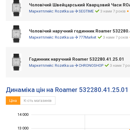
Чоловічий Швейцарський Кварцовий Часи RO
Маркетплейс:
Rozetka.ua
SEGTIME
З нами 7 років
Чоловічий наручний годинник Roamer 532280.
Маркетплейс:
Rozetka.ua
777Market
З нами 7 років
Годинник наручний Roamer 532280.41.25.01
Маркетплейс:
Rozetka.ua
CHRONOSHOP
З нами 7 ро
Динаміка цін на Roamer 532280.41.25.01
Ціна
К-сть магазинів
14 000
15 000
7 000
8 000
13 000