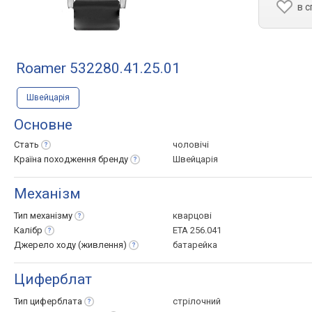
в 
Roamer 532280.41.25.01
Швейцарія
Основне
Стать
чоловічі
Країна походження
бренду
Швейцарія
Механізм
Тип
механізму
кварцові
Калібр
ЕТА 256.041
Джерело ходу
(живлення)
батарейка
Циферблат
Тип
циферблата
стрілочний