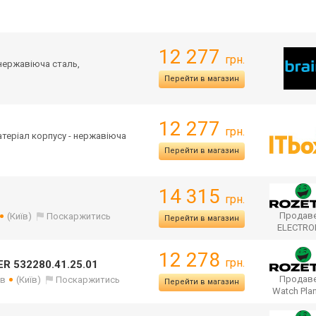
12 277
грн.
 нержавіюча сталь,
Перейти в магазин
12 277
грн.
Матеріал корпусу - нержавіюча
Перейти в магазин
14 315
грн.
Продаве
(Київ)
Поскаржитись
Перейти в магазин
ELECTR
12 278
грн.
R 532280.41.25.01
Продаве
ів
(Київ)
Поскаржитись
Перейти в магазин
Watch Pla