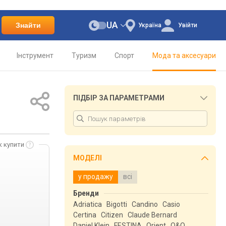
UA
Знайти
Україна
Увійти
Інструмент
Туризм
Спорт
Мода та аксесуари
ПІДБІР ЗА ПАРАМЕТРАМИ
к купити
МОДЕЛІ
у продажу
всі
Бренди
Adriatica
Bigotti
Candino
Casio
Certina
Citizen
Claude Bernard
Daniel Klein
FESTINA
Orient
Q&Q