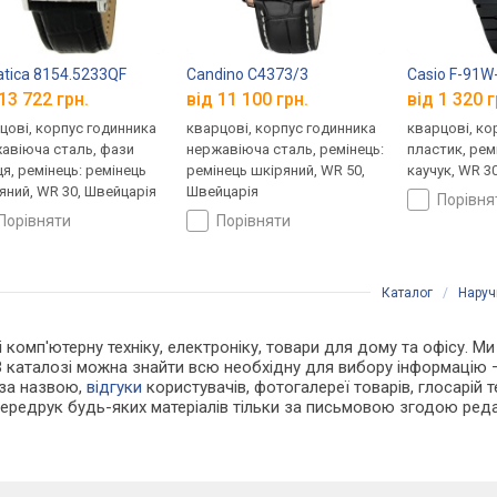
atica 8154.5233QF
Candino C4373/3
Casio F-91W
13 722 грн.
від 11 100 грн.
від 1 320 г
цові, корпус годинника
кварцові, корпус годинника
кварцові, ко
авіюча сталь, фази
нержавіюча сталь, ремінець:
пластик, рем
ця, ремінець: ремінець
ремінець шкіряний, WR 50,
каучук, WR 30
яний, WR 30, Швейцарія
Швейцарія
порівн
порівняти
порівняти
Каталог
/
Наруч
 і комп'ютерну техніку, електроніку, товари для дому та офісу. М
В каталозі можна знайти всю необхідну для вибору інформацію
 за назвою,
відгуки
користувачів, фотогалереї товарів, глосарій те
Передрук будь-яких матеріалів тільки за письмовою згодою реда