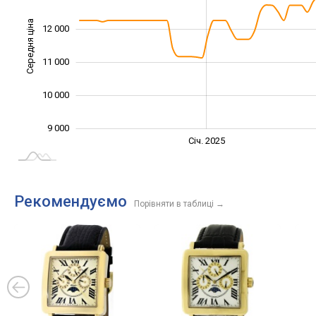
Середня ціна
12 000
10 000
11 000
10 000
9 000
Січ. 2027
Лип.
Січ. 2025
L
Рекомендуємо
Порівняти в таблиці
→