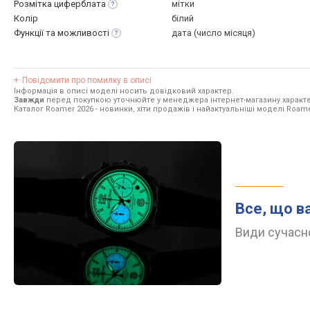
Розмітка
циферблата
мітки
Колір
білий
Функції та
можливості
дата (число місяця)
Повідомити про помилку в описі
Інформація в описі моделі носить довідковий характер.
Завжди
перед покупкою уточнюйте у менеджера інтернет-магазину характе
Каталог Roamer 2026
- новинки, хіти продажів і найактуальніші моделі Roame
Все, що в
Види сучасно