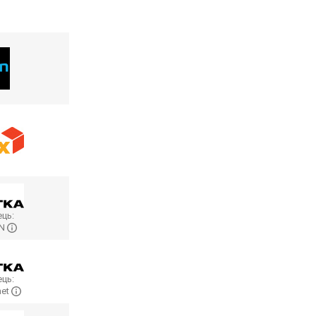
ць:
ON
ць:
net