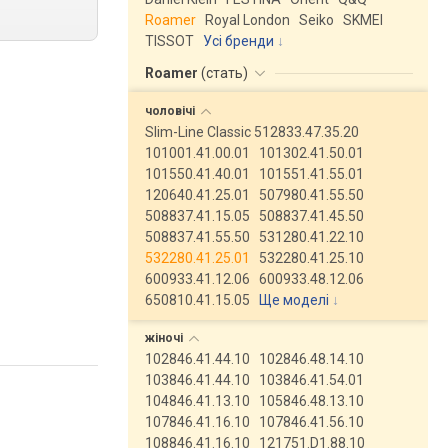
Roamer
Royal London
Seiko
SKMEI
TISSOT
Усі бренди
Roamer
(
стать
)
чоловічі
Slim-Line Classic 512833.47.35.20
101001.41.00.01
101302.41.50.01
101550.41.40.01
101551.41.55.01
120640.41.25.01
507980.41.55.50
508837.41.15.05
508837.41.45.50
508837.41.55.50
531280.41.22.10
532280.41.25.01
532280.41.25.10
600933.41.12.06
600933.48.12.06
650810.41.15.05
Ще моделі
↓
жіночі
102846.41.44.10
102846.48.14.10
103846.41.44.10
103846.41.54.01
104846.41.13.10
105846.48.13.10
107846.41.16.10
107846.41.56.10
108846.41.16.10
121751.D1.88.10