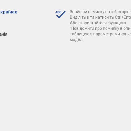
 країнах
Знайшли помилку на цій сторінц
Виділіть її та натисніть Ctrl+Ente
Або скористайтеся функцією
"Повідомити про помилку в опис
анія
таблицею з параметрами конк
моделі.