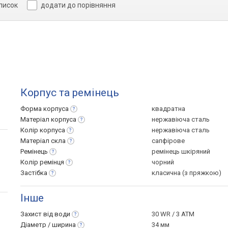
список
додати до порівняння
Корпус та ремінець
Форма
корпуса
квадратна
Матеріал
корпуса
нержавіюча сталь
Колір
корпуса
нержавіюча сталь
Матеріал
скла
сапфірове
Ремінець
ремінець шкіряний
Колір
ремінця
чорний
Застібка
класична (з пряжкою)
Інше
Захист від
води
30 WR / 3 ATM
Діаметр /
ширина
34 мм