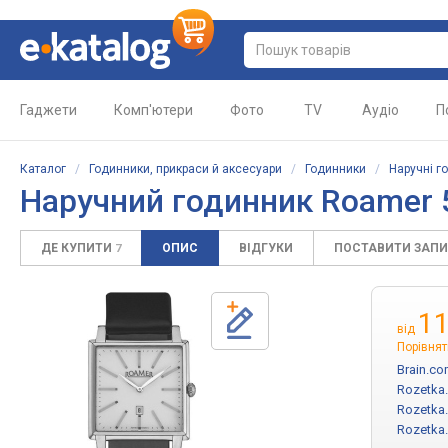
Гаджети
Комп'ютери
Фото
TV
Аудіо
П
Каталог
/
Годинники, прикраси й аксесуари
/
Годинники
/
Наручні г
Наручний годинник Roamer 
ДЕ КУПИТИ
ОПИС
ВІДГУКИ
ПОСТАВИТИ ЗАП
7
11
від
Порівнят
Brain.co
Rozetka
Rozetka
Rozetka