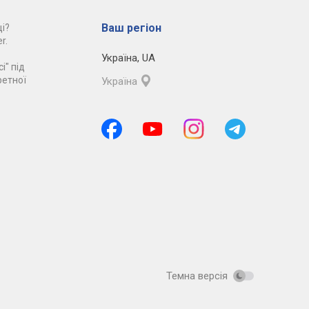
Ваш регіон
і?
r.
Україна
,
UA
і" під
ретної
Україна
Темна версія