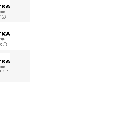
ць:
E
ць:
et
ць:
SHOP