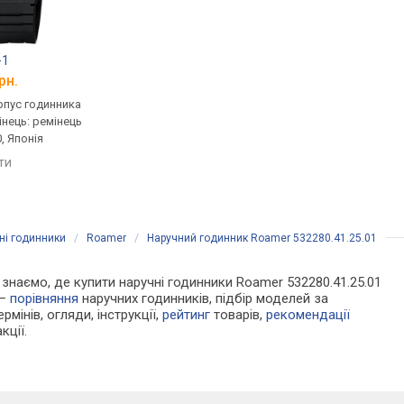
-1
Casio MTP-V001L-7B
Casio AE-1200WHD-
рн.
від 1 120 грн.
від 2 340 грн.
рпус годинника
кварцові, корпус годинника
кварцові, корпус го
інець: ремінець
нержавіюча сталь, ремінець:
пластик, світовий ча
, Японія
ремінець шкіряний, WR 30,
ремінець: браслет ст
Японія
100, Японія
яти
порівняти
порівняти
ні годинники
/
Roamer
/
Наручний годинник Roamer 532280.41.25.01
и знаємо, де купити наручні годинники Roamer 532280.41.25.01
 —
порівняння
наручних годинників, підбір моделей за
рмінів, огляди, інструкції,
рейтинг
товарів,
рекомендації
кції.