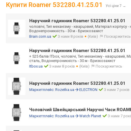
Купити Roamer 532280.41.25.01
Усі ціни 7
→
Наручний годинник Roamer 532280.41.25.01
чоловічі, Тип механізму - кварцовий, Матеріал корпусу -
Водонепроникність - 30 м - Бризкозахист
Brain.com.ua
З нами 8 років
(Київ)
Поскаржитись
Наручний годинник Roamer 532280.41.25.01
+ 525 балів ITbox, чоловічі, Тип механізму - кварцовий, 
сталь, Водонепроникність - 30 м - Бризкозахист
Itbox.ua
З нами 8 років
(Київ)
Поскаржитись
Наручний годинник Roamer 532280.41.25.01
Маркетплейс:
Rozetka.ua
ELECTRON
З нами 7 років
Чоловічий Швейцарський Наручні Часи ROAME
Маркетплейс:
Rozetka.ua
Watch Planet
З нами 7 рок