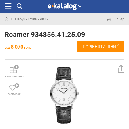
Наручні годинники
Фільтр
Шукали
раніше
Roamer 934856.41.25.09
2
8 070
ПОРІВНЯТИ ЦІНИ
від
грн.
в порівняння
в список