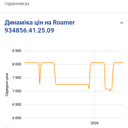
годинниках
Динаміка цін на Roamer
934856.41.25.09
8 500
 000
 500
 000
8 000
Середня ціна
7 500
6 000
7 000
6 500
6 000
2024
2025
2028
2026
L