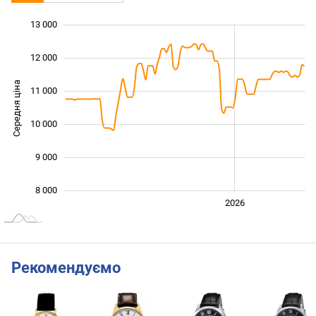
13 000
 000
 000
 000
12 000
Середня ціна
11 000
10 000
10 000
9 000
8 000
2024
2025
2028
2026
L
Рекомендуємо