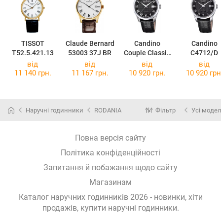
TISSOT
Claude Bernard
Candino
Candino
T52.5.421.13
53003 37J BR
Couple Classic
C4712/D
C4710/D
від
від
від
від
11 140 грн.
11 167 грн.
10 920 грн.
10 920 грн
Наручні годинники
RODANIA
Фільтр
Усі модел
Повна версія сайту
Політика конфіденційності
Запитання й побажання щодо сайту
Магазинам
Каталог наручних годинників 2026 - новинки, хіти
продажів,
купити наручні годинники
.