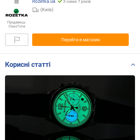
Rozetka.ua
З нами 7 років
(Київ)
Продавець:
ClassTime
Перейти в магазин
Корисні статті