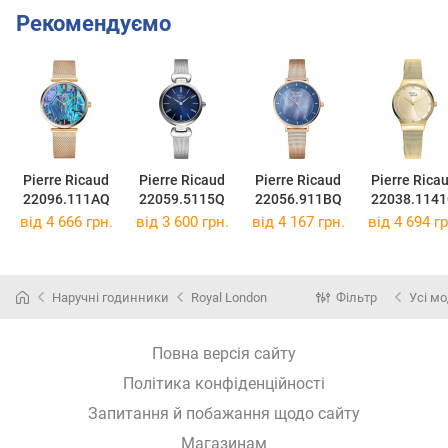
Рекомендуємо
Pierre Ricaud
Pierre Ricaud
Pierre Ricaud
Pierre Rica
22096.111AQ
22059.5115Q
22056.911BQ
22038.114
від 4 666 грн.
від 3 600 грн.
від 4 167 грн.
від 4 694 гр
Наручні годинники
Royal London
Фільтр
Усі мо
Повна версія сайту
Політика конфіденційності
Запитання й побажання щодо сайту
Магазинам