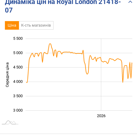
Динаміка цін на Royal London 21418-
07
Ціна
К-сть магазинів
5 500
 000
 500
 000
 500
5 000
Середня ціна
4 500
3 000
4 000
3 500
3 000
2024
2025
2028
2026
L