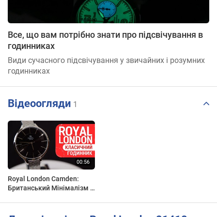
Все, що вам потрібно знати про підсвічування в
годинниках
Види сучасного підсвічування у звичайних і розумних
годинниках
Відеоогляди
1
Royal London Camden:
Британський Мінімалізм у
Чорному та Сталі! | 21418-
07 | Короткий огляд DEKA