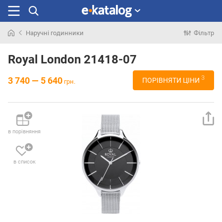
Наручні годинники
Фільтр
Шукали
раніше
Royal London 21418-07
3
3 740 — 5 640
ПОРІВНЯТИ ЦІНИ
грн.
в порівняння
в список