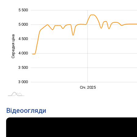
5 500
2 000
2 500
6 000
6 500
5 000
Середня ціна
4 500
3 000
4 000
3 500
3 000
Січ. 2027
Лип.
Січ. 2025
L
Відеоогляди