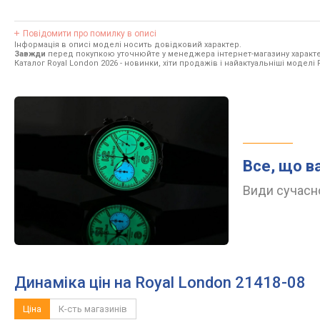
Повідомити про помилку в описі
Інформація в описі моделі носить довідковий характер.
Завжди
перед покупкою уточнюйте у менеджера інтернет-магазину характе
Каталог Royal London 2026
- новинки, хіти продажів і найактуальніші моделі 
Все, що в
Види сучасно
Динаміка цін на Royal London 21418-08
Ціна
К-сть магазинів