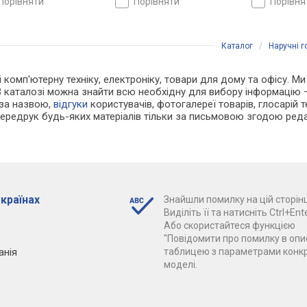
порівняти
порівняти
порівн
Каталог
/
Наручні 
 і комп'ютерну техніку, електроніку, товари для дому та офісу. 
В каталозі можна знайти всю необхідну для вибору інформацію
 за назвою,
відгуки
користувачів, фотогалереї товарів, глосарій те
Передрук будь-яких матеріалів тільки за письмовою згодою реда
 країнах
Знайшли помилку на цій сторінц
Виділіть її та натисніть Ctrl+Ente
Або скористайтеся функцією
"Повідомити про помилку в опис
анія
таблицею з параметрами конк
моделі.