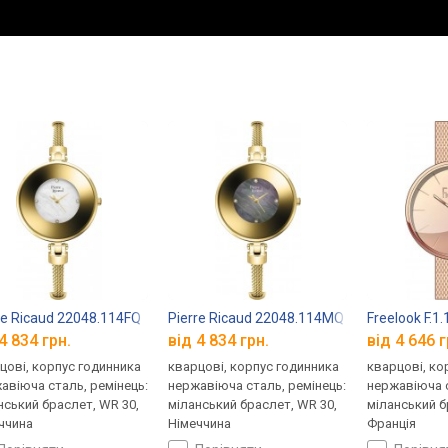
re Ricaud 22048.114FQ
Pierre Ricaud 22048.114MQ
Freelook F.1
4 834 грн.
від 4 834 грн.
від 4 646 г
цові, корпус годинника
кварцові, корпус годинника
кварцові, ко
авіюча сталь, ремінець:
нержавіюча сталь, ремінець:
нержавіюча с
нський браслет, WR 30,
міланський браслет, WR 30,
міланський б
ччина
Німеччина
Франція