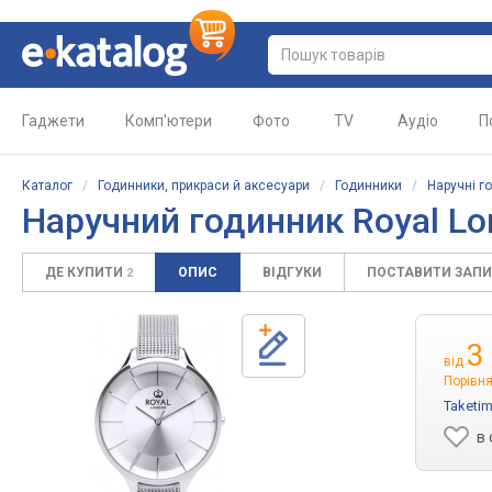
Гаджети
Комп'ютери
Фото
TV
Аудіо
П
Каталог
/
Годинники, прикраси й аксесуари
/
Годинники
/
Наручні г
Наручний годинник Royal Lo
ДЕ КУПИТИ
ОПИС
ВІДГУКИ
ПОСТАВИТИ ЗАП
2
3
від
Порівня
Taketi
в