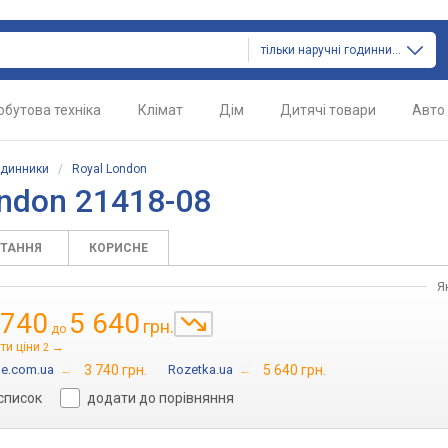
тільки наручні годинники
обутова техніка
Клімат
Дім
Дитячі товари
Авто
одинники
/
Royal London
ndon 21418-08
ИТАННЯ
КОРИСНЕ
Я
 740
5 640
грн.
до
ти ціни
→
2
me.com.ua
→
3 740 грн.
Rozetka.ua
→
5 640 грн.
 список
додати до порівняння