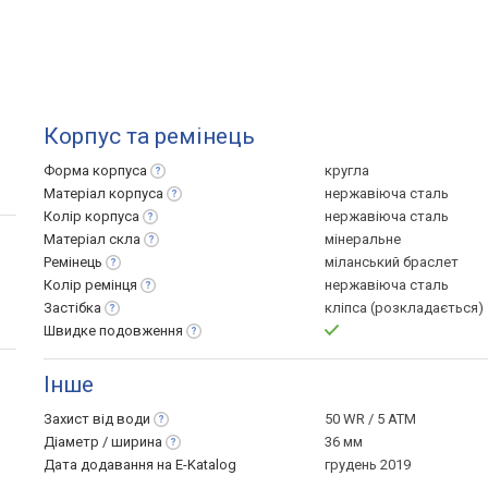
Корпус та ремінець
Форма
корпуса
кругла
Матеріал
корпуса
нержавіюча сталь
Колір
корпуса
нержавіюча сталь
Матеріал
скла
мінеральне
Ремінець
міланський браслет
Колір
ремінця
нержавіюча сталь
Застібка
кліпса (розкладається)
Швидке
подовження
Інше
Захист від
води
50 WR / 5 ATM
Діаметр /
ширина
36 мм
Дата додавання на E-Katalog
грудень 2019