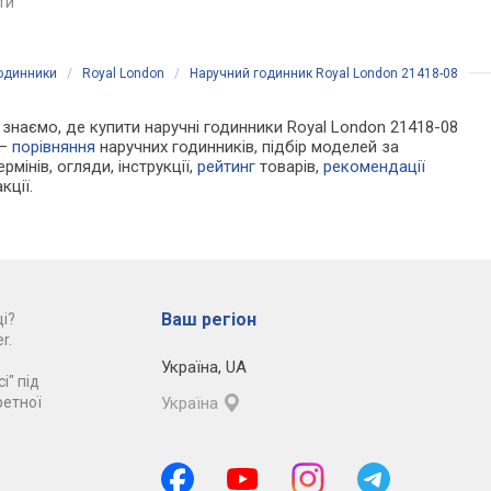
яти
порівняти
порівняти
годинники
/
Royal London
/
Наручний годинник Royal London 21418-08
Ми знаємо, де купити наручні годинники Royal London 21418-08
 —
порівняння
наручних годинників, підбір моделей за
рмінів, огляди, інструкції,
рейтинг
товарів,
рекомендації
кції.
Ваш регіон
і?
r.
Україна
,
UA
і" під
ретної
Україна