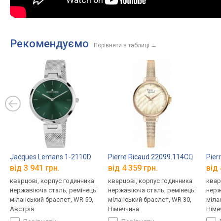
Рекомендуємо
Порівняти в таблиці
→
Jacques Lemans 1-2110D
Pierre Ricaud 22099.114CQ
Pier
від 3 941 грн.
від 4 359 грн.
від 
кварцові, корпус годинника
кварцові, корпус годинника
квар
нержавіюча сталь, ремінець:
нержавіюча сталь, ремінець:
нерж
міланський браслет, WR 50,
міланський браслет, WR 30,
міла
Австрія
Німеччина
Німе