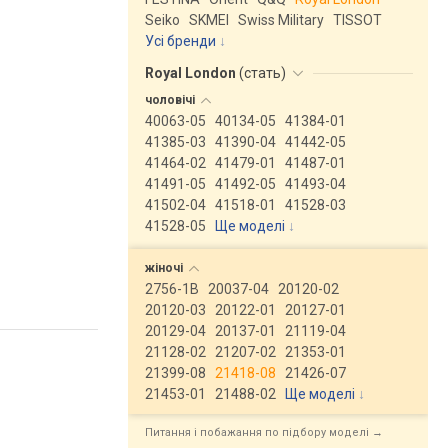
Seiko
SKMEI
Swiss Military
TISSOT
Усі бренди
Royal London
(
стать
)
чоловічі
40063-05
40134-05
41384-01
41385-03
41390-04
41442-05
41464-02
41479-01
41487-01
41491-05
41492-05
41493-04
41502-04
41518-01
41528-03
41528-05
Ще моделі
↓
жіночі
2756-1B
20037-04
20120-02
20120-03
20122-01
20127-01
20129-04
20137-01
21119-04
21128-02
21207-02
21353-01
21399-08
21418-08
21426-07
21453-01
21488-02
Ще моделі
↓
Питання і побажання по підбору моделі →