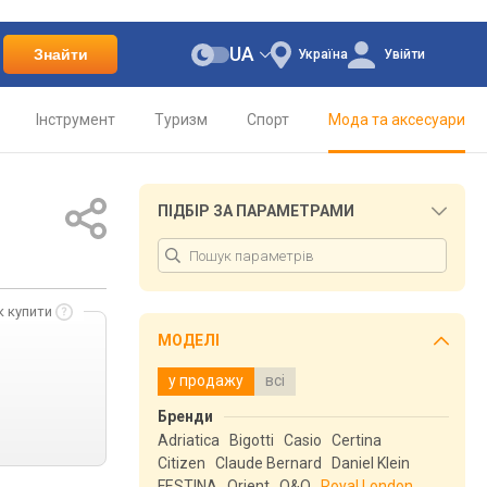
UA
Знайти
Україна
Увійти
Інструмент
Туризм
Спорт
Мода та аксесуари
ПІДБІР ЗА ПАРАМЕТРАМИ
к купити
МОДЕЛІ
у продажу
всі
Бренди
Adriatica
Bigotti
Casio
Certina
Citizen
Claude Bernard
Daniel Klein
FESTINA
Orient
Q&Q
Royal London