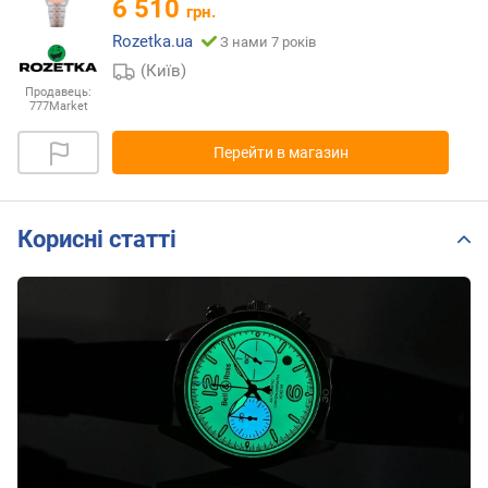
6 510
грн.
Rozetka.ua
З нами 7 років
(Київ)
Продавець:
777Market
Перейти в магазин
Корисні статті