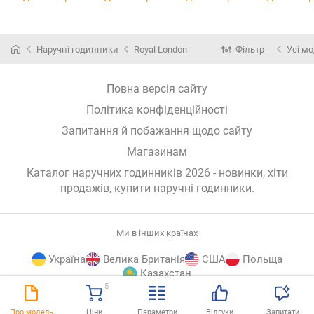
Наручні годинники
Royal London
Фільтр
Усі мо
Повна версія сайту
Політика конфіденційності
Запитання й побажання щодо сайту
Магазинам
Каталог наручних годинників 2026 - новинки, хіти
продажів,
купити наручні годинники
.
Ми в інших країнах
Україна
Велика Британія
США
Польща
Казахстан
5
E-
© E-Katalog, 2026
ВГОРУ
Про модель
Ціни
Параметри
Відгуки
Запитати