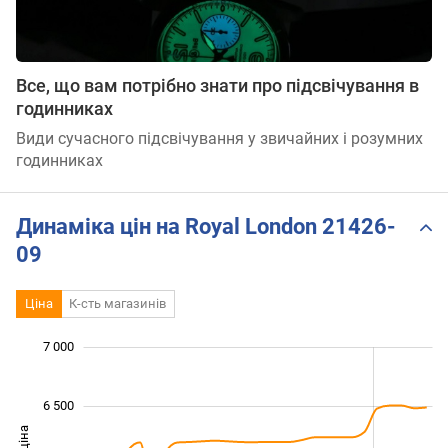
Все, що вам потрібно знати про підсвічування в
годинниках
Види сучасного підсвічування у звичайних і розумних
годинниках
Динаміка цін на Royal London 21426-
09
Ціна
К-сть магазинів
 800
 200
 400
 500
 500
 000
7 000
6 500