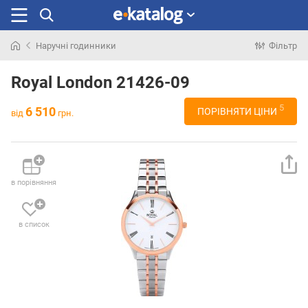
Наручні годинники
Фільтр
Шукали
раніше
Royal London 21426-09
5
6 510
ПОРІВНЯТИ ЦІНИ
від
грн.
в порівняння
в список