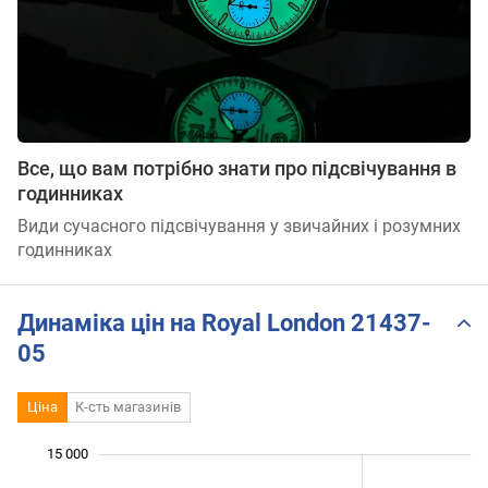
Все, що вам потрібно знати про підсвічування в
годинниках
Види сучасного підсвічування у звичайних і розумних
годинниках
Динаміка цін на Royal London 21437-
05
Ціна
К-сть магазинів
 000
 000
 000
 000
 000
 000
15 000