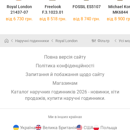
Royal London
Freelook
FOSSIL ES5107
Michael Ko
21437-07
F.3.1023.01
MK6844
від 6 730 грн.
від 8 518 грн.
від 8 740 грн.
від 8 900 гр
Наручні годинники
Royal London
Фільтр
Усі мо
Повна версія сайту
Політика конфіденційності
Запитання й побажання щодо сайту
Магазинам
Каталог наручних годинників 2026 - новинки, хіти
продажів,
купити наручні годинники
.
Ми в інших країнах
Україна
Велика Британія
США
Польща