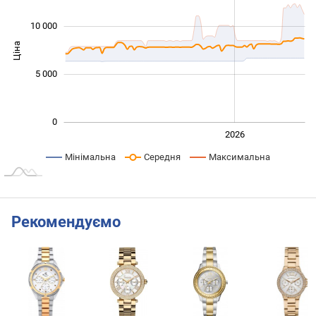
10 000
Ціна
10 000
5 000
0
2024
2025
2028
2026
L
Мінімальна
Середня
Максимальна
Рекомендуємо