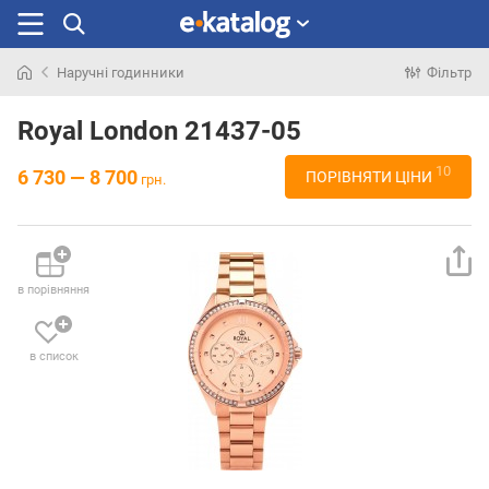
Наручні годинники
Фільтр
Шукали
раніше
Royal London 21437-05
10
6 730 — 8 700
ПОРІВНЯТИ ЦІНИ
грн.
в порівняння
в список