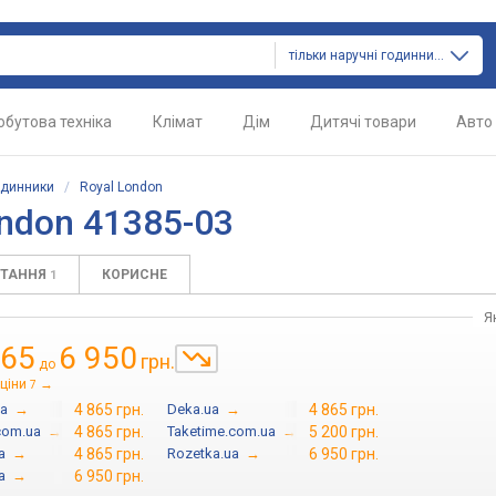
тільки наручні годинники
обутова техніка
Клімат
Дім
Дитячі товари
Авто
одинники
/
Royal London
ndon 41385-03
ИТАННЯ
КОРИСНЕ
1
Я
865
6 950
грн.
до
ціни
→
7
ua
→
4 865 грн.
Deka.ua
→
4 865 грн.
com.ua
→
4 865 грн.
Taketime.com.ua
→
5 200 грн.
a
→
4 865 грн.
Rozetka.ua
→
6 950 грн.
a
→
6 950 грн.