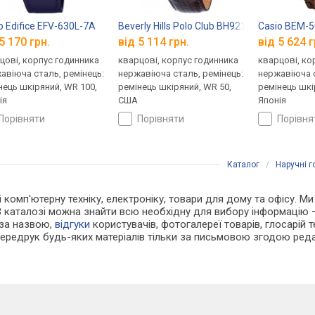
o Edifice EFV-630L-7A
Beverly Hills Polo Club BH9210-05
Casio BEM-
5 170 грн.
від 5 114 грн.
від 5 624 г
цові, корпус годинника
кварцові, корпус годинника
кварцові, ко
авіюча сталь, ремінець:
нержавіюча сталь, ремінець:
нержавіюча с
нець шкіряний, WR 100,
ремінець шкіряний, WR 50,
ремінець шкі
ія
США
Японія
порівняти
порівняти
порівн
Каталог
/
Наручні 
 і комп'ютерну техніку, електроніку, товари для дому та офісу. 
В каталозі можна знайти всю необхідну для вибору інформацію
 за назвою,
відгуки
користувачів, фотогалереї товарів, глосарій те
Передрук будь-яких матеріалів тільки за письмовою згодою реда