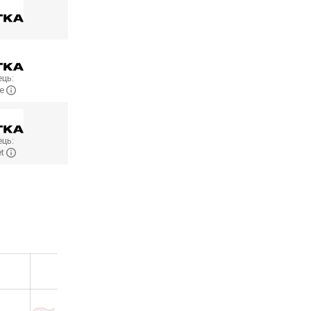
ць:
me
ць:
et