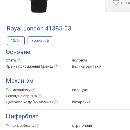
в сп
Royal London 41385-03
12/24
хронограф
Основне
Стать
чоловічі
Країна походження
бренду
Велика Британія
Механізм
Тип
механізму
кварцові
Секундна
стрілка
+
Джерело ходу
(живлення)
батарейка
Циферблат
Тип
циферблата
стрілочний