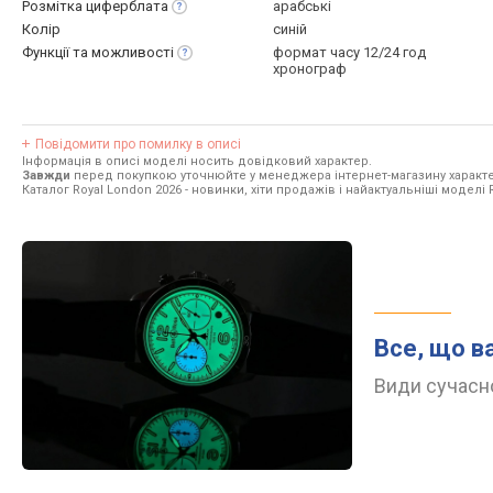
Розмітка
циферблата
арабські
Колір
синій
Функції та
можливості
формат часу 12/24 год
хронограф
Повідомити про помилку в описі
Інформація в описі моделі носить довідковий характер.
Завжди
перед покупкою уточнюйте у менеджера інтернет-магазину характе
Каталог Royal London 2026
- новинки, хіти продажів і найактуальніші моделі 
Все, що в
Види сучасно