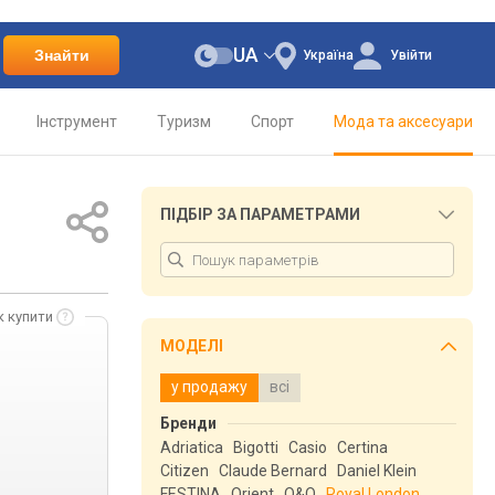
UA
Знайти
Україна
Увійти
Інструмент
Туризм
Спорт
Мода та аксесуари
ПІДБІР ЗА ПАРАМЕТРАМИ
к купити
МОДЕЛІ
у продажу
всі
Бренди
Adriatica
Bigotti
Casio
Certina
Citizen
Claude Bernard
Daniel Klein
FESTINA
Orient
Q&Q
Royal London