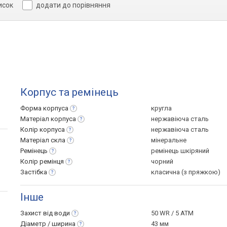
исок
додати до порівняння
Корпус та ремінець
Форма
корпуса
кругла
Матеріал
корпуса
нержавіюча сталь
Колір
корпуса
нержавіюча сталь
Матеріал
скла
мінеральне
Ремінець
ремінець шкіряний
Колір
ремінця
чорний
Застібка
класична (з пряжкою)
Інше
Захист від
води
50 WR / 5 ATM
Діаметр /
ширина
43 мм