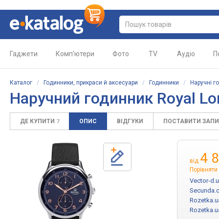
Гаджети
Комп'ютери
Фото
TV
Аудіо
П
Каталог
/
Годинники, прикраси й аксесуари
/
Годинники
/
Наручні г
Наручний годинник Royal Lo
ДЕ КУПИТИ
ОПИС
ВІДГУКИ
ПОСТАВИТИ ЗАП
7
4 
від
Порівняти 
Vector-d.
Secunda.
Rozetka.u
Rozetka.u