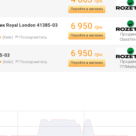
грн.
Перейти в магазин
6 950
к Royal London 41385-03
грн.
Продаве
Перейти в магазин
(Київ)
Поскаржитись
ClassTi
6 950
грн.
85-03
Продаве
(Київ)
Поскаржитись
Перейти в магазин
777Mark