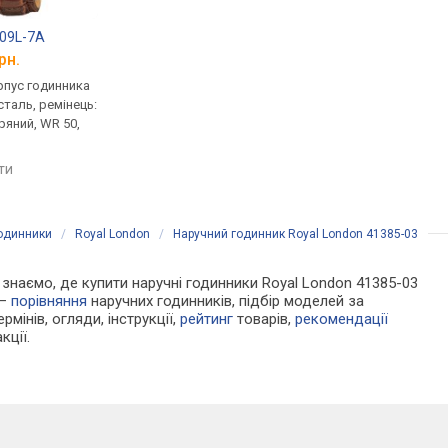
509L-7A
Royal London 41454-01
Royal London 41456
рн.
від 4 865 грн.
від 5 420 грн.
рпус годинника
кварцові, корпус годинника
кварцові, корпус го
таль, ремінець:
нержавіюча сталь, ремінець:
нержавіюча сталь, р
ряний, WR 50,
ремінець шкіряний, WR 50,
ремінець шкіряний, W
Велика Британія
Велика Британія
яти
порівняти
порівняти
годинники
/
Royal London
/
Наручний годинник Royal London 41385-03
Ми знаємо, де купити наручні годинники Royal London 41385-03
 —
порівняння
наручних годинників, підбір моделей за
рмінів, огляди, інструкції,
рейтинг
товарів,
рекомендації
кції.