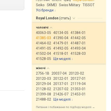
Seiko
SKMEI
Swiss Military
TISSOT
Усі бренди
Royal London
(
стать
)
чоловічі
40063-05
40134-05
41384-01
41385-03
41390-04
41442-05
41464-02
41479-01
41487-01
41491-05
41492-05
41493-04
41502-04
41518-01
41528-03
41528-05
Ще моделі
↓
жіночі
2756-1B
20037-04
20120-02
20120-03
20122-01
20127-01
20129-04
20137-01
21119-04
21128-02
21207-02
21353-01
21399-08
21426-07
21453-01
21488-02
Ще моделі
↓
Питання і побажання по підбору моделі →