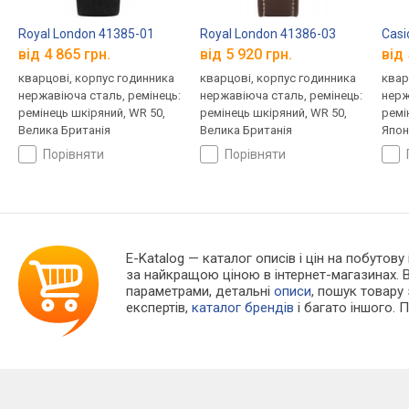
Royal London 41385-01
Royal London 41386-03
Casi
від 4 865 грн.
від 5 920 грн.
від 
кварцові, корпус годинника
кварцові, корпус годинника
квар
нержавіюча сталь, ремінець:
нержавіюча сталь, ремінець:
нерж
ремінець шкіряний, WR 50,
ремінець шкіряний, WR 50,
ремі
Велика Британія
Велика Британія
Япон
порівняти
порівняти
E-Katalog
— каталог описів і цін на побутову
за найкращою ціною в інтернет-магазинах. 
параметрами, детальні
описи
, пошук товару
експертів,
каталог брендів
і багато іншого. 