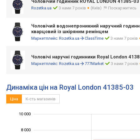
Чоловічий годинник ROYAL LONDON 41385-03
Rozetka.ua
З нами 7 років
(Київ)
Поскаржитись
Чоловічий водонепроникний наручний годинни
кварцовий із шкіряним ремінцем
Маркетплейс:
Rozetka.ua
ClassTime
З нами 7 років
Чоловічі наручні годинники Royal London 413
Маркетплейс:
Rozetka.ua
777Market
З нами 7 років
Динаміка цін на Royal London 41385-03
Ціна
К-сть магазинів
10 000
12 000
-2 000
1 000
3 000
5 000
7 000
0
8 000