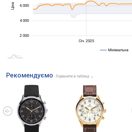
Ціна
6 000
10 000
4 000
2 000
Січ. 2027
Лип.
Січ. 2025
L
Мінімальна
Рекомендуємо
Порівняти в таблиці
→