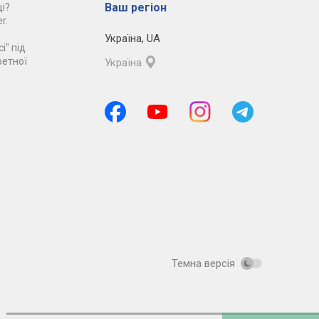
Ваш регіон
і?
r.
Україна
,
UA
і" під
ретної
Україна
Темна версія