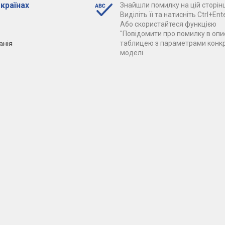
 країнах
Знайшли помилку на цій сторінц
Виділіть її та натисніть Ctrl+Ente
Або скористайтеся функцією
"Повідомити про помилку в опис
анія
таблицею з параметрами конк
моделі.