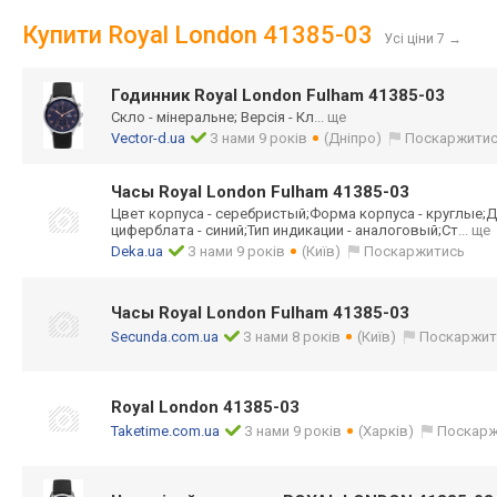
Купити Royal London 41385-03
Усі ціни 7
→
Годинник Royal London Fulham 41385-03
Скло - мінеральне; Версія - Кл
... ще
Vector-d.ua
З нами 9 років
(Дніпро)
Поскаржити
Часы Royal London Fulham 41385-03
Цвет корпуса - серебристый;Фор
ма корпуса - круглые;Д
циферблата - синий;Тип индикации - аналоговый;Ст
... ще
Deka.ua
З нами 9 років
(Київ)
Поскаржитись
Часы Royal London Fulham 41385-03
Secunda.com.ua
З нами 8 років
(Київ)
Поскаржит
Royal London 41385-03
Taketime.com.ua
З нами 9 років
(Харків)
Поскарж