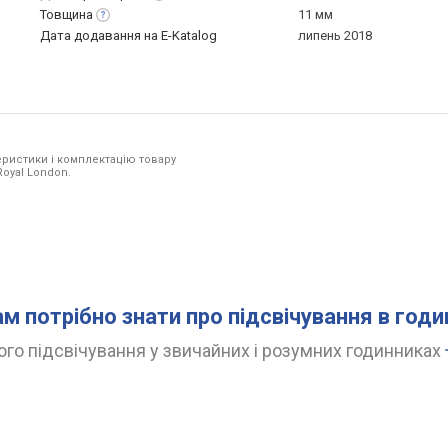
Товщина
11 мм
Дата додавання на E-Katalog
липень 2018
ристики і комплектацію товару
Royal London.
ам потрібно знати про підсвічування в год
го підсвічування у звичайних і розумних годинниках