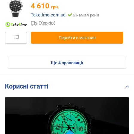
4 610
грн.
Taketime.com.ua
З нами 9 років
(Харків)
Перейти в магазин
ще
4
пропозиції
Корисні статті