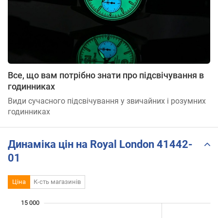
Все, що вам потрібно знати про підсвічування в
годинниках
Види сучасного підсвічування у звичайних і розумних
годинниках
Динаміка цін на Royal London 41442-
01
Ціна
К-сть магазинів
 000
 000
 000
 000
 000
 000
15 000