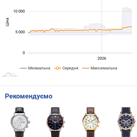
10 000
Ціна
10 000
5 000
0
2024
2025
2028
2026
L
Мінімальна
Середня
Максимальна
Рекомендуємо