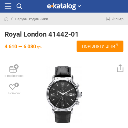
Наручні годинники
Фільтр
Шукали
раніше
Royal London 41442-01
9
4 610 — 6 080
ПОРІВНЯТИ ЦІНИ
грн.
в порівняння
в список