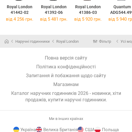
Royal London
Royal London
Royal London
Quantum
41442-02
41392-06
41386-03
ADG544.49
від 4 256 грн.
від 5 481 грн.
від 5 920 грн.
від 5 940 гр
Наручні годинники
Royal London
Фільтр
Усі мо
Повна версія сайту
Політика конфіденційності
Запитання й побажання щодо сайту
Магазинам
Каталог наручних годинників 2026 - новинки, хіти
продажів,
купити наручні годинники
.
Ми в інших країнах
Україна
Велика Британія
США
Польща