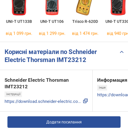
UNI-T UT133B
UNI-T UT106
Trisco R-620D
UNI-T UT33
від 1 099 грн.
від 1 299 грн.
від 1 474 грн.
від 940 грн
Корисні матеріали по Schneider
Electric Thorsman IMT23212
Schneider Electric Thorsman
Информация 
IMT23212
інше
інструкції
https://download.schneider-electric.com/files?p_enDocType=U...
Додати посилання