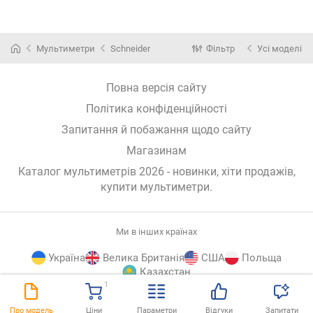
Мультиметри
Schneider
Фільтр
Усі моделі
Повна версія сайту
Політика конфіденційності
Запитання й побажання щодо сайту
Магазинам
Каталог мультиметрів 2026 - новинки, хіти продажів,
купити мультиметри
.
Ми в інших країнах
Україна
Велика Британія
США
Польща
Казахстан
1
E-
© E-Katalog, 2026
ВГОРУ
Про модель
Ціни
Параметри
Відгуки
Запитати