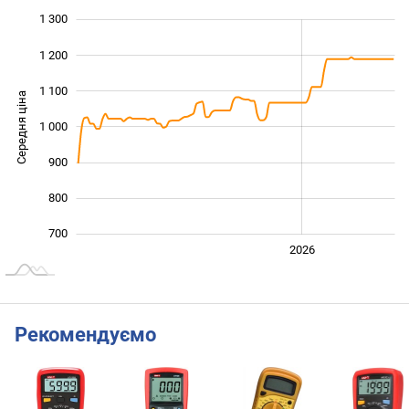
1 300
 400
500
600
1 200
1 100
Середня ціна
1 000
1 000
900
800
700
2024
2025
2028
2026
L
Рекомендуємо