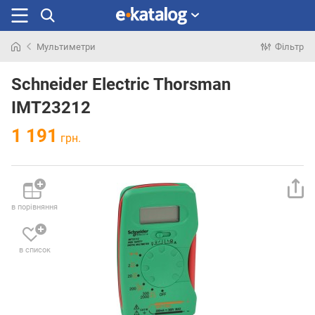
Мультиметри
Фільтр
Шукали
раніше
Schneider Electric Thorsman
IMT23212
1 191
грн.
в порівняння
в список