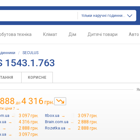
тільки наручні годинники
обутова техніка
Клімат
Дім
Дитячі товари
Авто
одинники
/
SECULUS
 1543.1.763
ИТАННЯ
КОРИСНЕ
Я
 888
4 316
грн.
до
ти ціни
→
7
om.ua
→
3 097 грн.
Itbox.ua
→
3 097 грн.
a.ua
→
4 316 грн.
Brain.com.ua
→
2 888 грн.
a
→
2 888 грн.
Rozetka.ua
→
2 888 грн.
a.ua
→
3 097 грн.