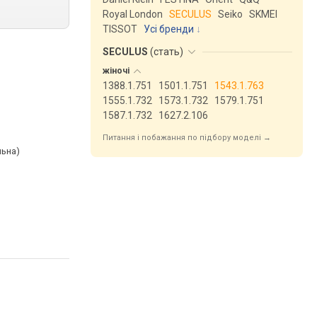
Royal London
SECULUS
Seiko
SKMEI
TISSOT
Усі бренди
SECULUS
(
стать
)
жіночі
1388.1.751
1501.1.751
1543.1.763
1555.1.732
1573.1.732
1579.1.751
1587.1.732
1627.2.106
Питання і побажання по підбору моделі →
льна)