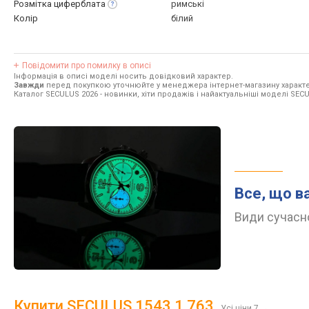
Розмітка
циферблата
римські
Колір
білий
Повідомити про помилку в описі
Інформація в описі моделі носить довідковий характер.
Завжди
перед покупкою уточнюйте у менеджера інтернет-магазину характе
Каталог SECULUS 2026
- новинки, хіти продажів і найактуальніші моделі SEC
Все, що в
Види сучасно
Купити SECULUS 1543.1.763
Усі ціни 7
→