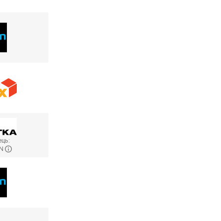
ць:
ON