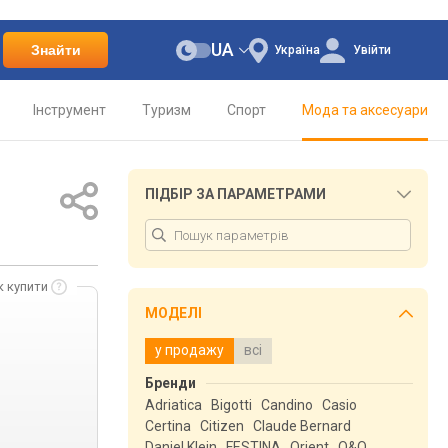
UA
Знайти
Україна
Увійти
Інструмент
Туризм
Спорт
Мода та аксесуари
ПІДБІР ЗА ПАРАМЕТРАМИ
к купити
МОДЕЛІ
у продажу
всі
Бренди
Adriatica
Bigotti
Candino
Casio
Certina
Citizen
Claude Bernard
Daniel Klein
FESTINA
Orient
Q&Q