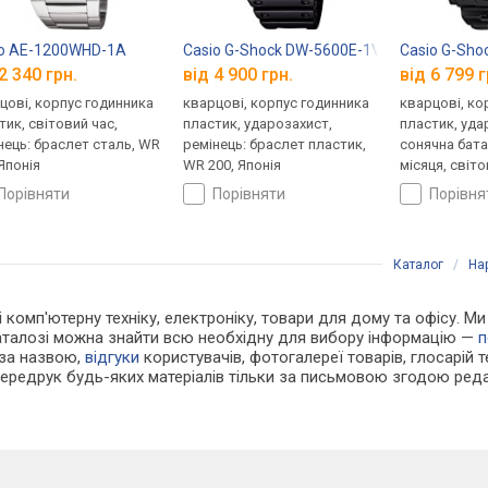
io AE-1200WHD-1A
Casio G-Shock DW-5600E-1V
Casio G-Sho
2 340 грн.
від 4 900 грн.
від 6 799 г
цові, корпус годинника
кварцові, корпус годинника
кварцові, ко
тик, світовий час,
пластик, ударозахист,
пластик, уда
нець: браслет сталь, WR
ремінець: браслет пластик,
сонячна бата
 Японія
WR 200, Японія
місяця, світо
ремінець: ре
порівняти
порівняти
порівн
WR 200, Япон
Каталог
/
На
 і комп'ютерну техніку, електроніку, товари для дому та офісу. 
каталозі можна знайти всю необхідну для вибору інформацію —
п
 за назвою,
відгуки
користувачів, фотогалереї товарів, глосарій те
Передрук будь-яких матеріалів тільки за письмовою згодою реда