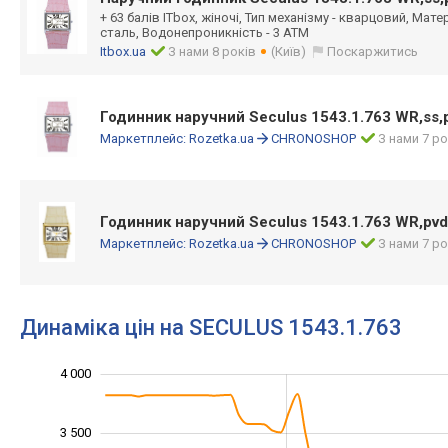
+ 63 балів ITbox, жіночі, Тип механізму - кварцовий, Мат
сталь, Водонепроникність - 3 АТМ
Itbox.ua
З нами 8 років
(Київ)
Поскаржитись
Годинник наручний Seculus 1543.1.763 WR,ss,
Маркетплейс:
Rozetka.ua
CHRONOSHOP
З нами 7 ро
Годинник наручний Seculus 1543.1.763 WR,pvd,
Маркетплейс:
Rozetka.ua
CHRONOSHOP
З нами 7 ро
Динаміка цін на SECULUS 1543.1.763
2 200
2 400
2 600
2 800
4 500
1 500
1 000
4 000
3 500