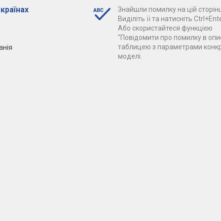
 країнах
Знайшли помилку на цій сторінц
Виділіть її та натисніть Ctrl+Ente
Або скористайтеся функцією
"Повідомити про помилку в опис
анія
таблицею з параметрами конк
моделі.