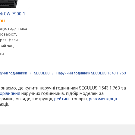
ck GW-7900-1
Casio A-168WA-1
Casio A-158WA-1
рн.
від 1 914 грн.
від 1 715 грн.
рпус годинника
кварцові, корпус годинника
кварцові, корпус го
розахист,
пластик, ремінець: браслет
нержавіюча сталь, р
рея, фази
сталь, WR 30, Японія
браслет сталь, WR 30
вий час,
Японія
порівняти
мінець каучук,
яти
порівняти
ія
ручні годинники
/
SECULUS
/
Наручний годинник SECULUS 1543.1.763
Ми знаємо, де купити наручні годинники SECULUS 1543.1.763 за
орівняння
наручних годинників, підбір моделей за
рмінів, огляди, інструкції,
рейтинг
товарів,
рекомендації
кції.