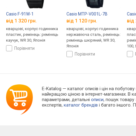
Casio F-91W-1
Casio MTP-V001L-7B
Cas
від 1 320 грн.
від 1 120 грн.
від 
кварцові, корпус годинника
кварцові, корпус годинника
квар
пластик, ремінець: ремінець
нержавіюча сталь, ремінець:
плас
каучук, WR 30, Японія
ремінець шкіряний, WR 30,
ремі
Японія
100,
порівняти
порівняти
E-Katalog
— каталог описів і цін на побутову
найкращою ціною в інтернет-магазинах. В 
параметрами, детальні
описи
, пошук товару
експертів,
каталог брендів
і багато іншого. 