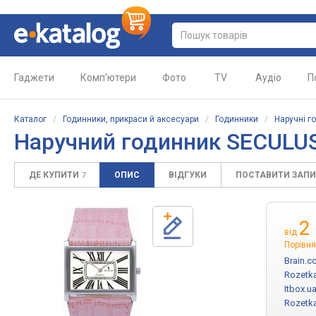
Гаджети
Комп'ютери
Фото
TV
Аудіо
П
Каталог
/
Годинники, прикраси й аксесуари
/
Годинники
/
Наручні г
Наручний годинник SECULUS
ДЕ КУПИТИ
ОПИС
ВІДГУКИ
ПОСТАВИТИ ЗАП
7
2
від
Порівня
Brain.c
Rozetk
Itbox.u
Rozetk