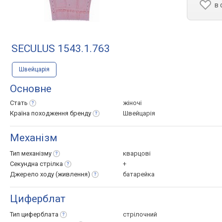
в 
SECULUS 1543.1.763
Швейцарія
Основне
Стать
жіночі
Країна походження
бренду
Швейцарія
Механізм
Тип
механізму
кварцові
Секундна
стрілка
+
Джерело ходу
(живлення)
батарейка
Циферблат
Тип
циферблата
стрілочний