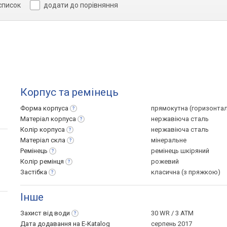
список
додати до порівняння
Корпус та ремінець
Форма
корпуса
прямокутна (горизонта
Матеріал
корпуса
нержавіюча сталь
Колір
корпуса
нержавіюча сталь
Матеріал
скла
мінеральне
Ремінець
ремінець шкіряний
Колір
ремінця
рожевий
Застібка
класична (з пряжкою)
Інше
Захист від
води
30 WR / 3 ATM
Дата додавання на E-Katalog
серпень 2017