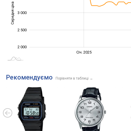
Середня ціна
3 000
2 400
2 500
2 000
Січ. 2027
Лип.
Січ. 2025
L
Рекомендуємо
Порівняти в таблиці
→