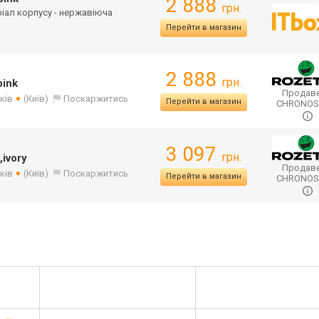
2 888
грн.
еріал корпусу - нержавіюча
Перейти в магазин
2 888
грн.
pink
Продаве
ків
(Київ)
Поскаржитись
Перейти в магазин
CHRONO
3 097
грн.
ivory
Продаве
ків
(Київ)
Поскаржитись
Перейти в магазин
CHRONO