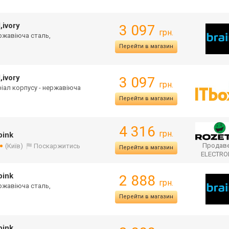
ivory
3 097
грн.
ержавіюча сталь,
Перейти в магазин
ivory
3 097
грн.
еріал корпусу - нержавіюча
Перейти в магазин
4 316
грн.
pink
Продаве
(Київ)
Поскаржитись
Перейти в магазин
ELECTR
pink
2 888
грн.
ержавіюча сталь,
Перейти в магазин
pink