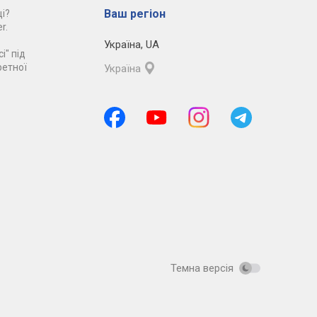
Ваш регіон
і?
r.
Україна
,
UA
і" під
ретної
Україна
Темна версія