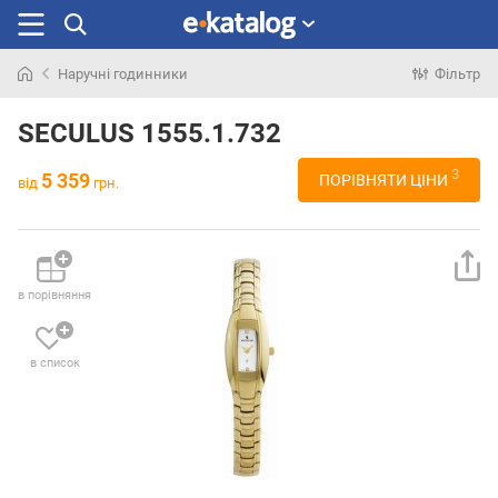
Наручні годинники
Фільтр
Шукали
раніше
SECULUS 1555.1.732
3
5 359
ПОРІВНЯТИ ЦІНИ
від
грн.
в порівняння
в список