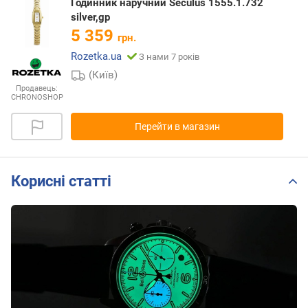
Годинник наручний Seculus 1555.1.732
silver,gp
5 359
грн.
Rozetka.ua
З нами 7 років
(Київ)
Продавець:
CHRONOSHOP
Перейти в магазин
Корисні статті