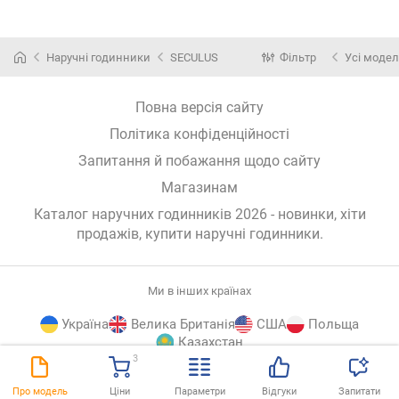
Наручні годинники
SECULUS
Фільтр
Усі модел
Повна версія сайту
Політика конфіденційності
Запитання й побажання щодо сайту
Магазинам
Каталог наручних годинників 2026 - новинки, хіти
продажів,
купити наручні годинники
.
Ми в інших країнах
Україна
Велика Британія
США
Польща
Казахстан
3
E-
© E-Katalog, 2026
ВГОРУ
Про модель
Ціни
Параметри
Відгуки
Запитати