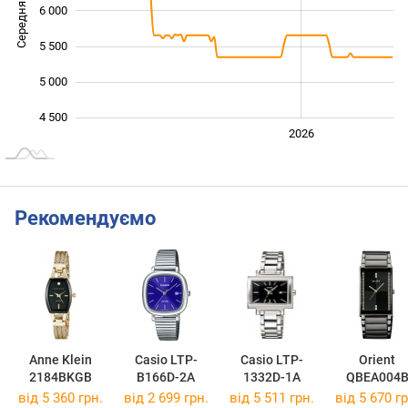
Середня ціна
6 000
4 000
5 500
5 000
4 500
2024
2025
2028
2026
L
Рекомендуємо
Anne Klein
Casio LTP-
Casio LTP-
Orient
2184BKGB
B166D-2A
1332D-1A
QBEA004
від 5 360 грн.
від 2 699 грн.
від 5 511 грн.
від 5 670 гр