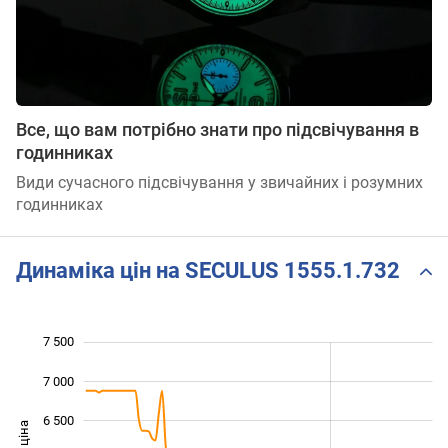
Все, що вам потрібно знати про підсвічування в
годинниках
Види сучасного підсвічування у звичайних і розумних
годинниках
Динаміка цін на SECULUS 1555.1.732
7 500
 000
 500
 000
 000
7 000
6 500