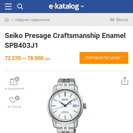
Наручні годинники
Фільтр
Шукали
раніше
Seiko Presage Craftsmanship Enamel
SPB403J1
4
72 270 — 78 000
ПОРІВНЯТИ ЦІНИ
грн.
в порівняння
в список