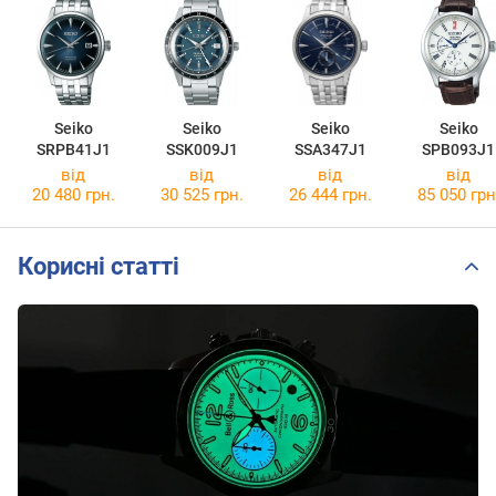
Seiko
Seiko
Seiko
Seiko
SRPB41J1
SSK009J1
SSA347J1
SPB093J1
від
від
від
від
20 480 грн.
30 525 грн.
26 444 грн.
85 050 грн
Корисні статті