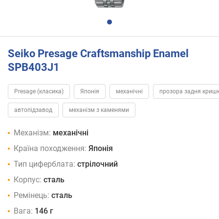
Seiko Presage Craftsmanship Enamel
SPB403J1
Presage (класика)
Японія
механічні
прозора задня криш
автопідзавод
механізм з каменями
Механізм:
механічні
Країна походження:
Японія
Тип циферблата:
стрілочний
Корпус:
сталь
Ремінець:
сталь
Вага:
146 г