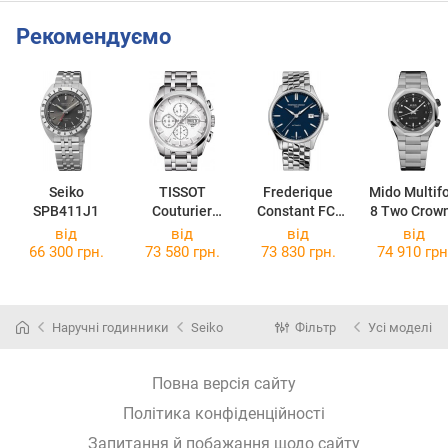
Рекомендуємо
Seiko
TISSOT
Frederique
Mido Multifo
SPB411J1
Couturier
Constant FC-
8 Two Crow
Automatic
303NN5B6B
M047.507.11
від
від
від
від
Chronograph
51.00
66 300 грн.
73 580 грн.
73 830 грн.
74 910 грн
T035.614.11.0
31.00
Наручні годинники
Seiko
Фільтр
Усі моделі
Повна версія сайту
Політика конфіденційності
Запитання й побажання щодо сайту