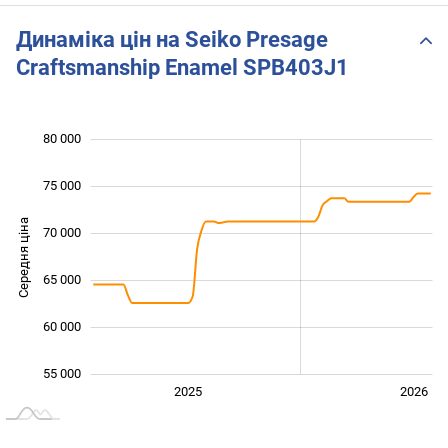
SPB403J1 від THEWATCH
Динаміка цін на Seiko Presage
Craftsmanship Enamel SPB403J1
80 000
 000
 000
 000
75 000
Середня ціна
70 000
55 000
65 000
60 000
55 000
2027
2025
2026
L