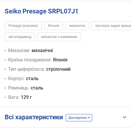
Seiko Presage SRPL07J1
Presage (класика)
Японія
механічні
прозора задня криш
автопідзавод
механізм з каменями
Механізм:
механічні
Країна походження:
Японія
Тип циферблата:
стрілочний
Корпус:
сталь
Ремінець:
сталь
Вага:
129 г
Всі характеристики
Докладніше