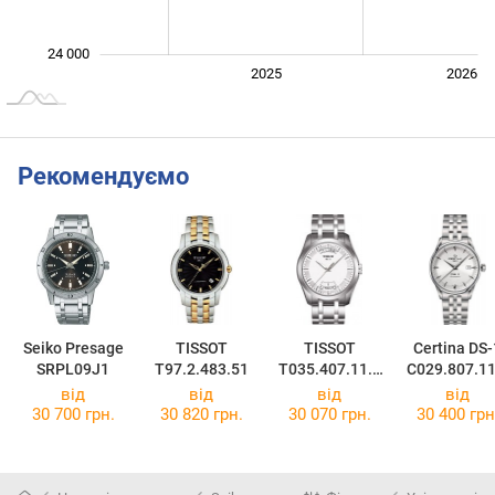
24 000
2024
2027
2025
2026
L
Рекомендуємо
Seiko Presage
TISSOT
TISSOT
Certina DS-
SRPL09J1
T97.2.483.51
T035.407.11.0
C029.807.11
31.00
31.00
від
від
від
від
30 700 грн.
30 820 грн.
30 070 грн.
30 400 грн