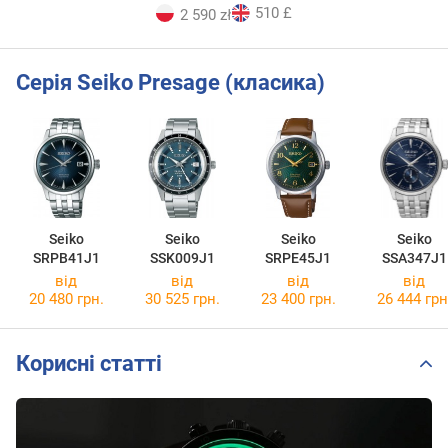
510 £
2 590 zł
Серія Seiko Presage (класика)
Seiko
Seiko
Seiko
Seiko
SRPB41J1
SSK009J1
SRPE45J1
SSA347J1
від
від
від
від
20 480 грн.
30 525 грн.
23 400 грн.
26 444 грн
Корисні статті