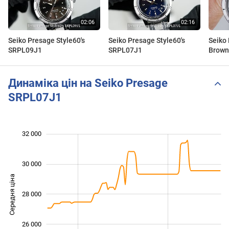
Seiko Presage Style60's
Seiko Presage Style60's
Seiko 
SRPL09J1
SRPL07J1
Brown
Динаміка цін на Seiko Presage
SRPL07J1
32 000
 000
 000
 000
 000
 000
 000
 000
30 000
Середня ціна
28 000
24 000
26 000