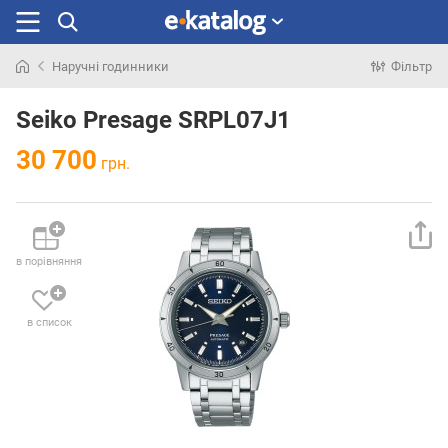
Наручні годинники
Фільтр
Шукали
раніше
Seiko Presage SRPL07J1
30 700
грн.
в порівняння
в список