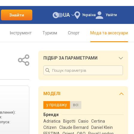
UA
Знайти
Україна
Увійти
Інструмент
Туризм
Спорт
Мода та аксесуари
ПІДБІР ЗА ПАРАМЕТРАМИ
МОДЕЛІ
у продажу
всі
ивлення):
Бренди
я:
Adriatica
Bigotti
Casio
Certina
рпуса:
Citizen
Claude Bernard
Daniel Klein
FESTINA
Orient
Q&Q
Royal London