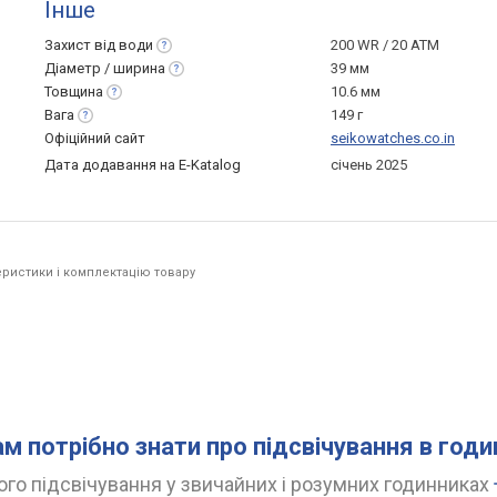
Інше
Захист від
води
200 WR / 20 ATM
Діаметр /
ширина
39 мм
Товщина
10.6 мм
Вага
149 г
Офіційний сайт
seikowatches.co.in
Дата додавання на E-Katalog
січень 2025
ристики і комплектацію товару
ам потрібно знати про підсвічування в год
го підсвічування у звичайних і розумних годинниках