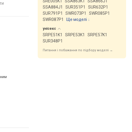
SRE005K1
SSA863K1
SSA866J1
яти
порівняти
порівняти
SSA884J1
SUR351P1
SUR632P1
SUR791P1
SWR073P1
SWR085P1
SWR087P1
Ще моделі
↓
унісекс
SRPE51K1
SRPE53K1
SRPE57K1
SUR348P1
Питання і побажання по підбору моделі →
рним