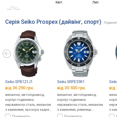
Січ. 2025
Жовт.
Квіт.
Лип.
L
Серія Seiko Prospex (дайвінг, спорт)
Порівнят
Seiko SPB121J1
Seiko SRPE33K1
Seik
від 36 290 грн.
від 30 500 грн.
від 
механічні, автопідзавод,
механічні, автопідзавод,
меха
корпус годинника
корпус годинника
корп
нержавіюча сталь, механізм
нержавіюча сталь, механізм
нерж
з каменями, прозора задня
з каменями, ремінець:
з ка
кришка, компас, ремінець:
браслет сталь, WR 200,
ремі
порівняти
порівняти