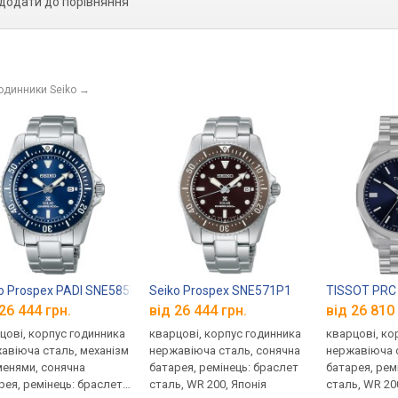
додати до порівняння
годинники Seiko
→
o Prospex PADI SNE585P1
Seiko Prospex SNE571P1
TISSOT PRC 
26 444 грн.
від 26 444 грн.
від 26 810 
цові, корпус годинника
кварцові, корпус годинника
кварцові, ко
авіюча сталь, механізм
нержавіюча сталь, сонячна
нержавіюча 
менями, сонячна
батарея, ремінець: браслет
батарея, рем
рея, ремінець: браслет
сталь, WR 200, Японія
сталь, WR 20