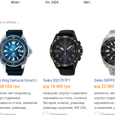
Жовт.
Січ. 2026
Квіт.
и в таблиці
→
o King Samurai Great Blue PADI Edition SRPJ93K1
Seiko SSC707P1
Seiko SRPF
28 050 грн.
від 18 400 грн.
від 23 089 
нічні, автопідзавод,
кварцові, корпус годинника
механічні, а
ус годинника
нержавіюча сталь, сонячна
корпус годи
авіюча сталь, механізм
батарея, компас, ремінець:
нержавіюча с
менями, ремінець:
ремінець шкіряний, WR 200,
з каменями, 
нець каучук, WR 100,
Японія
браслет стал
порівняти
порівняти
порівн