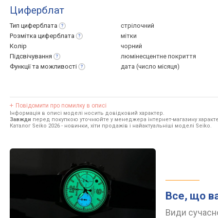
Циферблат
Тип
циферблата
стрілочний
Розмітка
циферблата
мітки
Колір
чорний
Підсвічування
люмінесцентне покриття
Функції та
можливості
дата (число місяця)
Повідомити про помилку в описі
Інформація в описі моделі носить довідковий характер.
Завжди
перед покупкою уточнюйте у менеджера інтернет-магазину характе
Каталог Seiko 2026
- новинки, хіти продажів і найактуальніші моделі Seiko.
Все, що в
Види сучасно