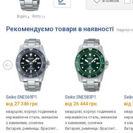
в список
Відео
Фото
4
11
Рекомендуємо товари в наявності
Наручні 
Seiko SNE569P1
Seiko SNE583P1
Seik
від 27 346 грн.
від 26 444 грн.
від 
кварцові, корпус годинника
кварцові, корпус годинника
квар
нержавіюча сталь, механізм
нержавіюча сталь, механізм
нерж
з каменями, сонячна
з каменями, сонячна
з ка
батарея, ремінець: браслет
батарея, ремінець: браслет
бата