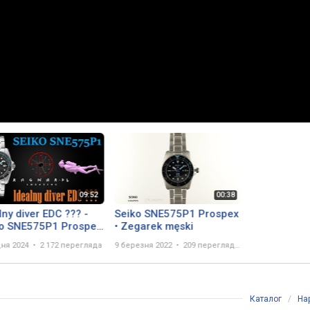
lny diver EDC ??? -
Seiko SNE575P1 Prospex
ko SNE575P1 Prospex
• Zegarek męski
 Compact Solar
дня 2024
2 172 перегляда
9 березня 2022
209 переглядів
a - prezentacja
Каталог
/
На