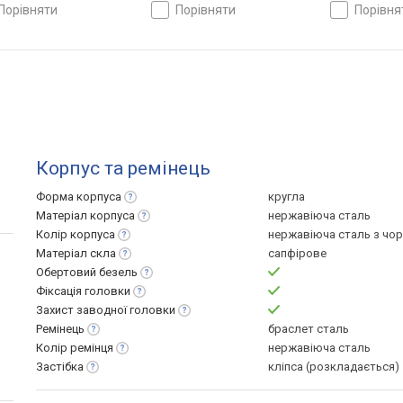
ь, WR 200, Японія
порівняти
порівняти
порівн
Корпус та ремінець
Форма
корпуса
кругла
Матеріал
корпуса
нержавіюча сталь
Колір
корпуса
нержавіюча сталь з чо
Матеріал
скла
сапфірове
Обертовий
безель
Фіксація
головки
Захист заводної
головки
Ремінець
браслет сталь
Колір
ремінця
нержавіюча сталь
Застібка
кліпса (розкладається)