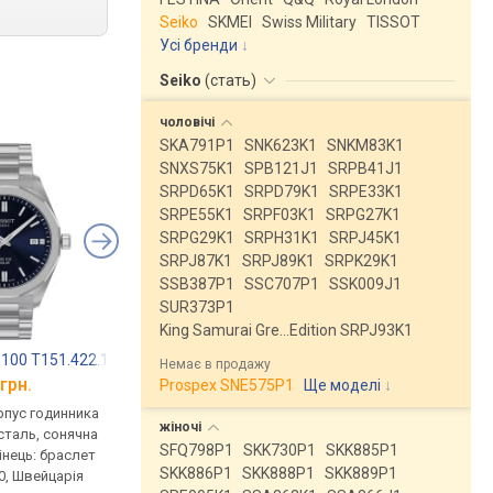
Seiko
SKMEI
Swiss Military
TISSOT
Усі бренди
Seiko
(
стать
)
чоловічі
SKA791P1
SNK623K1
SNKM83K1
SNXS75K1
SPB121J1
SRPB41J1
SRPD65K1
SRPD79K1
SRPE33K1
SRPE55K1
SRPF03K1
SRPG27K1
SRPG29K1
SRPH31K1
SRPJ45K1
SRPJ87K1
SRPJ89K1
SRPK29K1
SSB387P1
SSC707P1
SSK009J1
SUR373P1
King Samurai Gre…Edition SRPJ93K1
100 T151.422.11.041.00
TISSOT PRC 100 T151.422.11.031.00
Seiko SSC427P1
Немає в продажу
грн.
від 26 810 грн.
від 26 450 грн.
Prospex SNE575P1
Ще моделі
↓
рпус годинника
кварцові, корпус годинника
кварцові, корпус го
жіночі
сталь, сонячна
нержавіюча сталь, сонячна
нержавіюча сталь, с
SFQ798P1
SKK730P1
SKK885P1
інець: браслет
батарея, ремінець: браслет
батарея, ремінець: б
SKK886P1
SKK888P1
SKK889P1
0, Швейцарія
сталь, WR 200, Швейцарія
сталь, WR 100, Японі