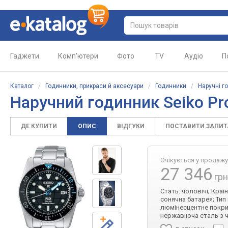
Гаджети
Комп'ютери
Фото
TV
Аудіо
П
Каталог
/
Годинники, прикраси й аксесуари
/
Годинники
/
Наручні г
Наручний годинник Seiko P
ДЕ КУПИТИ
ОПИС
ВІДГУКИ
ПОСТАВИТИ ЗАПИ
Очікується у продажу
27 346
грн
Стать: чоловічі; Краї
сонячна батарея; Тип
люмінесцентне покрит
нержавіюча сталь з 