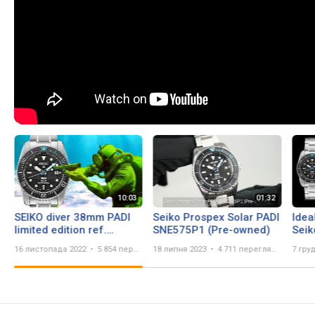
SEIKO diver 38mm PADI
Seiko Prospex Solar PADI
Idea
limited edition ref.
SNE575P1 (Pre-owned)
Sei
SNE575P1
PADI
16 листопада 2022
5 854 перегляда
18 липня 2023
4 711 переглядів
7 гру
Scub