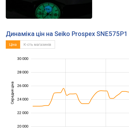
Динаміка цін на Seiko Prospex SNE575P1
Ціна
К-сть магазинів
30 000
16 000
18 000
32 000
28 000
Середня ціна
26 000
20 000
24 000
22 000
20 000