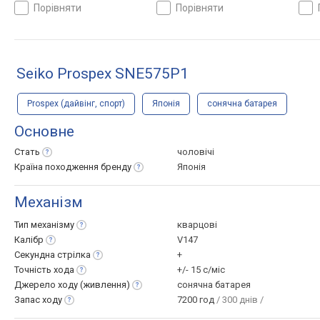
сталь, WR 200, Японія
сталь, WR 200, Японія
стал
порівняти
порівняти
Seiko Prospex SNE575P1
Prospex (дайвінг, спорт)
Японія
сонячна батарея
Основне
Стать
чоловічі
Країна походження
бренду
Японія
Механізм
Тип
механізму
кварцові
Калібр
V147
Секундна
стрілка
+
Точність
хода
+/- 15 с/міс
Джерело ходу
(живлення)
сонячна батарея
Запас
ходу
7200 год
/ 300 днів /