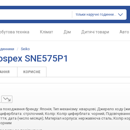
тільки наручні годинники
обутова техніка
Клімат
Дім
Дитячі товари
Авто
одинники
/
Seiko
rospex SNE575P1
ТАННЯ
КОРИСНЕ
.
на походження бренду: Японія; Тип механізму: кварцові; Джерело ходу (ж
 циферблата: стрілочний; Колір: Колір циферблата: чорний; Підсвічуванн
тя; дата (число місяця); Матеріал корпуса: нержавіюча сталь; Колір ко
чорним