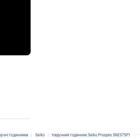
ручні годинники
/
Seiko
/
Наручний годинник Seiko Prospex SNE575P1