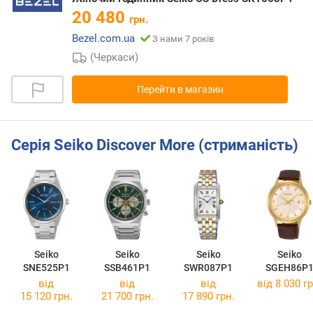
20 480
грн.
Bezel.com.ua
З нами 7 років
(Черкаси)
Перейти в магазин
Серія Seiko Discover More (стриманість)
Seiko
Seiko
Seiko
Seiko
SNE525P1
SSB461P1
SWR087P1
SGEH86P
від
від
від
від 8 030 гр
15 120 грн.
21 700 грн.
17 890 грн.