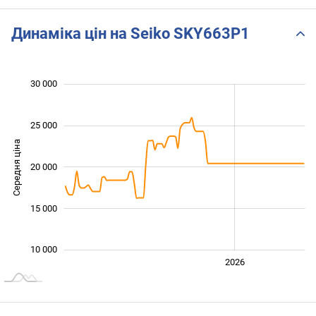
Динаміка цін на Seiko SKY663P1
30 000
 000
 000
0
25 000
Середня ціна
20 000
10 000
15 000
10 000
2024
2025
2028
2026
L