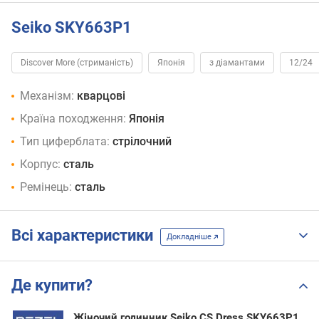
Seiko SKY663P1
Discover More (стриманість)
Японія
з діамантами
12/24
Механізм:
кварцові
Країна походження:
Японія
Тип циферблата:
стрілочний
Корпус:
сталь
Ремінець:
сталь
Всі характеристики
Докладніше
Де купити?
Жіночий годинник Seiko CS Dress SKY663P1