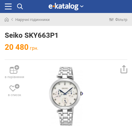
Наручні годинники
Фільтр
Шукали
раніше
Seiko SKY663P1
20 480
грн.
в порівняння
в список