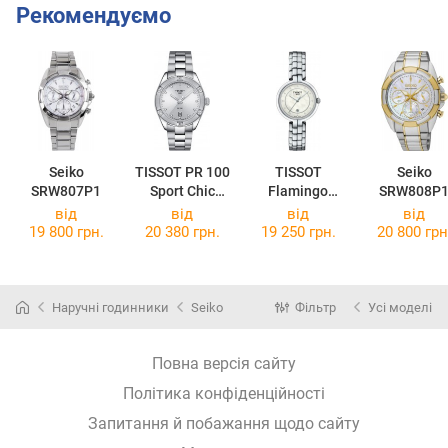
Рекомендуємо
Seiko
TISSOT PR 100
TISSOT
Seiko
SRW807P1
Sport Chic
Flamingo
SRW808P
T101.910.11.0
T094.210.11.1
від
від
від
від
36.00
16.01
19 800 грн.
20 380 грн.
19 250 грн.
20 800 грн
Наручні годинники
Seiko
Фільтр
Усі моделі
Повна версія сайту
Політика конфіденційності
Запитання й побажання щодо сайту