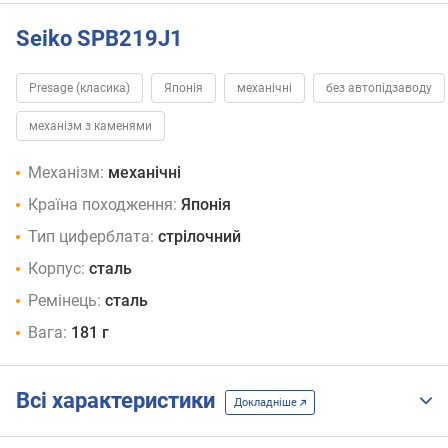
Seiko SPB219J1
Presage (класика)
Японія
механічні
без автопідзаводу
механізм з каменями
Механізм:
механічні
Країна походження:
Японія
Тип циферблата:
стрілочний
Корпус:
сталь
Ремінець:
сталь
Вага:
181 г
Всі характеристики
Докладніше