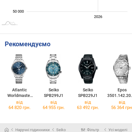
50 000
2024
2025
2028
2026
L
Рекомендуємо
Atlantic
Seiko
Seiko
Epos
Worldmaster
SPB299J1
SPB229J1
3501.142.20
Nightsky
.30
від
від
від
від
Moonphase
64 820 грн.
64 955 грн.
63 492 грн.
56 364 грн
52788.41.51
Наручні годинники
Seiko
Фільтр
Усі моделі