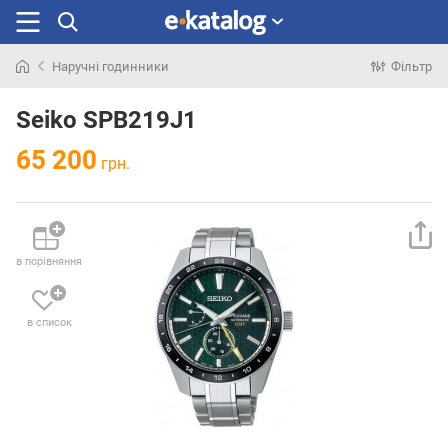
Наручні годинники
Фільтр
Шукали
раніше
Seiko SPB219J1
65 200
грн.
в порівняння
в список