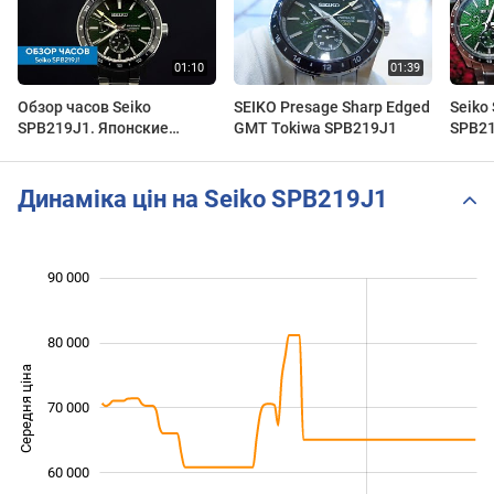
Обзор часов Seiko
SEIKO Presage Sharp Edged
Seiko
SPB219J1. Японские
GMT Tokiwa SPB219J1
SPB2
механические наручные
часы. Alltime
Динаміка цін на Seiko SPB219J1
 000
 000
 000
 000
 000
 000
90 000
80 000
Середня ціна
70 000
50 000
60 000