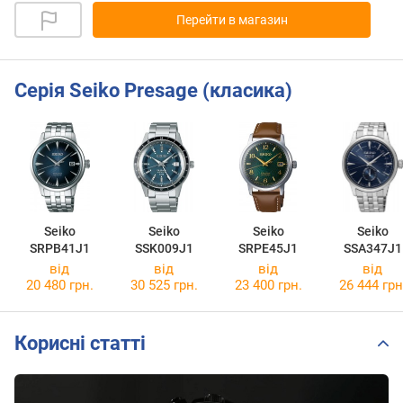
Перейти в магазин
Серія Seiko Presage (класика)
Seiko
Seiko
Seiko
Seiko
SRPB41J1
SSK009J1
SRPE45J1
SSA347J1
від
від
від
від
20 480 грн.
30 525 грн.
23 400 грн.
26 444 грн
Корисні статті