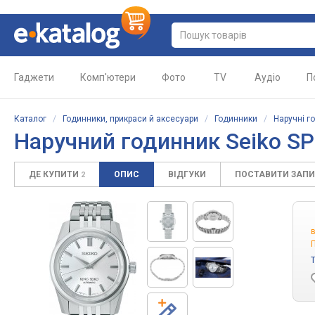
Гаджети
Комп'ютери
Фото
TV
Аудіо
П
Каталог
/
Годинники, прикраси й аксесуари
/
Годинники
/
Наручні г
Наручний годинник Seiko S
ДЕ КУПИТИ
ОПИС
ВІДГУКИ
ПОСТАВИТИ ЗАП
2
П