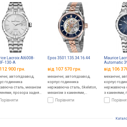
ice Lacroix AI6008-
Epos 3501.135.34.16.44
Maurice Lacr
0F-130-A
Automatic 
SS002-430-
112 900 грн.
від 107 570 грн.
від 106 37
нічні, автопідзавод,
механічні, автопідзавод,
механічні, а
ус годинника
корпус годинника
корпус годи
авіюча сталь, механізм
нержавіюча сталь, Skeleton,
нержавіюча с
менями, прозора задня
механізм з каменями,
з каменями, 
ка, ремінець: браслет
прозора задня кришка,
кришка, ремі
порівняти
порівняти
порівн
ь, WR 200, Швейцарія
ремінець: браслет сталь, WR
сталь, WR 20
100, Швейцарія
Катало