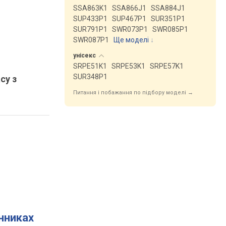
SSA863K1
SSA866J1
SSA884J1
SUP433P1
SUP467P1
SUR351P1
SUR791P1
SWR073P1
SWR085P1
SWR087P1
Ще моделі
↓
унісекс
SRPE51K1
SRPE53K1
SRPE57K1
SUR348P1
су з
Питання і побажання по підбору моделі →
инниках