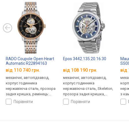
RADO Coupole Open Heart
Epos 3442.135.20.16.30
Maur
Automatic R22894163
SS0
від 110 740 грн.
від 108 190 грн.
від 
механічні, автопідзавод,
механічні, автопідзавод,
меха
корпус годинника
корпус годинника
корп
нержавіюча сталь, прозора
нержавіюча сталь, Skeleton,
нерж
задня кришка, ремінець:
прозора задня кришка,
з ка
браслет сталь, WR 50,
ремінець: браслет сталь, WR
криш
порівняти
порівняти
Швейцарія
100, Швейцарія
стал