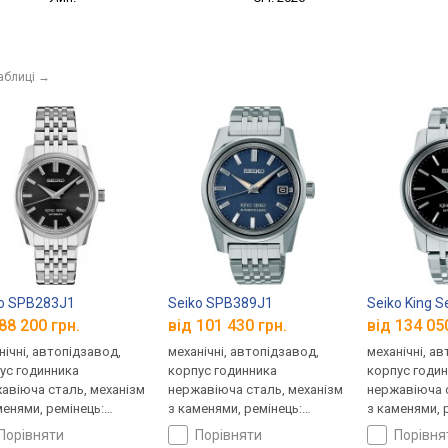
аблиці
→
o SPB283J1
Seiko SPB389J1
Seiko King 
88 200 грн.
від 101 430 грн.
від 134 05
нічні, автопідзавод,
механічні, автопідзавод,
механічні, а
ус годинника
корпус годинника
корпус годи
авіюча сталь, механізм
нержавіюча сталь, механізм
нержавіюча с
менями, ремінець:
з каменями, ремінець:
з каменями, 
лет сталь, WR 100,
браслет сталь, WR 200,
браслет стал
порівняти
порівняти
порівн
ія
Японія
Японія