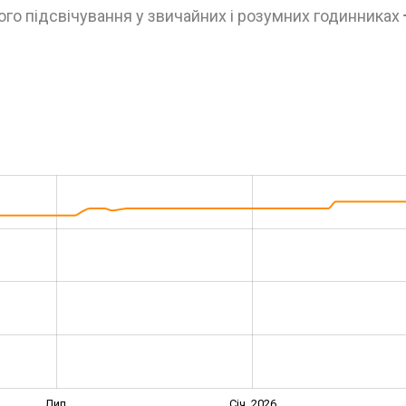
го підсвічування у звичайних і розумних годинниках
Лип.
Січ. 2026