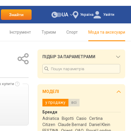
UA
Знайти
Україна
Увійти
Інструмент
Туризм
Спорт
Мода та аксесуари
ПІДБІР ЗА ПАРАМЕТРАМИ
к купити
МОДЕЛІ
у продажу
всі
Бренди
Adriatica
Bigotti
Casio
Certina
Citizen
Claude Bernard
Daniel Klein
FESTINA
Orient
Q&Q
Royal London