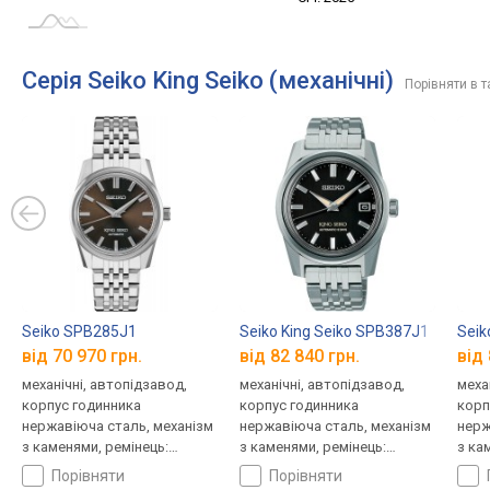
Серія Seiko King Seiko (механічні)
Порівняти в т
Seiko SPB285J1
Seiko King Seiko SPB387J1
Seik
від 70 970 грн.
від 82 840 грн.
від 
механічні, автопідзавод,
механічні, автопідзавод,
меха
корпус годинника
корпус годинника
корп
нержавіюча сталь, механізм
нержавіюча сталь, механізм
нерж
з каменями, ремінець:
з каменями, ремінець:
з ка
браслет сталь, WR 100,
браслет сталь, WR 50,
брас
порівняти
порівняти
Японія
Японія
Япон