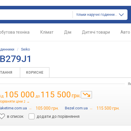
тільки наручні годинники
обутова техніка
Клімат
Дім
Дитячі товари
Авто
одинники
/
Seiko
PB279J1
ИТАННЯ
КОРИСНЕ
Я
105 000
115 500
грн.
від
до
орівняти ціни
→
2
Taketime.com.ua
→
105 000 грн.
Bezel.com.ua
→
115 500 грн.
в список
додати до порівняння