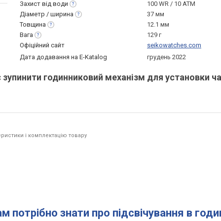
Захист від
води
100 WR / 10 ATM
Діаметр /
ширина
37 мм
Товщина
12.1 мм
Вага
129 г
Офіційний сайт
seikowatches.com
Дата додавання на E-Katalog
грудень 2022
є зупинити годинниковий механізм для установки ча
ристики і комплектацію товару
ам потрібно знати про підсвічування в год