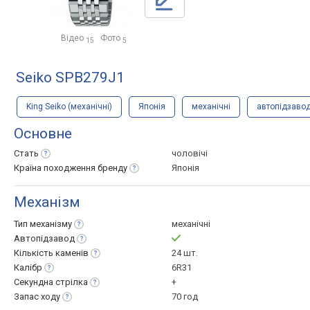
Відео
Фото
15
5
Seiko SPB279J1
King Seiko (механічні)
Японія
механічні
автопідзаво
Основне
Стать
чоловічі
Країна походження
бренду
Японія
Механізм
Тип
механізму
механічні
Автопідзавод
Кількість
каменів
24 шт.
Калібр
6R31
Секундна
стрілка
+
Запас
ходу
70 год