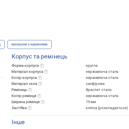
д
механізм з каменями
Корпус та ремінець
Форма
корпуса
кругла
Матеріал
корпуса
нержавіюча сталь
Колір
корпуса
нержавіюча сталь
Матеріал
скла
сапфірове
Ремінець
браслет сталь
Колір
ремінця
нержавіюча сталь
Ширина
ремінця
19 мм
Застібка
кліпса (розкладається)
Інше