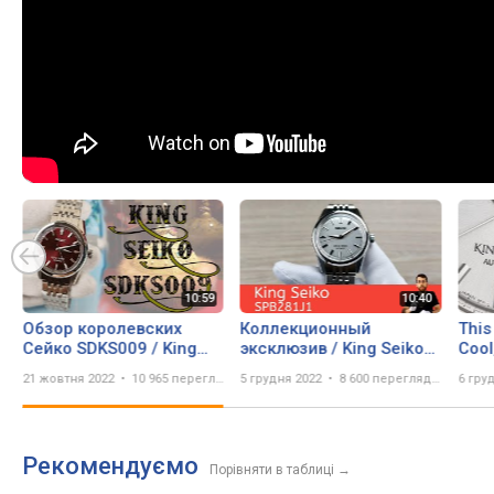
Обзор королевских
Коллекционный
This
Сейко SDKS009 / King
эксклюзив / King Seiko
Cool
Seiko SPB287
SPB281J1
Pric
21 жовтня 2022
10 965 переглядів
5 грудня 2022
8 600 переглядів
6 гру
SPB
Рекомендуємо
Порівняти в таблиці
→