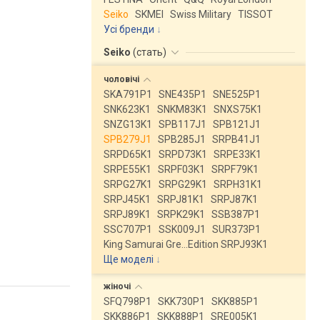
Seiko
SKMEI
Swiss Military
TISSOT
Усі бренди
Seiko
(
стать
)
чоловічі
SKA791P1
SNE435P1
SNE525P1
SNK623K1
SNKM83K1
SNXS75K1
SNZG13K1
SPB117J1
SPB121J1
SPB279J1
SPB285J1
SRPB41J1
SRPD65K1
SRPD73K1
SRPE33K1
SRPE55K1
SRPF03K1
SRPF79K1
SRPG27K1
SRPG29K1
SRPH31K1
SRPJ45K1
SRPJ81K1
SRPJ87K1
SRPJ89K1
SRPK29K1
SSB387P1
SSC707P1
SSK009J1
SUR373P1
King Samurai Gre…Edition SRPJ93K1
Ще моделі
↓
жіночі
SFQ798P1
SKK730P1
SKK885P1
SKK886P1
SKK888P1
SRE005K1