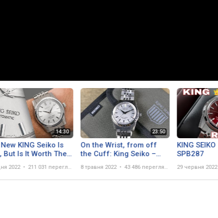
 New KING Seiko Is
On the Wrist, from off
KING SEIKO 
, But Is It Worth The
the Cuff: King Seiko –
SPB287
e? King Seiko
SPB281 KSK 44KS-
дня 2022
211 031 перегляд
8 травня 2022
43 486 переглядів
29 червня 2022
279 Review
Reimagining, Worth
$1700? Absolutely!