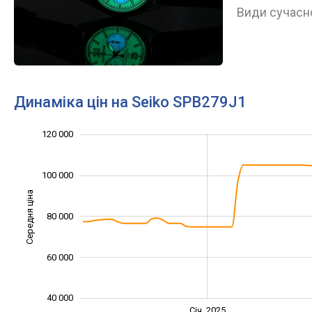
Види сучасно
Динаміка цін на Seiko SPB279J1
140 000
30 000
50 000
70 000
20 000
0
120 000
100 000
Середня ціна
80 000
100 000
60 000
40 000
Січ. 2027
Лип.
Січ. 2025
L