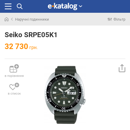
Наручні годинники
Фільтр
Шукали
раніше
Seiko SRPE05K1
32 730
грн.
в порівняння
в список