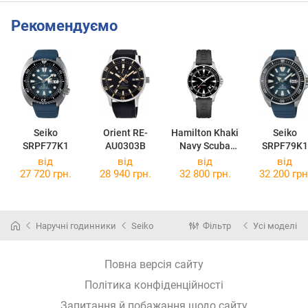
Рекомендуємо
Seiko
Orient RE-
Hamilton Khaki
Seiko
SRPF77K1
AU0303B
Navy Scuba
SRPF79K1
Auto
від
від
від
від
H82335331
27 720 грн.
28 940 грн.
32 800 грн.
32 200 грн
Наручні годинники
Seiko
Фільтр
Усі моделі
Повна версія сайту
Політика конфіденційності
Запитання й побажання щодо сайту