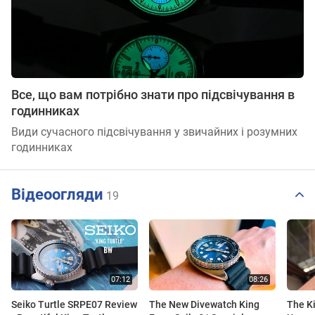
Все, що вам потрібно знати про підсвічування в
годинниках
Види сучасного підсвічування у звичайних і розумних
годинниках
Відеоогляди
19
Seiko Turtle SRPE07 Review
The New Divewatch King
The Ki