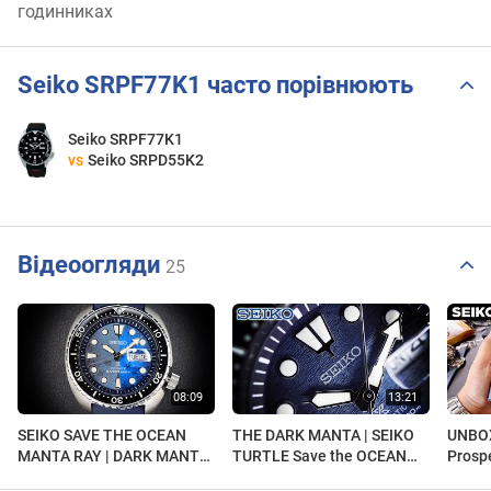
годинниках
Seiko SRPF77K1 часто порівнюють
Seiko SRPF77K1
vs
Seiko SRPD55K2
Відеоогляди
25
SEIKO SAVE THE OCEAN
THE DARK MANTA | SEIKO
UNBOX
MANTA RAY | DARK MANTA
TURTLE Save the OCEAN
Prosp
VS MANTA | Comparison
SRPF77 | New Divers 200
(SRPF