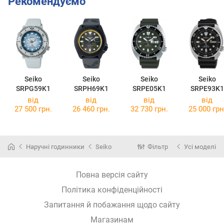
Рекомендуємо
Seiko
Seiko
Seiko
Seiko
SRPG59K1
SRPH69K1
SRPE05K1
SRPE93K1
від
від
від
від
27 500 грн.
26 460 грн.
32 730 грн.
25 000 грн
Наручні годинники
Seiko
Фільтр
Усі моделі
Повна версія сайту
Політика конфіденційності
Запитання й побажання щодо сайту
Магазинам