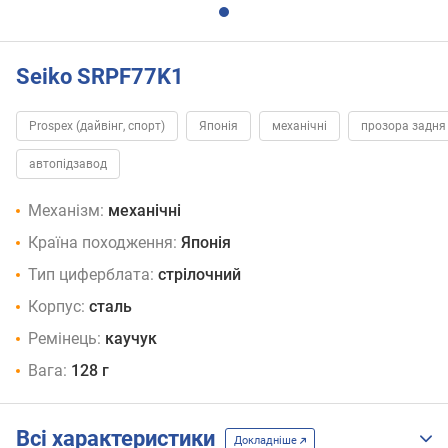
Seiko SRPF77K1
Prospex (дайвінг, спорт)
Японія
механічні
прозора задня
автопідзавод
Механізм:
механічні
Країна походження:
Японія
Тип циферблата:
стрілочний
Корпус:
сталь
Ремінець:
каучук
Вага:
128 г
Всі характеристики
Докладніше