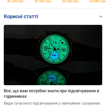
Edition
36 290 грн.
30 500 грн.
28 050 грн.
23 089 грн
SRPJ93K1
Корисні статті
Все, що вам потрібно знати про підсвічування в
годинниках
Види сучасного підсвічування у звичайних і розумних