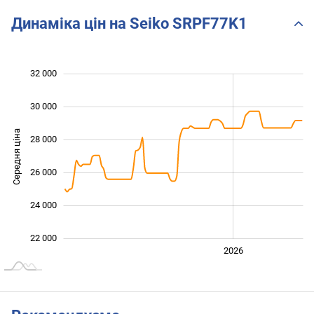
SRPE39 VS SRPF77 in 4K
Full Review
Динаміка цін на Seiko SRPF77K1
32 000
 000
 000
 000
30 000
Середня ціна
28 000
22 000
26 000
24 000
22 000
2024
2025
2028
2026
L