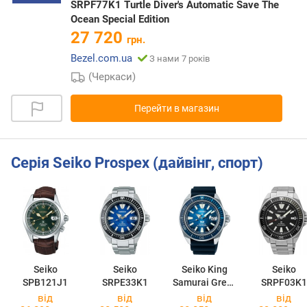
SRPF77K1 Turtle Diver's Automatic Save The
Ocean Special Edition
27 720
грн.
Bezel.com.ua
З нами 7 років
(Черкаси)
Перейти в магазин
Серія Seiko Prospex (дайвінг, спорт)
Seiko
Seiko
Seiko King
Seiko
SPB121J1
SRPE33K1
Samurai Great
SRPF03K1
Blue PADI
від
від
від
від