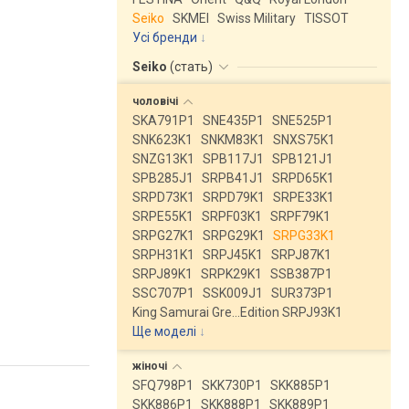
Seiko
SKMEI
Swiss Military
TISSOT
Усі бренди
Seiko
(
стать
)
чоловічі
SKA791P1
SNE435P1
SNE525P1
SNK623K1
SNKM83K1
SNXS75K1
SNZG13K1
SPB117J1
SPB121J1
SPB285J1
SRPB41J1
SRPD65K1
SRPD73K1
SRPD79K1
SRPE33K1
SRPE55K1
SRPF03K1
SRPF79K1
SRPG27K1
SRPG29K1
SRPG33K1
SRPH31K1
SRPJ45K1
SRPJ87K1
SRPJ89K1
SRPK29K1
SSB387P1
SSC707P1
SSK009J1
SUR373P1
King Samurai Gre…Edition SRPJ93K1
Ще моделі
↓
жіночі
SFQ798P1
SKK730P1
SKK885P1
SKK886P1
SKK888P1
SKK889P1