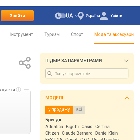
UA
Знайти
Україна
Увійти
Інструмент
Туризм
Спорт
Мода та аксесуари
ПІДБІР ЗА ПАРАМЕТРАМИ
к купити
МОДЕЛІ
у продажу
всі
Бренди
Adriatica
Bigotti
Casio
Certina
Citizen
Claude Bernard
Daniel Klein
FESTINA
Orient
Q&Q
Royal London