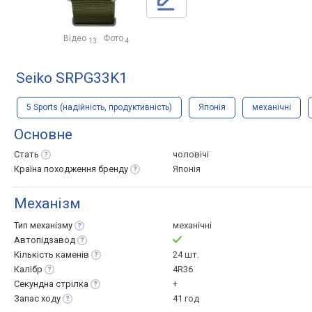
Відео
Фото
13
4
Seiko SRPG33K1
5 Sports (надійність, продуктивність)
Японія
механічні
Основне
Стать
чоловічі
Країна походження
бренду
Японія
Механізм
Тип
механізму
механічні
Автопідзавод
Кількість
каменів
24 шт.
Калібр
4R36
Секундна
стрілка
+
Запас
ходу
41 год