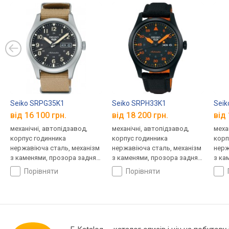
Seiko SRPG35K1
Seiko SRPH33K1
Seik
від 16 100 грн.
від 18 200 грн.
від 
механічні, автопідзавод,
механічні, автопідзавод,
меха
корпус годинника
корпус годинника
корп
нержавіюча сталь, механізм
нержавіюча сталь, механізм
нерж
з каменями, прозора задня
з каменями, прозора задня
з ка
кришка, ремінець: ремінець
кришка, ремінець: ремінець
криш
порівняти
порівняти
нейлон, WR 100, Японія
нейлон, WR 100, Японія
нейл