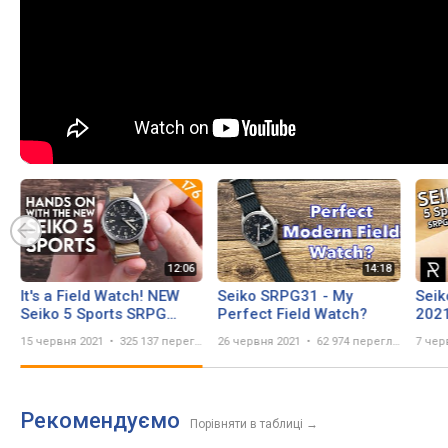
It's a Field Watch! NEW
Seiko SRPG31 - My
Seik
Seiko 5 Sports SRPG
Perfect Field Watch?
2021
(SBSA117/SRPG35K1)
Fiel
15 червня 2021
325 137 переглядів
26 червня 2021
62 974 перегляда
7 чер
FULL REVIEW
Rev
Рекомендуємо
Порівняти в таблиці
→