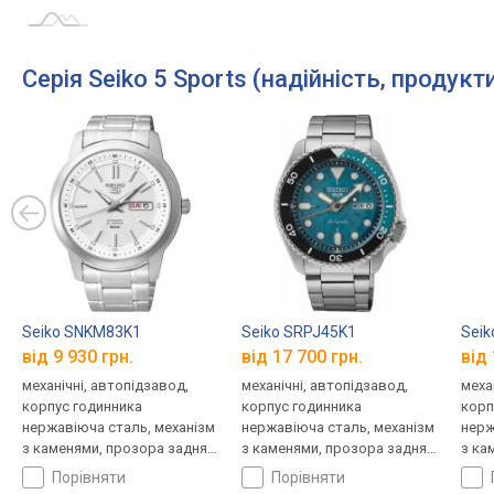
Серія Seiko 5 Sports (надійність, продукт
Seiko SNKM83K1
Seiko SRPJ45K1
Seik
від 9 930 грн.
від 17 700 грн.
від 
механічні, автопідзавод,
механічні, автопідзавод,
меха
корпус годинника
корпус годинника
корп
нержавіюча сталь, механізм
нержавіюча сталь, механізм
нерж
з каменями, прозора задня
з каменями, прозора задня
з ка
кришка, ремінець: браслет
кришка, ремінець: браслет
криш
порівняти
порівняти
сталь, WR 50, Японія
сталь, WR 100, Японія
стал