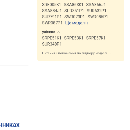
SRE005K1
SSA863K1
SSA866J1
SSA884J1
SUR351P1
SUR632P1
SUR791P1
SWR073P1
SWR085P1
SWR087P1
Ще моделі
↓
унісекс
SRPE51K1
SRPE53K1
SRPE57K1
SUR348P1
Питання і побажання по підбору моделі →
инниках