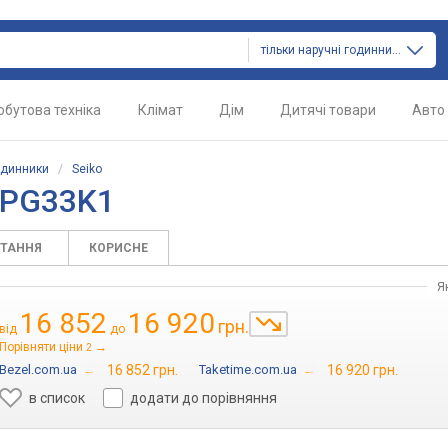
тільки наручні годинники
обутова техніка
Клімат
Дім
Дитячі товари
Авто
одинники
/
Seiko
RPG33K1
ИТАННЯ
КОРИСНЕ
Я
16 852
16 920
грн.
від
до
Порівняти ціни
→
2
Bezel.com.ua
→
16 852 грн.
Taketime.com.ua
→
16 920 грн.
в список
додати до порівняння