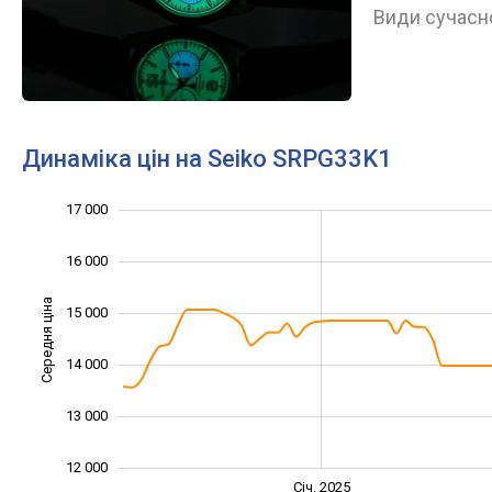
Види сучасно
Динаміка цін на Seiko SRPG33K1
17 000
10 000
11 000
18 000
16 000
Середня ціна
15 000
12 000
14 000
13 000
12 000
Січ. 2027
Лип.
Січ. 2025
L