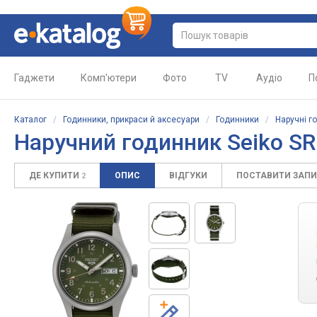
Гаджети
Комп'ютери
Фото
TV
Аудіо
П
Каталог
/
Годинники, прикраси й аксесуари
/
Годинники
/
Наручні г
Наручний годинник Seiko S
ДЕ КУПИТИ
ОПИС
ВІДГУКИ
ПОСТАВИТИ ЗАП
2