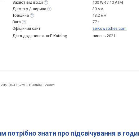
Захист від
води
100 WR / 10 ATM
Діаметр /
ширина
39 мм
Товщина
13.2 мм
Вага
77 г
Офіційний сайт
seikowatches.com
Дата додавання на E-Katalog
липень 2021
ристики і комплектацію товару
ам потрібно знати про підсвічування в год