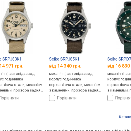
o SRPJ83K1
Seiko SRPJ85K1
Seiko SRPD
14 971 грн.
від 14 340 грн.
від 16 830 
нічні, автопідзавод,
механічні, автопідзавод,
механічні, а
ус годинника
корпус годинника
корпус годи
авіюча сталь, механізм
нержавіюча сталь, механізм
нержавіюча с
менями, прозора задня
з каменями, прозора задня
з каменями, 
ка, ремінець: ремінець
кришка, ремінець: ремінець
кришка, ремі
порівняти
порівняти
порівн
он, WR 100, Японія
нейлон, WR 100, Японія
нейлон, WR 1
Катало