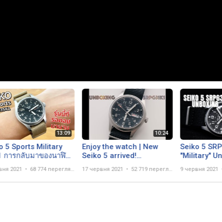
o 5 Sports Military
Enjoy the watch | New
Seiko 5 SR
 การกลับมาของนาฬิกา
Seiko 5 arrived!
"Military" U
d ของฮิต! - Pond
SRPG31K1
┃Optura No
вня 2021
68 774 перегляда
17 червня 2021
52 719 переглядів
9 червня 2021
iew