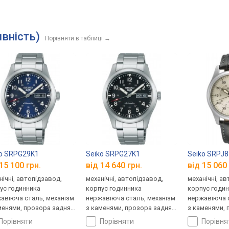
ивність)
Порівняти в таблиці
→
o SRPG29K1
Seiko SRPG27K1
Seiko SRPJ
15 100 грн.
від 14 640 грн.
від 15 060 
нічні, автопідзавод,
механічні, автопідзавод,
механічні, а
ус годинника
корпус годинника
корпус годи
авіюча сталь, механізм
нержавіюча сталь, механізм
нержавіюча с
менями, прозора задня
з каменями, прозора задня
з каменями, 
ка, ремінець: браслет
кришка, ремінець: браслет
кришка, ремі
порівняти
порівняти
порівн
ь, WR 100, Японія
сталь, WR 100, Японія
шкіряний, WR