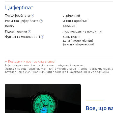
Циферблат
Тип
циферблата
стрілочний
Розмітка
циферблата
мітки + арабські
Колір
зелений
Підсвічування
люмінесцентне покриття
Функції та
можливості
день тижня
дата (число місяця)
функція stop-second
Повідомити про помилку в описі
Інформація в описі моделі носить довідковий характер.
Завжди
перед покупкою уточнюйте у менеджера інтернет-магазину характе
Каталог Seiko 2026
- новинки, хіти продажів і найактуальніші моделі Seiko.
Все, що в