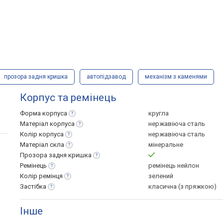
прозора задня кришка
автопідзавод
механізм з каменями
Корпус та ремінець
Форма
корпуса
кругла
Матеріал
корпуса
нержавіюча сталь
Колір
корпуса
нержавіюча сталь
Матеріал
скла
мінеральне
Прозора задня
кришка
Ремінець
ремінець нейлон
Колір
ремінця
зелений
Застібка
класична (з пряжкою)
Інше