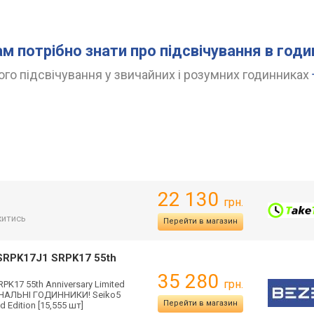
ам потрібно знати про підсвічування в год
го підсвічування у звичайних і розумних годинниках
22 130
грн.
итись
Перейти в магазин
 SRPK17J1 SRPK17 55th
35 280
грн.
K17 55th Anniversary Limited
ГІНАЛЬНІ ГОДИННИКИ! Seiko5
Перейти в магазин
 Edition [15,555 шт]