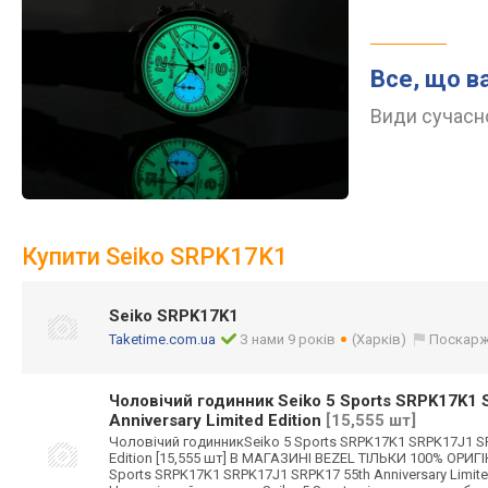
Все, що в
Види сучасно
Купити Seiko SRPK17K1
Seiko SRPK17K1
Taketime.com.ua
З нами 9 років
(Харків)
Поскарж
Чоловічий годинник Seiko 5 Sports SRPK17K1
Anniversary Limited Edition
[15,555 шт]
Чоловічий годинникSeiko 5 Sports SRPK17K1 SRPK17J1 SRP
Edition [15,555 шт] В МАГАЗИНІ BEZEL ТІЛЬКИ 100% ОРИ
Sports SRPK17K1 SRPK17J1 SRPK17 55th Anniversary Limited