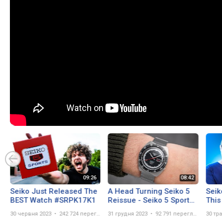
Seiko Just Released The
A Head Turning Seiko 5
Seik
BEST Watch #SRPK17K1
Reissue - Seiko 5 Sports
This
SRPK17 Limited Edition
30 червня 2023
242 724 перегляда
31 грудня 2023
92 791 перегляд
30 тр
Review