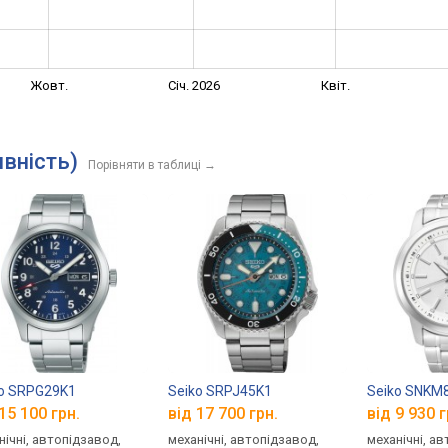
Жовт.
Січ. 2026
Квіт.
ивність)
Порівняти в таблиці
→
o SRPG29K1
Seiko SRPJ45K1
Seiko SNKM
15 100 грн.
від 17 700 грн.
від 9 930 г
нічні, автопідзавод,
механічні, автопідзавод,
механічні, а