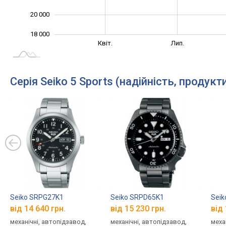
20 000
18 000
Січ. 2025
Жовт.
Квіт.
Лип.
L
Серія Seiko 5 Sports (надійність, продукт
Seiko SRPG27K1
Seiko SRPD65K1
Seik
від 14 640 грн.
від 15 230 грн.
від 
механічні, автопідзавод,
механічні, автопідзавод,
меха