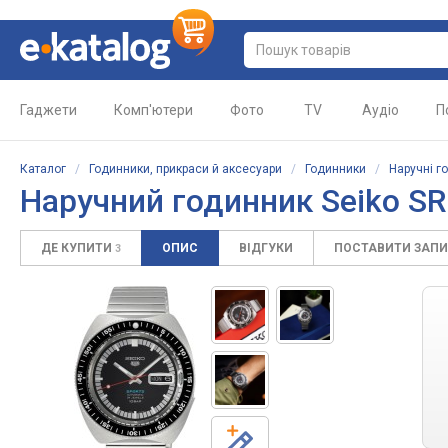
Гаджети
Комп'ютери
Фото
TV
Аудіо
П
Каталог
/
Годинники, прикраси й аксесуари
/
Годинники
/
Наручні г
Наручний годинник Seiko S
ДЕ КУПИТИ
ОПИС
ВІДГУКИ
ПОСТАВИТИ ЗАП
3