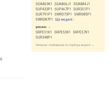
SSA863K1
SSA866J1
SSA884J1
SUP433P1
SUP467P1
SUR351P1
SUR791P1
SWR073P1
SWR085P1
SWR087P1
Ще моделі
↓
унісекс
SRPE51K1
SRPE53K1
SRPE57K1
SUR348P1
Питання і побажання по підбору моделі →
я