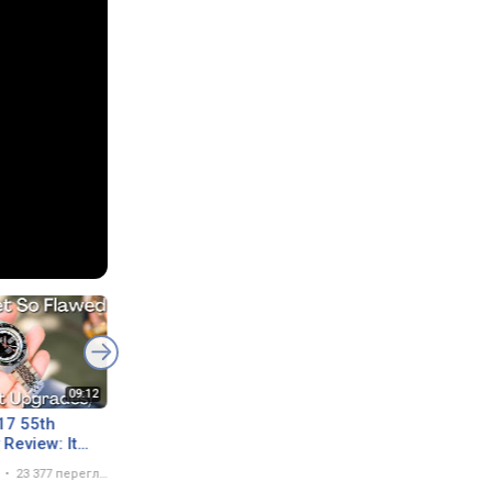
17 55th
Unboxing The Seiko 5
Review: It
Sports SRPK17K1 -
VEN BETTER
Limited Edition
23 377 переглядів
8 липня 2023
7 153 перегляда
et Upgrades