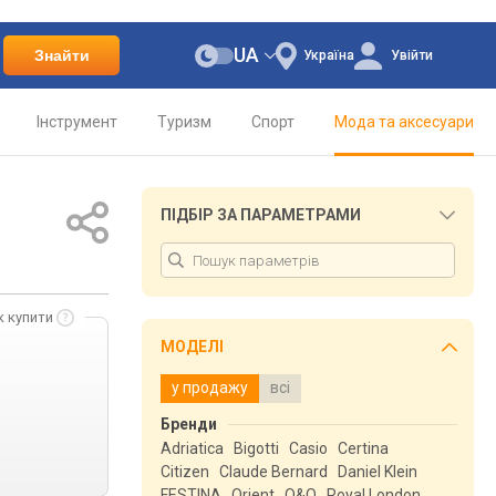
UA
Знайти
Україна
Увійти
Інструмент
Туризм
Спорт
Мода та аксесуари
ПІДБІР ЗА ПАРАМЕТРАМИ
к купити
МОДЕЛІ
у продажу
всі
Бренди
Adriatica
Bigotti
Casio
Certina
Citizen
Claude Bernard
Daniel Klein
FESTINA
Orient
Q&Q
Royal London