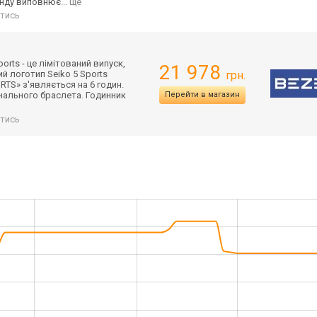
ренду виповнює
... ще
тись
orts - це лімітований випуск,
21 978
й логотип Seiko 5 Sports
грн.
RTS» з'являється на 6 годин.
інального браслета. Годинник
Перейти в магазин
тись