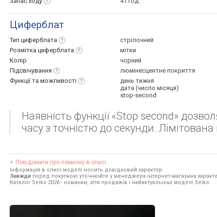
Запас
ходу
41 год
Циферблат
Тип
циферблата
стрілочний
Розмітка
циферблата
мітки
Колір
чорний
Підсвічування
люмінесцентне покриття
Функції та
можливості
день тижня
дата (число місяця)
stop-second
Наявність функції «Stop second» дозв
часу з точністю до секунди. Лімітована 
Повідомити про помилку в описі
Інформація в описі моделі носить довідковий характер.
Завжди
перед покупкою уточнюйте у менеджера інтернет-магазину характе
Каталог Seiko 2026
- новинки, хіти продажів і найактуальніші моделі Seiko.