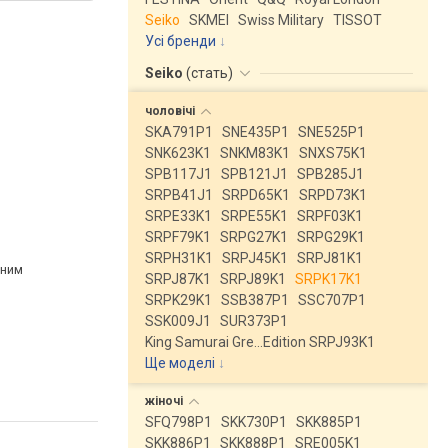
Seiko
SKMEI
Swiss Military
TISSOT
Усі бренди
Seiko
(
стать
)
чоловічі
SKA791P1
SNE435P1
SNE525P1
SNK623K1
SNKM83K1
SNXS75K1
SPB117J1
SPB121J1
SPB285J1
SRPB41J1
SRPD65K1
SRPD73K1
SRPE33K1
SRPE55K1
SRPF03K1
SRPF79K1
SRPG27K1
SRPG29K1
SRPH31K1
SRPJ45K1
SRPJ81K1
рним
SRPJ87K1
SRPJ89K1
SRPK17K1
SRPK29K1
SSB387P1
SSC707P1
SSK009J1
SUR373P1
King Samurai Gre…Edition SRPJ93K1
Ще моделі
↓
жіночі
SFQ798P1
SKK730P1
SKK885P1
SKK886P1
SKK888P1
SRE005K1