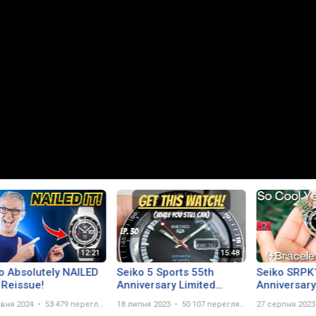
o Absolutely NAILED
Seiko 5 Sports 55th
Seiko SRPK
 Reissue!
Anniversary Limited
Anniversary 
Edition SRPK17 /
Becomes E
авня 2024
53 479 переглядів
18 липня 2023
50 107 переглядів
27 серпня 2023
SBSA223 - FULL REVIEW
With Bracel