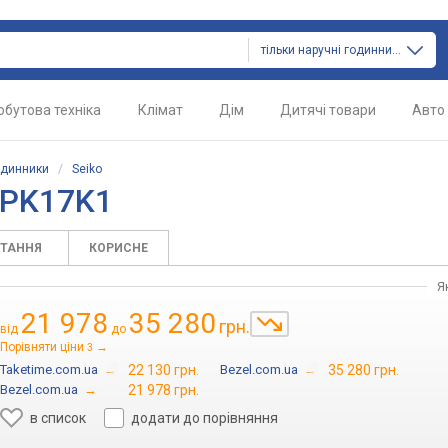
тільки наручні годинники
обутова техніка
Клімат
Дім
Дитячі товари
Авто
одинники
/
Seiko
RPK17K1
ИТАННЯ
КОРИСНЕ
Я
21 978
35 280
грн.
від
до
Порівняти ціни
→
3
Taketime.com.ua
→
22 130 грн.
Bezel.com.ua
→
35 280 грн.
Bezel.com.ua
→
21 978 грн.
в список
додати до порівняння