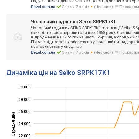
Надуспішний годинник Seiko 5 Sports від японського б
Bezel.com.ua
З нами 7 років
(Черкаси)
Поскаржи
Чоловічий годинник Seiko SRPK17K1
Чоловічий годинник SEIKO SRPK17K1 з колекції Seiko 5 Sp
який відтворює перший годинник 1968 року. Оригінальни
відроджений на 12 годин на честь 55-річчя, а слово «SPO
Під час відтворення збережено унікальний вигляд ориг
поставляється у спец
... ще
Bezel.com.ua
З нами 7 років
(Черкаси)
Поскаржи
Динаміка цін на Seiko SRPK17K1
30 000
14 000
16 000
32 000
28 000
26 000
Середня ціна
24 000
18 000
22 000