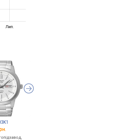
Лип.
83K1
Seiko SRPJ87K1
Seiko SRPJ89K1
рн.
від 15 060 грн.
від 16 100 грн.
втопідзавод,
механічні, автопідзавод,
механічні, автопідза