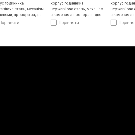
ус годинника
корпус годинника
корпус годи
авіюча сталь, механізм
нержавіюча сталь, механізм
нержавіюча с
менями, прозора задня
з каменями, прозора задня
з каменями, 
ка, ремінець: браслет
кришка, ремінець: браслет
кришка, ремі
порівняти
порівняти
порівн
ь, WR 100, Японія
сталь, WR 100, Японія
сталь, WR 50