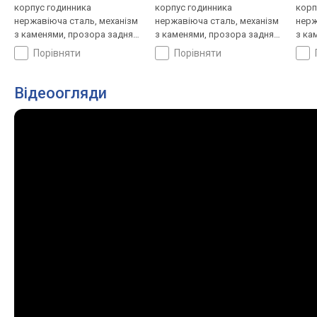
корпус годинника
корпус годинника
корп
нержавіюча сталь, механізм
нержавіюча сталь, механізм
нерж
з каменями, прозора задня
з каменями, прозора задня
з ка
кришка, ремінець: браслет
кришка, ремінець: браслет
криш
порівняти
порівняти
сталь, WR 100, Японія
сталь, WR 100, Японія
стал
Відеоогляди