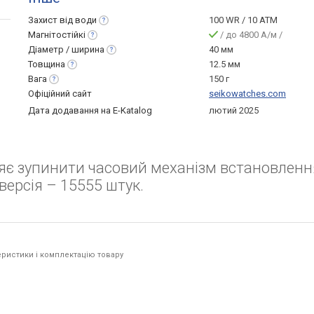
Захист від
води
100 WR / 10 ATM
Магнітостійкі
/ до 4800 А/м /
Діаметр /
ширина
40 мм
Товщина
12.5 мм
Вага
150 г
Офіційний сайт
seikowatches.com
Дата додавання на E-Katalog
лютий 2025
оляє зупинити часовий механізм встановленн
версія – 15555 штук.
ристики і комплектацію товару