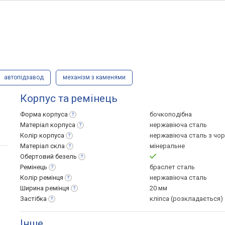
автопідзавод
механізм з каменями
Корпус та ремінець
Форма
корпуса
бочкоподібна
Матеріал
корпуса
нержавіюча сталь
Колір
корпуса
нержавіюча сталь з чо
Матеріал
скла
мінеральне
Обертовий
безель
Ремінець
браслет сталь
Колір
ремінця
нержавіюча сталь
Ширина
ремінця
20 мм
Застібка
кліпса (розкладається)
Інше