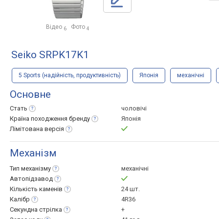
Відео
Фото
6
4
Seiko SRPK17K1
5 Sports (надійність, продуктивність)
Японія
механічні
Основне
Стать
чоловічі
Країна походження
бренду
Японія
Лімітована
версія
Механізм
Тип
механізму
механічні
Автопідзавод
Кількість
каменів
24 шт.
Калібр
4R36
Секундна
стрілка
+