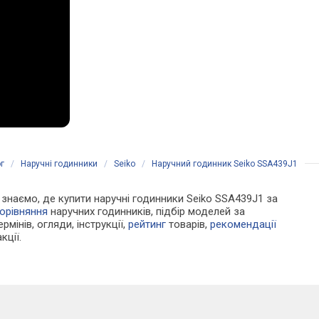
г
/
Наручні годинники
/
Seiko
/
Наручний годинник Seiko SSA439J1
Ми знаємо, де купити наручні годинники Seiko SSA439J1 за
орівняння
наручних годинників, підбір моделей за
рмінів, огляди, інструкції,
рейтинг
товарів,
рекомендації
кції.