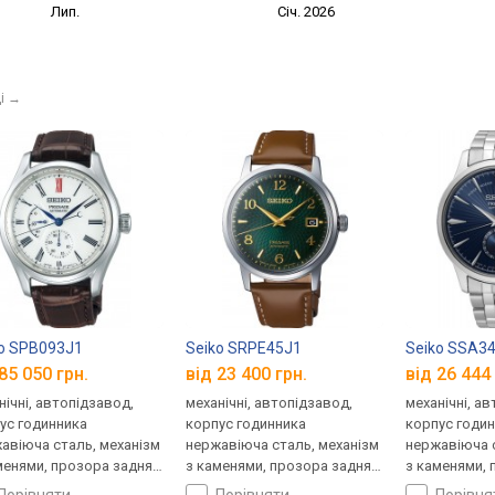
Лип.
Січ. 2026
і
→
o SPB093J1
Seiko SRPE45J1
Seiko SSA3
85 050 грн.
від 23 400 грн.
від 26 444 
нічні, автопідзавод,
механічні, автопідзавод,
механічні, а
ус годинника
корпус годинника
корпус годи
авіюча сталь, механізм
нержавіюча сталь, механізм
нержавіюча с
менями, прозора задня
з каменями, прозора задня
з каменями, 
ка, ремінець: ремінець
кришка, ремінець: ремінець
кришка, ремі
порівняти
порівняти
порівн