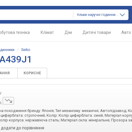
тільки наручні годинники
обутова техніка
Клімат
Дім
Дитячі товари
Авто
одинники
/
Seiko
SA439J1
ТАННЯ
КОРИСНЕ
у
н.
їна походження бренду: Японія; Тип механізму: механічні; Автопідзавод; Кі
ип циферблата: стрілочний; Колір: Колір циферблата: синій; Матеріал корп
олір корпуса: нержавіюча сталь; Матеріал скла: мінеральне; Прозора 
додати до порівняння