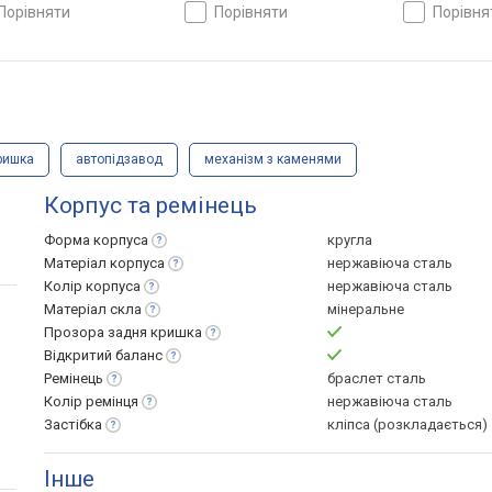
ка, ремінець: браслет
браслет сталь, WR 200,
браслет стал
порівняти
порівняти
порівн
ь, WR 100, Японія
Японія
Японія
ришка
автопідзавод
механізм з каменями
Корпус та ремінець
Форма
корпуса
кругла
Матеріал
корпуса
нержавіюча сталь
Колір
корпуса
нержавіюча сталь
Матеріал
скла
мінеральне
Прозора задня
кришка
Відкритий
баланс
Ремінець
браслет сталь
Колір
ремінця
нержавіюча сталь
Застібка
кліпса (розкладається)
Інше