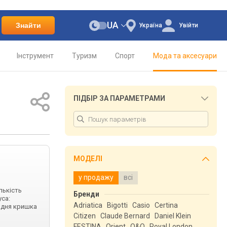
UA
Знайти
Україна
Увійти
Інструмент
Туризм
Спорт
Мода та аксесуари
ПІДБІР ЗА ПАРАМЕТРАМИ
МОДЕЛІ
у продажу
всі
лькість
Бренди
уса:
Adriatica
Bigotti
Casio
Certina
задня кришка
Citizen
Claude Bernard
Daniel Klein
FESTINA
Orient
Q&Q
Royal London