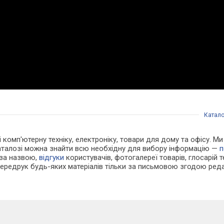
Катало
 і комп'ютерну техніку, електроніку, товари для дому та офісу. 
каталозі можна знайти всю необхідну для вибору інформацію —
п
 за назвою,
відгуки
користувачів, фотогалереї товарів, глосарій те
Передрук будь-яких матеріалів тільки за письмовою згодою реда