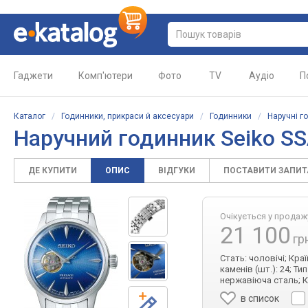
Гаджети
Комп'ютери
Фото
TV
Аудіо
П
Каталог
/
Годинники, прикраси й аксесуари
/
Годинники
/
Наручні г
Наручний годинник Seiko S
ДЕ КУПИТИ
ОПИС
ВІДГУКИ
ПОСТАВИТИ ЗАПИ
Очікується у продаж
21 100
гр
Стать: чоловічі; Кра
каменів (шт.): 24; Т
нержавіюча сталь; К
в список