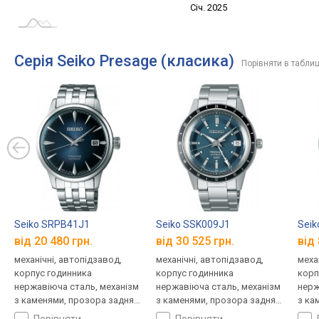
Січ. 2027
Лип.
Січ. 2025
L
Серія Seiko Presage (класика)
Порівняти в таблиц
Seiko SRPB41J1
Seiko SSK009J1
Seik
від 20 480 грн.
від 30 525 грн.
від 
механічні, автопідзавод,
механічні, автопідзавод,
меха
корпус годинника
корпус годинника
корп
нержавіюча сталь, механізм
нержавіюча сталь, механізм
нерж
з каменями, прозора задня
з каменями, прозора задня
з ка
кришка, ремінець: браслет
кришка, світовий час,
криш
порівняти
порівняти