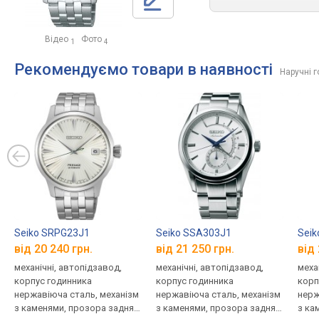
Відео
Фото
1
4
Рекомендуємо товари в наявності
Наручні 
Seiko SRPG23J1
Seiko SSA303J1
Seik
від 20 240 грн.
від 21 250 грн.
від 
механічні, автопідзавод,
механічні, автопідзавод,
меха
корпус годинника
корпус годинника
корп
нержавіюча сталь, механізм
нержавіюча сталь, механізм
нерж
з каменями, прозора задня
з каменями, прозора задня
з ка