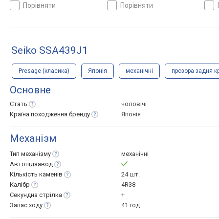
кришка, ремінець: браслет
кришка, ремінець: браслет
криш
порівняти
порівняти
сталь, WR 50, Японія
сталь, WR 100, Японія
стал
Seiko SSA439J1
Presage (класика)
Японія
механічні
прозора задня к
Основне
Стать
чоловічі
Країна походження
бренду
Японія
Механізм
Тип
механізму
механічні
Автопідзавод
Кількість
каменів
24 шт.
Калібр
4R38
Секундна
стрілка
+
Запас
ходу
41 год