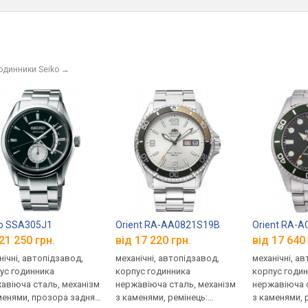
годинники Seiko
→
o SSA305J1
Orient RA-AA0821S19B
Orient RA-
21 250 грн.
від 17 220 грн.
від 17 640 
нічні, автопідзавод,
механічні, автопідзавод,
механічні, а
ус годинника
корпус годинника
корпус годи
авіюча сталь, механізм
нержавіюча сталь, механізм
нержавіюча с
менями, прозора задня
з каменями, ремінець:
з каменями, 