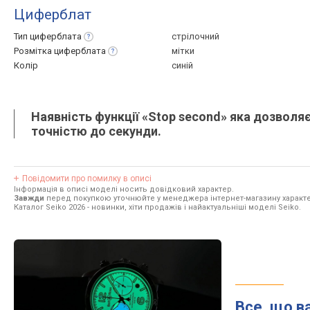
Циферблат
Тип
циферблата
стрілочний
Розмітка
циферблата
мітки
Колір
синій
Наявність функції «Stop second» яка дозволя
точністю до секунди.
Повідомити про помилку в описі
Інформація в описі моделі носить довідковий характер.
Завжди
перед покупкою уточнюйте у менеджера інтернет-магазину характе
Каталог Seiko 2026
- новинки, хіти продажів і найактуальніші моделі Seiko.
Все, що в