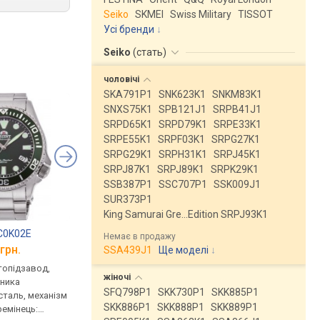
Seiko
SKMEI
Swiss Military
TISSOT
Усі бренди
Seiko
(
стать
)
чоловічі
SKA791P1
SNK623K1
SNKM83K1
SNXS75K1
SPB121J1
SRPB41J1
SRPD65K1
SRPD79K1
SRPE33K1
SRPE55K1
SRPF03K1
SRPG27K1
SRPG29K1
SRPH31K1
SRPJ45K1
SRPJ87K1
SRPJ89K1
SRPK29K1
SSB387P1
SSC707P1
SSK009J1
SUR373P1
King Samurai Gre…Edition SRPJ93K1
AC0K02E
TISSOT T106.407.11.031.00
TISSOT T109.407.11
Немає в продажу
грн.
від 20 370 грн.
від 21 630 грн.
SSA439J1
Ще моделі
↓
втопідзавод,
механічні, автопідзавод,
механічні, автопідза
жіночі
нника
корпус годинника
корпус годинника
SFQ798P1
SKK730P1
SKK885P1
таль, механізм
нержавіюча сталь, механізм
нержавіюча сталь, м
SKK886P1
SKK888P1
SKK889P1
ремінець:
з каменями, прозора задня
з каменями, прозора