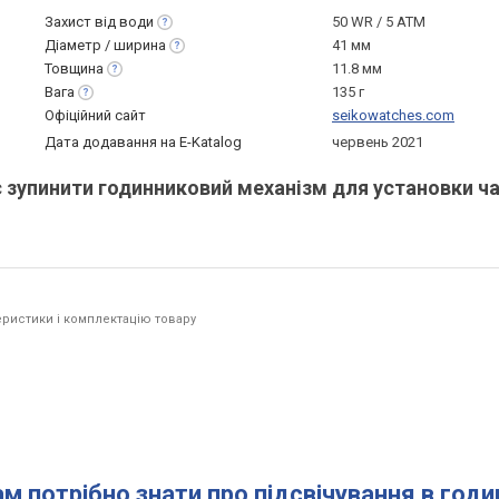
Захист від
води
50 WR / 5 ATM
Діаметр /
ширина
41 мм
Товщина
11.8 мм
Вага
135 г
Офіційний сайт
seikowatches.com
Дата додавання на E-Katalog
червень 2021
є зупинити годинниковий механізм для установки ча
ристики і комплектацію товару
ам потрібно знати про підсвічування в год