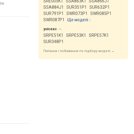
SRE005K1
SSA863K1
SSA866J1
ь, WR 200,
кришка, ремінець: браслет
кришка, ремінець: б
яти
порівняти
порівняти
сталь, WR 100, Швейцарія
сталь, WR 30, Швейца
SSA884J1
SUR351P1
SUR632P1
SUR791P1
SWR073P1
SWR085P1
SWR087P1
Ще моделі
↓
унісекс
SRPE51K1
SRPE53K1
SRPE57K1
SUR348P1
Питання і побажання по підбору моделі →