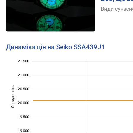
Види сучасно
Динаміка цін на Seiko SSA439J1
21 500
18 000
18 500
22 000
21 000
Середня ціна
20 500
19 000
20 000
19 500
19 000