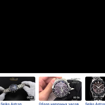
Seiko Astron
Обзор наручных часов
Seiko Astro