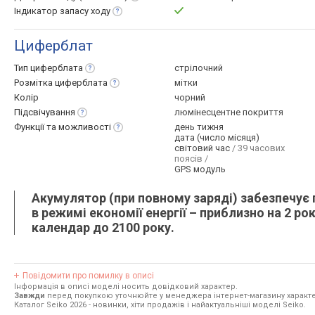
Індикатор запасу
ходу
Циферблат
Тип
циферблата
стрілочний
Розмітка
циферблата
мітки
Колір
чорний
Підсвічування
люмінесцентне покриття
Функції та
можливості
день тижня
дата (число місяця)
світовий час
/ 39 часових
поясів /
GPS модуль
Акумулятор (при повному заряді) забезпечує 
в режимі економії енергії – приблизно на 2 р
календар до 2100 року.
Повідомити про помилку в описі
Інформація в описі моделі носить довідковий характер.
Завжди
перед покупкою уточнюйте у менеджера інтернет-магазину характе
Каталог Seiko 2026
- новинки, хіти продажів і найактуальніші моделі Seiko.