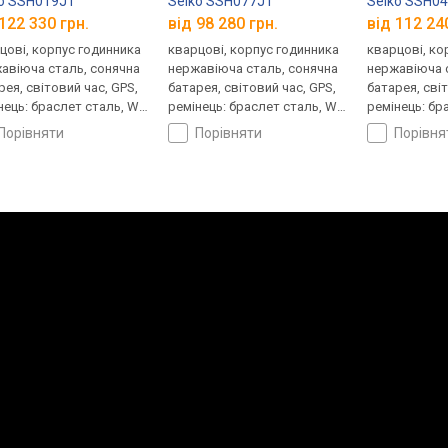
o SSH019J1
Seiko SSH077J1
Seiko SSH0
122 330 грн.
від 98 280 грн.
від 112 24
цові, корпус годинника
кварцові, корпус годинника
кварцові, ко
авіюча сталь, сонячна
нержавіюча сталь, сонячна
нержавіюча 
рея, світовий час, GPS,
батарея, світовий час, GPS,
батарея, сві
нець: браслет сталь, WR
ремінець: браслет сталь, WR
ремінець: бр
 Японія
100, Японія
100, Японія
порівняти
порівняти
порівн