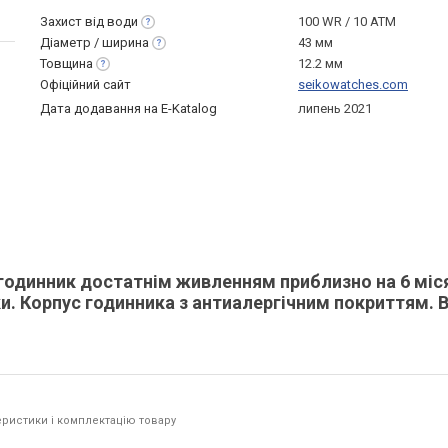
Захист від
води
100 WR / 10 ATM
Діаметр /
ширина
43 мм
Товщина
12.2 мм
Офіційний сайт
seikowatches.com
Дата додавання на E-Katalog
липень 2021
годинник достатнім живленням приблизно на 6 міся
оки. Корпус годинника з антиалергічним покриттям. 
ристики і комплектацію товару