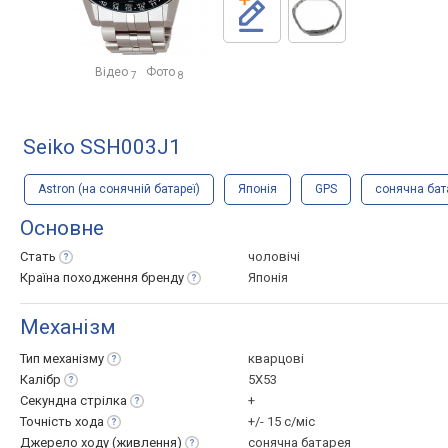
Відео
Фото
7
8
Seiko SSH003J1
Astron (на сонячній батареї)
Японія
GPS
сонячна бат
Основне
Стать
чоловічі
Країна походження
бренду
Японія
Механізм
Тип
механізму
кварцові
Калібр
5X53
Секундна
стрілка
+
Точність
хода
+/- 15 с/міс
Джерело ходу
(живлення)
сонячна батарея