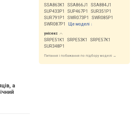
SSA863K1
SSA866J1
SSA884J1
SUP433P1
SUP467P1
SUR351P1
SUR791P1
SWR073P1
SWR085P1
SWR087P1
Ще моделі
↓
унісекс
SRPE51K1
SRPE53K1
SRPE57K1
SUR348P1
Питання і побажання по підбору моделі →
ців, а
Вічний