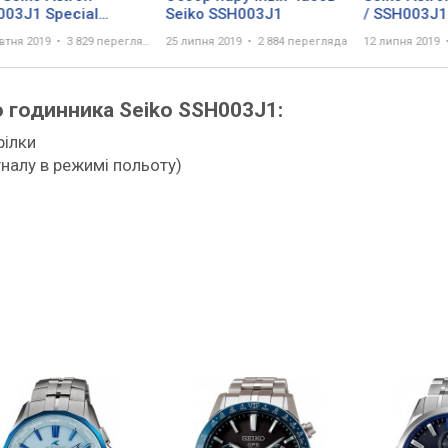
003J1 Special
Seiko SSH003J1
/ SSH003J1 
ion Novak Djokovic
Video 209
втня 2019
3 829 переглядів
25 липня 2019
2 884 перегляда
12 липня 2019
nium
о годинника Seiko SSH003J1:
рілки
налу в режимі польоту)