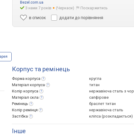
Bezel.com.ua
З нами 7 років
(Черкаси)
Поскаржитись
в список
додати до порівняння
арея
Корпус та ремінець
Форма
корпуса
кругла
Матеріал
корпуса
титан
Колір
корпуса
нержавіюча сталь з чо
Матеріал
скла
сапфірове
Ремінець
браслет титан
Колір
ремінця
нержавіюча сталь
Застібка
кліпса (розкладається)
Інше