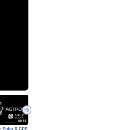
n Solar & GPS
Seiko Astron Big Data
Японские титано