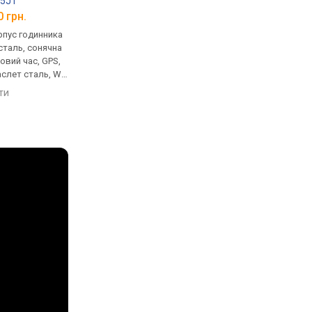
45J1
Seiko SSH001J1
Seiko SSH011J1
0 грн.
від 98 800 грн.
від 116 440 грн.
рпус годинника
кварцові, корпус годинника
кварцові, корпус го
сталь, сонячна
титан, сонячна батарея,
титан, сонячна батар
товий час, GPS,
світовий час, GPS, ремінець:
світовий час, GPS, ре
аслет сталь, WR
браслет титан, WR 100,
браслет титан, WR 10
Японія
Японія
яти
порівняти
порівняти