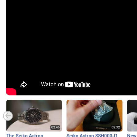
The Seiko Astron
Seiko Astron SSH003J1
New 