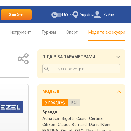
UA
Знайти
Україна
Увійти
Інструмент
Туризм
Спорт
Мода та аксесуари
ПІДБІР ЗА ПАРАМЕТРАМИ
МОДЕЛІ
у продажу
всі
Бренди
Adriatica
Bigotti
Casio
Certina
Citizen
Claude Bernard
Daniel Klein
FESTINA
Orient
Q&Q
Royal London