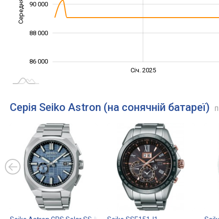
Середня ціна
90 000
86 000
88 000
86 000
Січ. 2027
Лип.
Січ. 2025
L
Серія Seiko Astron (на сонячній батареї)
П