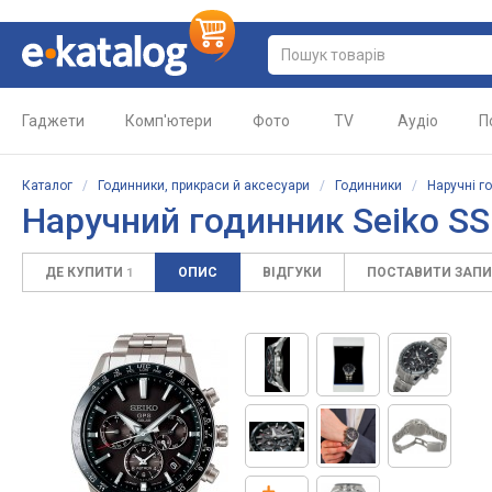
Гаджети
Комп'ютери
Фото
TV
Аудіо
П
Каталог
/
Годинники, прикраси й аксесуари
/
Годинники
/
Наручні г
Наручний годинник Seiko S
ДЕ КУПИТИ
ОПИС
ВІДГУКИ
ПОСТАВИТИ ЗАП
1