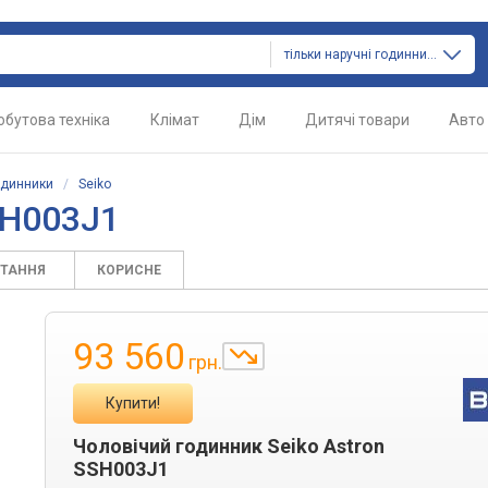
тільки наручні годинники
обутова техніка
Клімат
Дім
Дитячі товари
Авто
одинники
/
Seiko
SH003J1
ИТАННЯ
КОРИСНЕ
93 560
грн.
Купити!
Чоловічий годинник Seiko Astron
SSH003J1