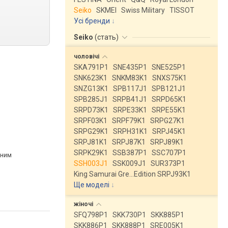
Seiko
SKMEI
Swiss Military
TISSOT
Усі бренди
Seiko
(
стать
)
чоловічі
SKA791P1
SNE435P1
SNE525P1
SNK623K1
SNKM83K1
SNXS75K1
SNZG13K1
SPB117J1
SPB121J1
SPB285J1
SRPB41J1
SRPD65K1
SRPD73K1
SRPE33K1
SRPE55K1
SRPF03K1
SRPF79K1
SRPG27K1
SRPG29K1
SRPH31K1
SRPJ45K1
SRPJ81K1
SRPJ87K1
SRPJ89K1
SRPK29K1
SSB387P1
SSC707P1
рним
SSH003J1
SSK009J1
SUR373P1
King Samurai Gre…Edition SRPJ93K1
Ще моделі
↓
жіночі
SFQ798P1
SKK730P1
SKK885P1
SKK886P1
SKK888P1
SRE005K1