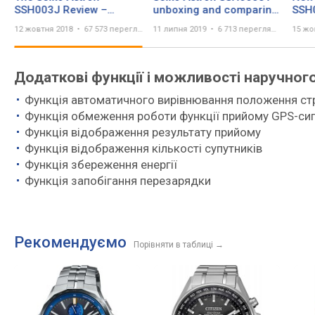
SSH003J Review –
unboxing and comparing
SSH
Smaller, but Still Packed
SSE003J1
Edit
12 жовтня 2018
67 573 перегляда
11 липня 2019
6 713 переглядів
15 жо
Full of Solar and GPS
Tita
Tech
Додаткові функції і можливості наручног
Функція автоматичного вирівнювання положення ст
Функція обмеження роботи функції прийому GPS-сиг
Функція відображення результату прийому
Функція відображення кількості супутників
Функція збереження енергії
Функція запобігання перезарядки
Рекомендуємо
Порівняти в таблиці
→