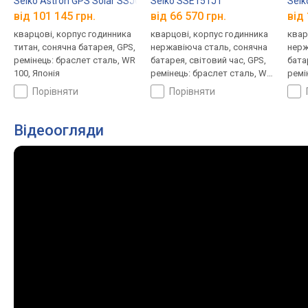
Seiko Astron GPS Solar SSJ013J1
Seiko SSE151J1
Seik
від 101 145 грн.
від 66 570 грн.
від 
кварцові, корпус годинника
кварцові, корпус годинника
квар
титан, сонячна батарея, GPS,
нержавіюча сталь, сонячна
нерж
ремінець: браслет сталь, WR
батарея, світовий час, GPS,
бата
100, Японія
ремінець: браслет сталь, WR
ремі
100, Японія
100,
порівняти
порівняти
Відеоогляди