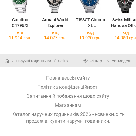
Candino
Armani World
TISSOT Chrono
Swiss Milita
C4796/3
Explorer
XL
Hanowa Offi
AR11722
T116.617.11.0
06-
від
від
від
від
47.00
5154.13.00
11 914 грн.
14 077 грн.
13 920 грн.
14 380 грн
Наручні годинники
Seiko
Фільтр
Усі моделі
Повна версія сайту
Політика конфіденційності
Запитання й побажання щодо сайту
Магазинам
Каталог наручних годинників 2026 - новинки, хіти
продажів,
купити наручні годинники
.