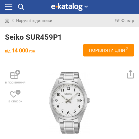
Наручні годинники
Фільтр
Шукали
раніше
Seiko SUR459P1
2
14 000
ПОРІВНЯТИ ЦІНИ
від
грн.
в порівняння
в список