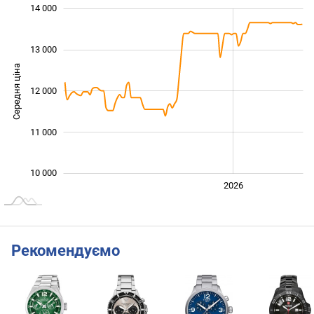
14 000
 500
 500
 500
 000
 000
 500
 000
13 000
Середня ціна
12 000
10 000
11 000
10 000
2024
2025
2028
2026
L
Рекомендуємо