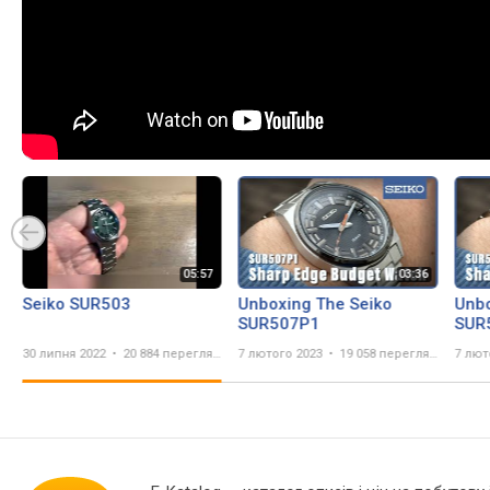
Seiko SUR503
Unboxing The Seiko
Unbo
SUR507P1
SUR
30 липня 2022
20 884 перегляда
7 лютого 2023
19 058 переглядів
7 лют