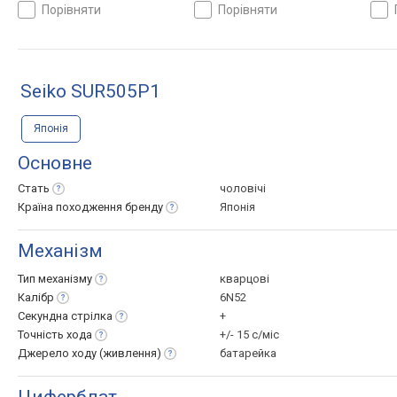
порівняти
порівняти
Seiko SUR505P1
Японія
Основне
Стать
чоловічі
Країна походження
бренду
Японія
Механізм
Тип
механізму
кварцові
Калібр
6N52
Секундна
стрілка
+
Точність
хода
+/- 15 с/міс
Джерело ходу
(живлення)
батарейка