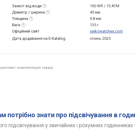
Захист від
води
100 WR / 10 ATM
Діаметр /
ширина
40 мм
Товщина
9.8 мм
Вага
135 г
Офіційний сайт
seikowatches.com
Дата додавання на E-Katalog
січень 2025
ристики і комплектацію товару
ам потрібно знати про підсвічування в год
го підсвічування у звичайних і розумних годинниках