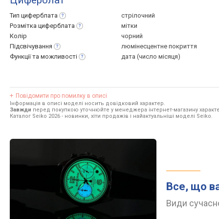
Циферблат
Тип
циферблата
стрілочний
Розмітка
циферблата
мітки
Колір
чорний
Підсвічування
люмінесцентне покриття
Функції та
можливості
дата (число місяця)
Повідомити про помилку в описі
Інформація в описі моделі носить довідковий характер.
Завжди
перед покупкою уточнюйте у менеджера інтернет-магазину характе
Каталог Seiko 2026
- новинки, хіти продажів і найактуальніші моделі Seiko.
Все, що в
Види сучасно