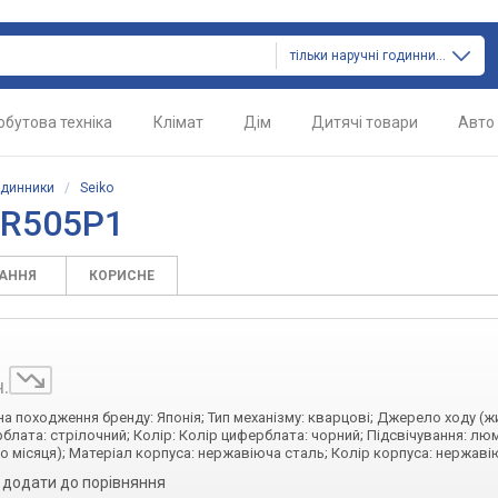
тільки наручні годинники
обутова техніка
Клімат
Дім
Дитячі товари
Авто
одинники
/
Seiko
UR505P1
ТАННЯ
КОРИСНЕ
н.
їна походження бренду: Японія; Тип механізму: кварцові; Джерело ходу (ж
рблата: стрілочний; Колір: Колір циферблата: чорний; Підсвічування: лю
ло місяця); Матеріал корпуса: нержавіюча сталь; Колір корпуса: нержаві
додати до порівняння