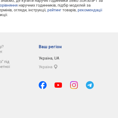
Ми знаємо, де купити наручні годинники Seiko SUR505P1 за
орівняння
наручних годинників, підбір моделей за
рмінів, огляди, інструкції,
рейтинг
товарів,
рекомендації
кції.
Ваш регіон
і?
r.
Україна
,
UA
і" під
ретної
Україна