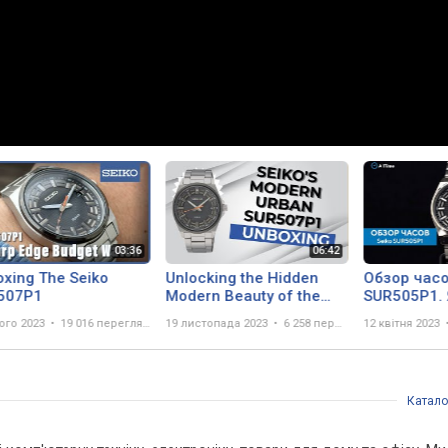
xing The Seiko
Unlocking the Hidden
Обзор часо
507P1
Modern Beauty of the
SUR505P1.
SEIKO SUR507P1
наручные ч
ого 2023
19 016 переглядів
19 листопада 2023
6 258 переглядів
12 квітня 2023
Катало