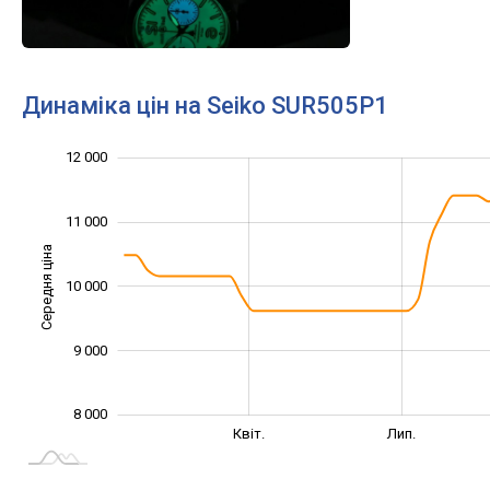
Динаміка цін на Seiko SUR505P1
13 000
7 500
8 500
9 500
7 000
6 000
12 000
11 000
Середня ціна
10 000
10 000
9 000
8 000
Січ. 2025
Жовт.
Квіт.
Лип.
L