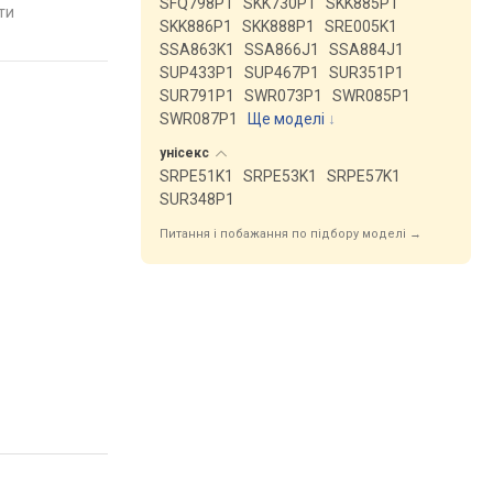
SFQ798P1
SKK730P1
SKK885P1
яти
SKK886P1
SKK888P1
SRE005K1
SSA863K1
SSA866J1
SSA884J1
SUP433P1
SUP467P1
SUR351P1
SUR791P1
SWR073P1
SWR085P1
SWR087P1
Ще моделі
↓
унісекс
SRPE51K1
SRPE53K1
SRPE57K1
SUR348P1
Питання і побажання по підбору моделі →