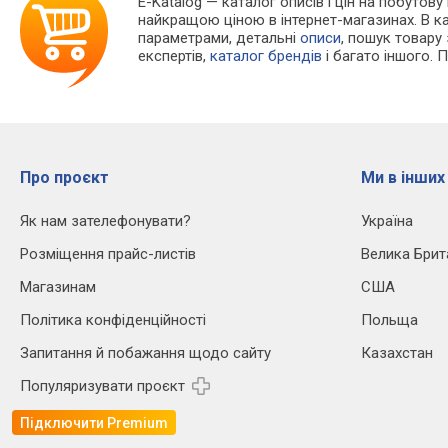
E-Katalog
— каталог описів і цін на побутову
найкращою ціною в інтернет-магазинах. В 
параметрами, детальні
описи
, пошук товару
експертів,
каталог брендів
і багато іншого. 
Про проєкт
Ми в інших
Як нам зателефонувати?
Україна
Розміщення прайс-листів
Велика Брит
Магазинам
США
Політика конфіденційності
Польща
Запитання й побажання щодо сайту
Казахстан
Популяризувати проєкт
Підключити Premium