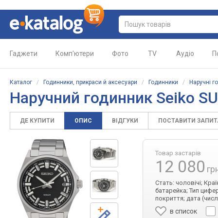
Гаджети
Комп'ютери
Фото
TV
Аудіо
П
Каталог
/
Годинники, прикраси й аксесуари
/
Годинники
/
Наручні г
Наручний годинник Seiko S
ДЕ КУПИТИ
ОПИС
ВІДГУКИ
ПОСТАВИТИ ЗАПИ
Товар застарів
12 080
гр
Стать: чоловічі; Кра
батарейка; Тип цифе
покриття; дата (чис
в список