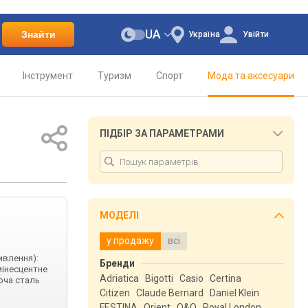
UA
Знайти
Україна
Увійти
Інструмент
Туризм
Спорт
Мода та аксесуари
ПІДБІР ЗА ПАРАМЕТРАМИ
МОДЕЛІ
у продажу
всі
ивлення):
Бренди
мінесцентне
Adriatica
Bigotti
Casio
Certina
юча сталь
Citizen
Claude Bernard
Daniel Klein
FESTINA
Orient
Q&Q
Royal London