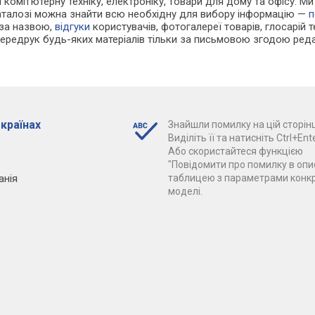
 і комп'ютерну техніку, електроніку, товари для дому та офісу. 
каталозі можна знайти всю необхідну для вибору інформацію —
п
 за назвою,
відгуки
користувачів, фотогалереї товарів, глосарій те
Передрук будь-яких матеріалів тільки за письмовою згодою реда
 країнах
Знайшли помилку на цій сторінц
Виділіть її та натисніть Ctrl+Ente
Або скористайтеся функцією
"Повідомити про помилку в опис
анія
таблицею з параметрами конк
моделі.