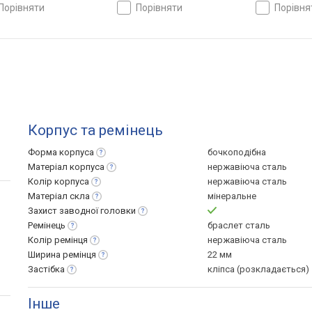
Швеція
порівняти
порівняти
порівн
Корпус та ремінець
Форма
корпуса
бочкоподібна
Матеріал
корпуса
нержавіюча сталь
Колір
корпуса
нержавіюча сталь
Матеріал
скла
мінеральне
Захист заводної
головки
Ремінець
браслет сталь
Колір
ремінця
нержавіюча сталь
Ширина
ремінця
22 мм
Застібка
кліпса (розкладається)
Інше