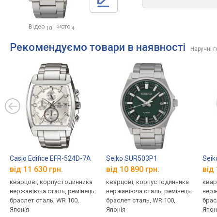
Відео
Фото
10
4
Рекомендуємо товари в наявності
Наручні 
Casio Edifice EFR-524D-7A
Seiko SUR503P1
Seik
від 11 630 грн.
від 10 890 грн.
від 
кварцові, корпус годинника
кварцові, корпус годинника
квар
нержавіюча сталь, ремінець:
нержавіюча сталь, ремінець:
нерж
браслет сталь, WR 100,
браслет сталь, WR 100,
брас
Японія
Японія
Япон