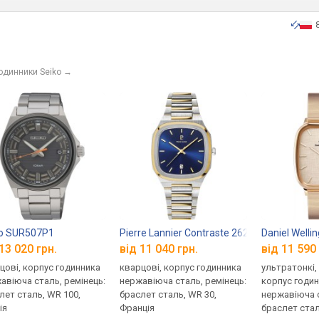
годинники Seiko
→
o SUR507P1
Pierre Lannier Contraste 262F261
Daniel Well
13 020 грн.
від 11 040 грн.
від 11 590 
цові, корпус годинника
кварцові, корпус годинника
ультратонкі,
авіюча сталь, ремінець:
нержавіюча сталь, ремінець:
корпус годи
лет сталь, WR 100,
браслет сталь, WR 30,
нержавіюча с
ія
Франція
браслет стал