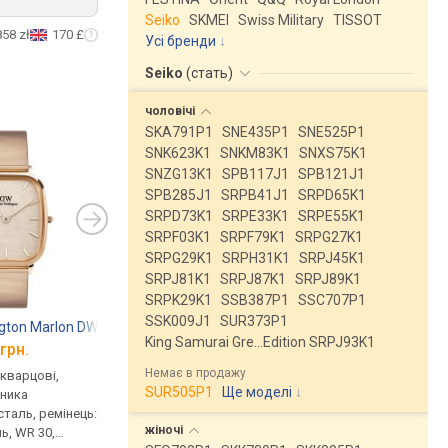
Seiko
SKMEI
Swiss Military
TISSOT
858 zł
170 £
Усі бренди
Seiko
(
стать
)
чоловічі
SKA791P1
SNE435P1
SNE525P1
SNK623K1
SNKM83K1
SNXS75K1
SNZG13K1
SPB117J1
SPB121J1
SPB285J1
SRPB41J1
SRPD65K1
SRPD73K1
SRPE33K1
SRPE55K1
SRPF03K1
SRPF79K1
SRPG27K1
SRPG29K1
SRPH31K1
SRPJ45K1
SRPJ81K1
SRPJ87K1
SRPJ89K1
SRPK29K1
SSB387P1
SSC707P1
SSK009J1
SUR373P1
ington Marlon DW00100815
King Samurai Gre…Edition SRPJ93K1
грн.
Немає в продажу
 кварцові,
SUR505P1
Ще моделі
↓
нника
таль, ремінець:
жіночі
ь, WR 30,