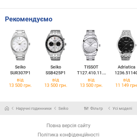
Рекомендуємо
Seiko
Seiko
TISSOT
Adriatica
SUR307P1
SSB425P1
T127.410.11.0
1236.5114
31.00
від
від
від
від
13 500 грн.
13 500 грн.
13 500 грн.
11 149 грн
Наручні годинники
Seiko
Фільтр
Усі моделі
Повна версія сайту
Політика конфіденційності