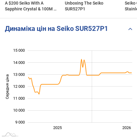
A $200 Seiko With A
Unboxing The Seiko
Seiko 
Sapphire Crystal & 100M WR
SUR527P1
Stainl
That No One Talks About -
Seiko SUR Review
Динаміка цін на Seiko SUR527P1
15 000
 000
 000
 000
14 000
13 000
Середня ціна
12 000
10 000
11 000
10 000
9 000
2027
2025
2026
L