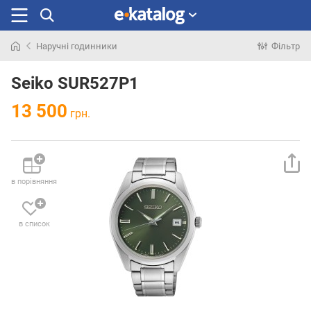
Наручні годинники
Фільтр
Шукали
раніше
Seiko SUR527P1
13 500
грн.
в порівняння
в список