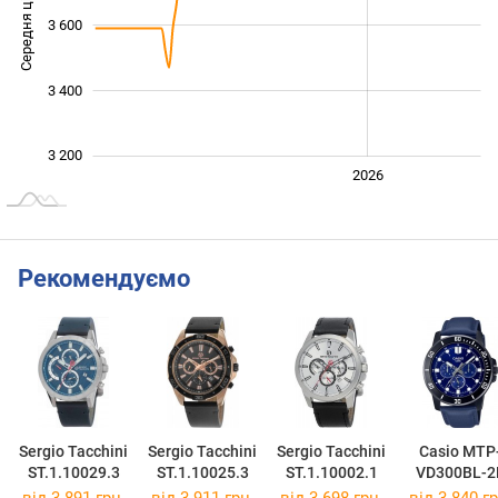
Середня ціна
3 600
3 200
3 400
3 200
2024
2025
2028
2026
L
Рекомендуємо
Sergio Tacchini
Sergio Tacchini
Sergio Tacchini
Casio MTP
ST.1.10029.3
ST.1.10025.3
ST.1.10002.1
VD300BL-2