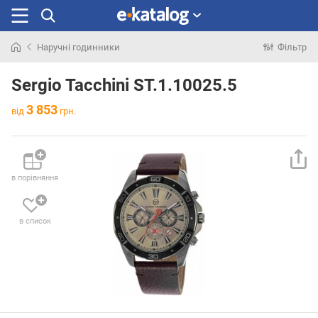
Наручні годинники
Фільтр
Шукали
раніше
Sergio Tacchini ST.1.10025.5
3 853
від
грн.
в порівняння
в список