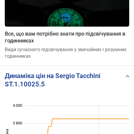
Все, що вам потрібно знати про підсвічування в
годинниках
Види сучасного підсвічування у звичайних і розумних
годинниках
Динаміка цін на Sergio Tacchini
ST.1.10025.5
 000
 100
 300
 500
 200
 800
4 000
3 800