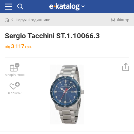
Наручні годинники
Фільтр
Шукали
раніше
Sergio Tacchini ST.1.10066.3
3 117
від
грн.
в порівняння
в список