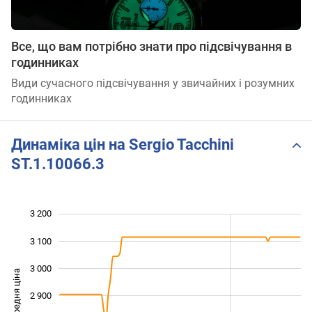
Все, що вам потрібно знати про підсвічування в
годинниках
Види сучасного підсвічування у звичайних і розумних
годинниках
Динаміка цін на Sergio Tacchini
ST.1.10066.3
3 200
 400
 500
 300
3 100
3 000
Середня ціна
2 900
2 600