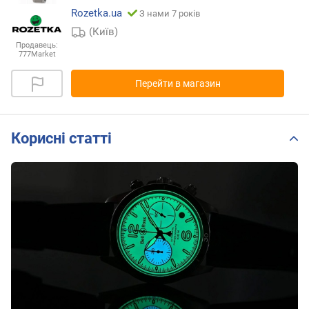
Rozetka.ua
З нами 7 років
(Київ)
Продавець:
777Market
Перейти в магазин
Корисні статті