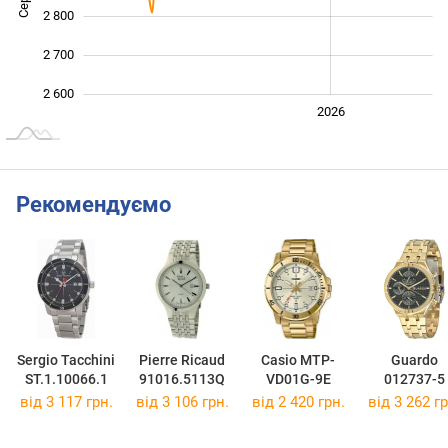
2 800
2 700
2 600
2024
2025
2028
2026
L
Рекомендуємо
Sergio Tacchini
Pierre Ricaud
Casio MTP-
Guardo
ST.1.10066.1
91016.5113Q
VD01G-9E
012737-5
від 3 117 грн.
від 3 106 грн.
від 2 420 грн.
від 3 262 гр