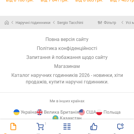
від 8 180 грн.
від 7 841 грн.
від 8 083 грн.
від 7 405 гр
Наручні годинники
Sergio Tacchini
Фільтр
Усі 
Повна версія сайту
Політика конфіденційності
Запитання й побажання щодо сайту
Магазинам
Каталог наручних годинників 2026 - новинки, хіти
продажів,
купити наручні годинники
.
Ми в інших країнах
Україна
Велика Британія
США
Польща
Казахстан
1
E-