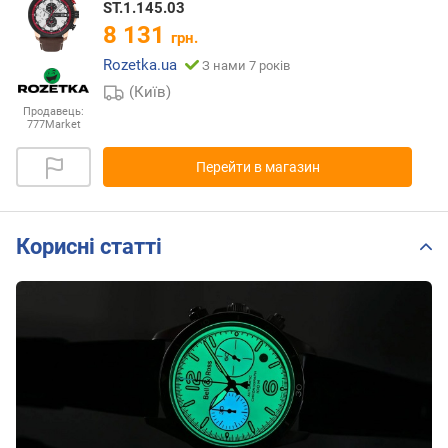
ST.1.145.03
8 131
грн.
Rozetka.ua
З нами 7 років
(Київ)
Продавець:
777Market
Перейти в магазин
Корисні статті