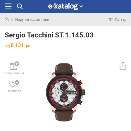
Наручні годинники
Фільтр
Шукали
раніше
Sergio Tacchini ST.1.145.03
8 131
від
грн.
в порівняння
в список