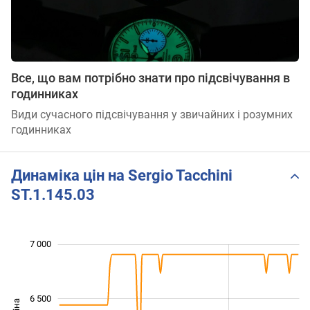
Все, що вам потрібно знати про підсвічування в
годинниках
Види сучасного підсвічування у звичайних і розумних
годинниках
Динаміка цін на Sergio Tacchini
ST.1.145.03
 200
 400
 600
 800
 500
 000
 500
7 000
6 500